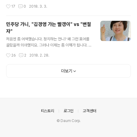
더불어민주당이 대답해야 합니다. “이게 지방정치다!” “성
사진기사로 따라갔습니다. 가보니 지역에 유명인사들은 거
작성시간
17
0
2018. 3. 3.
평등이 실현되어야 민주주의다!”” 라고 역설하고 있습니
의 다 오셨더군요. 이런 때가 아니면 언제 제가 그분들을 뵈
다. 3.8 세계 여성의 날을 맞이하여더..
올 수 있겠습니까. 참 잘 왔다는 생각이 들었습니다. 다가올
6.13지방선거에 창원시의원으로 출마하고자 하는 친애하
민주당 가니, "김경영 가는 빨갱이" vs "변절
는 전홍표 박사님께서 "왜 형수님 사진만 찍고 내 사진은
자"
안 찍어주냐"며 투덜거리셨습니다. 그래서 사람들이 모이
글 내용
기 전에 전홍표 박사님과 김경영 씨의 사진부터 찍어드렸
처음엔 좀 어색했습니다. 정치하는 언니? 왜 그런 표어를
습니다. 역시 얼굴이 크지요? 그런데 "왜 김 대표님만 찍어
골랐을까 의아했지요. 그러나 이제는 좀 이해가 됩니다. 정
주고 나는 안 찍어줍니까?" 하고 항의를 하는 분이 한 분 더
치하는 언니, 이것은 사회에 만연한 하나의 터부에 대한 저
작성시간
26
2
2018. 2. 28.
계셨습니다. 다름 아닌 주철우 창원시 의원님이셨습니다.
항이며 도전이며 새로운 길을 모색하는 파이어니어의 심정
물론 농담인 줄은 알지만,..
으로 만든 슬로건이 아닐지, 그리고 여성운동에 몸담은 후
배들을 향한 손짓이 아닐지, 그런 생각을 해봅니다. 아무튼
더보기
김경영 씨가 정치를 하겠다고 합니다. 그래서 경남여성회
사무국장부터 시작해서 부설샛별지역아동센터장, 마산여
성회장을 거쳐 경남여성단체연합 여성정책센터장, 한국여
성단체연합 성평등지역정치위원장, 경남여성회 회장과 대
표를 지내며 이어온 여성운동 활동가로서의 삶도 경남여성
단체연합 상임대표를 끝으로 올 2월에 정리했습니다. 그녀
의안내
티스토리
로그인
고객센터
는 대학에 입학하던 1982년부터 운동가의 삶을 살았다..
© Daum Corp.