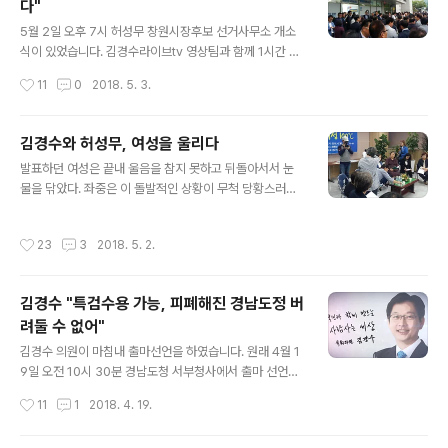
다"
로 물의를 일으켰다. 허성무 후보는 “참담함을 넘어 자괴감
글 내용
마저 든다”면서 “그래도 우리 경남의 도지사였던 분에 대
5월 2일 오후 7시 허성무 창원시장후보 선거사무소 개소
한 일말의 기대가 처참하게 무너지는 순간”이라고 소회를
식이 있었습니다. 김경수라이브tv 영상팀과 함께 1시간 전
밝혔다. 홍 대표가 “빨갱이는 반대만 하는 사람을 우리끼리
에 일찌감치 도착해 촬영장비 설치 하려고 했지만, 이미 6
작성시간
11
0
2018. 5. 3.
부를 때 경상도에서 하는 농담”이라고 해명한 데 대해 “나
시 이전부터 사무소 안은 물론이고 바깥 도로변까지 인산
도 경상도 사람이지만 그런 말은..
인해를 이루고 있어 애로를 좀 겪었습니다. (에고~) 정말
사람들이 엄청 많이 왔더군요. 낮부터 다녀간 사람까지 감
김경수와 허성무, 여성을 울리다
안하면 4, 5천은 오지 않았을까 그런 생각이 들었습니다.
글 내용
발표하던 여성은 끝내 울음을 참지 못하고 뒤돌아서서 눈
한 관계자는 한 만 명 다녀갔다고 너스레를 떨었습니다만,
물을 닦았다. 좌중은 이 돌발적인 상황이 무척 당황스러웠
그 말이 맞을지도 모르겠다는 생각마저 들었습니다. (밟혀
지만 조용히 지켜보는 수밖에 없었다. 그 속에는 김경수 의
죽는 줄 알았습니다. ㅠㅠ) 더불어민주당 민홍철·김경수·박
원과 허성무 창원시장후보도 있었다. 4월의 마지막 날, 행
병석·홍영표·전해철·신동근·안민석·서형수·김두관·김병욱
작성시간
23
3
2018. 5. 2.
사가 창원시 의창구 봉림동에 위치한 에서 열렸다. 이날 행
등 무려 10명의 국회의원이 참석해 눈길을 끌기도 했습니
사는 경남 여성운동단체 활동가와 여성들이 주축이 되어
다. 역시 되는 집에는 손님도 많..
기획된 것이었다. 사회를 맡은 승혜경 전 경남여성단체연
김경수 "특검수용 가능, 피폐해진 경남도정 버
합 대표는 모두발언에서 “사람 체온이 36.5도다. 세 사람
려둘 수 없어"
이 모이면 100도가 된다. (100도는 끓는점이다. 질을 변화
글 내용
시킨다.) 이 세 사람이 다시 세 사람을 모으고, 그 세 사람이
김경수 의원이 마침내 출마선언을 하였습니다. 원래 4월 1
다시 세 사람을 모으고 이렇게 해서 경남을 바꾸자는 것”이
9일 오전 10시 30분 경남도청 서부청사에서 출마 선언을
이날 행사의 주요 목적이라고 말했다. 행사 방식은 10인의
하기로 하였으나 전격 취소함으로써 세간에 억측들이 쏟아
작성시간
11
1
2018. 4. 19.
여성들이 나와 각각 ..
지는 혼선을 겪기도 했습니다. 그러나 급거 상경 국회에서
동료의원 등과 드루킹 사태로 불거진 현상황을 타개하기