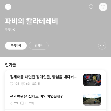
검색하기
티스토리
파비의 칼라테레비
구독자
0
구독하기
방명록
신고하기 레이어
열기
인기글
휠체어를 내던진 장애인들, 양심을 내다버린
한나라당사로 돌진하다
108
63
조회
5
선덕여왕은 실제로 미인이었을까?
23
8
조회
5