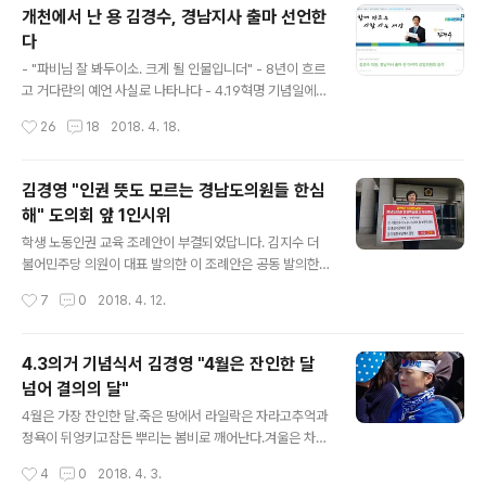
위한 숙의를 거친 끝에 국회 정론관에서 출마 선언을 하게
개천에서 난 용 김경수, 경남지사 출마 선언한
된 것입니다. 블로거 거다란은 김경수 경남도지사 후보 출
다
마선언 기자회견문에 대해 다음과 같이 한줄로 요약했습니
글 내용
다. "내가 특검 받을 테니 국회 정상화 해라. 그 거래에 한몸
- "파비님 잘 봐두이소. 크게 될 인물입니더" - 8년이 흐르
희생하겠다. 그리고 피폐해진 경남도정을 내버려둘 수 없
고 거다란의 예언 사실로 나타나다 - 4.19혁명 기념일에
다. 출마한다." 탁견입니다. 아래에 김경수 의원의 출마 기
경남지사 출사표, "경남을 바꾸겠습니다. 새로운 경남 김경
작성시간
26
18
2018. 4. 18.
자회견 전문을 게재합니다. 참고바랍니다. 경남도지사 선
수" 김경수 의원을 개인적으로 처음 만난 건 아마도 2010
거 출마를 선언하면서정쟁 중단을 위..
년쯤이었을 걸로 기억한다. 그때 그는 봉하재단 사무국장
이었다. 봉하마을의 재단사무실에서 처음 대면했을 때 그
김경영 "인권 뜻도 모르는 경남도의원들 한심
는 약관의 서생처럼 보였다. 매우 쑥스러워하며 겸연쩍어
해" 도의회 앞 1인시위
하는 모습이 서생이 아니라 소년처럼 보이기도 했다. 크게
글 내용
될 인물은 떡잎부터 다르다 지금도 그렇지만 그때의 김경
학생 노동인권 교육 조례안이 부결되었답니다. 김지수 더
수는 실로 동안이었다. 나하고는 겨우 두 살 차이인데도 불
불어민주당 의원이 대표 발의한 이 조례안은 공동 발의한
구하고 그는 10년 이상은 훨씬 젊어보였다. 와 의 봉하재단
동료 의원들이 이해할 수 없는 이유로 발의를 철회하는 사
작성시간
7
0
2018. 4. 12.
김경수 사무국장 간담회 겸 인터뷰를 적극 주선했던 블로
태를 맞더니 급기야 지난 4월 10일 경남도의회 해당 상임
거 거다란은 내게 귓속말로 이..
위(교육위원회)에서 표결에 부친 결과 7대3으로 폐기처분
되었다고 하네요. 애초에 발의에 동참했던 자유한국당 소
4.3의거 기념식서 김경영 "4월은 잔인한 달
속 의원들은 무엇 때문에 갑자기 발의를 철회한 것일까요?
넘어 결의의 달"
공동발의 조례안을 제대로 읽어보지도 않고 서명한 것이었
글 내용
을까요? 이미 발의한 사안에 대해 철회가 인용되지 않자 표
4월은 가장 잔인한 달.죽은 땅에서 라일락은 자라고추억과
결로 부결시켜 버렸다는데, 도무지 이해가 안 가네요. 결국
정욕이 뒤엉키고잠든 뿌리는 봄비로 깨어난다.겨울은 차라
자기가 낸 조례안을 자기 손으로 부결시키는 희한한 풍경
리 따스했다 엘리어트 시인은 4월은 잔인한 달이라고 노래
작성시간
4
0
2018. 4. 3.
을 연출시키고 말았는데, 도민 앞에 부끄럽지도 않은가봅
했습니다. 겨울을 뚫고 만물이 생동하기 시작하는 4월을