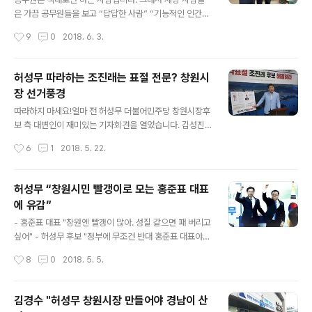
ㅠ 페이스북 등 SNS를 보면 세 후보의 차이가 극명해집니
은 가끔 공무원들을 보고 “답답한 사람” “기능적인 인간”
다. 허성무 후보는 유권자들과 남녀노소 가리지 않고 자연
정도로 폄하하곤 합니다. 반은 맞고 반은 틀린 말입니다. 공
작성시간
9
0
2018. 6. 3.
스럽게 스킨십을 하는 모습이 많이 올라오..
무원들은 나름대로 시험을 거쳐 임용된 엘리트들입니다.
그러니 그들이 답답하다거나 기능적이라고 비하하는 것은
잘못된 판단일 수 있습니다. 그러나 현실에서 그들은 법이
허성무 따라하는 조진래는 표절 전문? 창원시
나 규정에 있는 얘기 외에는 다른 생각을 하지 않으려다 편
장 선거풍경
협하고 왜소해진 것도 사실입니다. 공무원들은 자기가 담
글 내용
당하고 있는 일 외에는 알지도 알려고도 하지 않는, 모든 것
따라하지 마세요!얼마 전 허성무 더불어민주당 창원시장후
을 주어진 업무 영역 안에서만 재고 보는 버릇이 있습니다.
보 측 대변인이 재미있는 기자회견을 열었습니다. 김성진
전인적 인간과는 반대된 기능적 인간의 전형이 바로 그들
허성무 후보 캠프 대변인은 “조 후보는 지난달 26일 허 후
작성시간
6
1
2018. 5. 22.
이랄 수 있습니다. (사실은 전인교육을 담당하는 교육공무
보가 발표한 공약을 그대로 사용했다”면서 “(공약표절 행
원인 교사도 마찬가집니다. 똑같은 것을 ..
위는) 창원시장 후보의 자격을 의심하게 하는 후안무치한
행태다. 조속히 해명하고 시민들에게 사죄해야 한다”고 비
허성무 “창원시민 빨갱이로 모는 홍준표 대표
난했습니다. 이어서 김 대변인은 “상대 후보의 공약을 베끼
에 유감”
는 행위는 지탄받아 마땅한 적폐”라면서 “창원의 미래 로
글 내용
드맵조차 준비하지 않고 상대 후보의 공약을 훔친 인물이
- 홍준표 대표 "창원엔 빨갱이 많아. 성질 같으면 패 버리고
라면 창원시장의 자격이 없지 않느냐”고 주장했습니다. 실
싶어" - 허성무 후보 "정부에 무조건 반대 홍준표 대표야말
제로 살펴보니 두 후보의 공약이 글자 하나 안 틀리고 똑같
로 빨갱이" 허성무 더불어민주당 창원시장 후보가 홍준표
작성시간
8
0
2018. 5. 5.
았는데 내용은 이러했습니다. - 5년 안에 창원시 미세먼지
자유한국당 대표에게 페이스북을 통해 강한 유감을 표명했
를 50% 줄이겠다- 미세먼지 전담부서 신..
다. 홍준표 대표는 지난 5월 2일 창원 세코에서 열린 자유
한국당 지방선거 결의대회에 참석했다가 입구에서 피켓시
김경수 "허성무 창원시장 만들어야 경남이 산
위를 하고 있는 민중당 소속 당원들더러 “빨갱이” 발언으