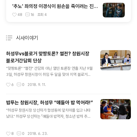
'추노' 좌의정 이경식이 원손을 죽이려는 진짜
이유
48
16
조회
4
시사이야기
분류 전체보기
주요 글 목록
허성무vs블로거 맞짱토론? 썰전? 창원시장
블로거간담회 단상
글 내용
"맞짱토론" "썰전" 간담회 아닌 열띤 토론장 연출 지난 9월
3일, 허성무 창원시장이 취임 두 달을 맞아 지역 블로거들
과 간담회를 가졌습니다. 시사전문 블로거로서 전국적인
작성시간
6
0
2018. 9. 11.
명성을 떨치고 있는 아이엠피터를 비롯 거다란, 김천령 등
11명의 블로거가 참가한 이날 간담회는 “사람 중심, 새로운
창원”을 캐치프레이즈로 내걸고 있는 허성무 신임 창원시
밥푸는 창원시장, 허성무 “얘들아 밥 먹어라!”
장을 상대로 한 간담회답게 두 시간 내내 팽팽한 긴장감 속
글 내용
"허성무 창원시장 당선자가 합성동에 앞치마를 입고 나타
에 진행되었습니다. 특히 이날 천부인권 강창원 씨는 “창원
났다." 허성무 당선자는 「얘들아 밥먹자, 청소년 밥차 추진
시가 마애석불을 땅에 묻었다”는 사실을 폭로하며 시장에
위원회」가 매주 금요일 진행하는 ‘청소년 무료 밥차’에 6월
게 강한 유감을 표명하고 대책을 요구했는데, 허 시장으로
22일 오후 6시부터 7시까지 일일 봉사활동에 나섰다. 막
부터 “그런 일이 있었다면 이건 거의 만행에 가까운 일이
작성시간
8
0
2018. 6. 23.
상 선거가 끝났는데도 새로 당선된 창원시장이 시내 한복
다. 확인해보겠다”는 답변을 이끌어냈을 뿐 아니라 이후에