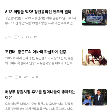
판에 나타나 앞치마를 두르고 밥을 푸는 모습에 지나는 시
실제로 땅에 묻힌 마애석불을 찾..
민들도 신기하다는 표정으로 쳐다보았다. 길을 가던 한 시
6.13 희망을 찍자! 청년음악인 연주회 열려
민은 “어머나, 이번에 시장님에 당선된 그분 아니에요?” 하
글 내용
고 물어보며 “어쩜 이런 델 다 나오셨을까?” 하면서 휴대폰
청년음악인들이 6.13 지방선거를 하루 앞둔 12일 오후7시
을 꺼내 사진을 찍기도 했다. 당선자 수행비서에 따르면 허
부터 1시간 동안 '6월 13일 희망을 찍자!'라는 주제로 연주
성무 창원시장 당선자는 선거 때보다 당선 이후가 오히려
회를 열었다. 장소는 창원 상남동 분수광장이었다. 청년음
더 바쁜 듯하다. 당선 사흘 후부터 본격적으로 시작된 「새로
악인들은 투표를 해야 나라가 바뀐다, 경남이 바뀌고 창원
작성시간
3
1
2018. 6. 12.
운 창원」 시장직 인수위원회..
도 바뀐다는 마음으로 음악회를 열게 됐으며 특히 2, 30대
의 젊은이들의 투표를 독려하기 위해 행사를 준비하게 됐
다고 밝혔다. 이 행사에는 더불어민주당 경남도의원 비례
조진래, 홍준표의 아바타 확실하게 인증
대표로 출마한 김경영 씨도 공원 한 켠에 앉아 공연을 관람
글 내용
했다. 김경영 후보는 "청년음악인들의 취지에 공감한다. 젊
110도로 허리 굽혀 영접, 유연한 허리 자랑“조진래, 홍준표
은 음악인들이 제대로 연주할 공간도 별로 없고 공연문화
의 아바타 확실하게 인증” 자유한국당 홍 대표가 조진래 창
가 활성화되지 못하는 문제점도 있는데, 도의원 당선된다
원시장 후보 선거사무소를 비공개리에 방문했다고 한다.
면 그런 부분에 신경 써서 개선책을 마련하겠다"는 뜻을 피
가는 곳마다 막말 퍼레이드로 유명세를 타던 그가 급기야
작성시간
21
0
2018. 6. 11.
력했다. 아름다운 밤이었고 음악도 ..
자당 후보들의 성화에 못 이겨 공식 유세 중단을 선언한지
얼마 지나지 않은 시점이다. (6월 11일 오후 4시 30분경)
들리는 바에 따르면 홍 대표는 김태호 경남도지사 선거사
허성무 창원시장 후보를 할머니들이 좋아하는
무소에는 안 간 것으로 보인다. 부산시장 자유한국당 후보
이유
선거유세에 갔다가 후보가 도망을 간 것으로 오해받는 사
글 내용
태가 발생해 창피를 당한 바 있는 홍 대표다. 그러나 역시
오늘 허성무 더불어민주당 창원시장 후보는 아침 일찍 팔
그의 아바타로 소문난 조진래 후보는 달랐다. 그는 홍 대표
용동 주민센터에서 사전투표를 했습니다. 투표하고 나오는