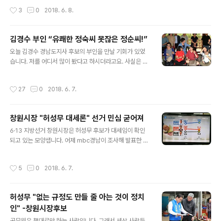
가 차에서 다 내리기도 전에 110도로 허리를 굽혀 영접하
허 후보를 붙들고 간단하게 영상 인터뷰를 요청했는데요.
작성시간
3
0
2018. 6. 8.
는 충성스러운 면모를 보였..
질문 중에 이런 게 있었습니다. “허성무 후보님은 여성들에
게 인기가 많은 것 같은데요. 특히 유세장 등에서 보면 할머
니들이 그렇게 좋아한다고 그러던데, 특별히 그 이유가 뭐
김경수 부인 “유쾌한 정숙씨 못잖은 정순씨!”
라고 생각하십니까?” 하고 물었더니 허성무 후보는 이렇게
글 내용
오늘 김경수 경남도지사 후보의 부인을 만날 기회가 있었
대답했습니다. “네, 제가 할머니들에게 인기가 좋은 건 사
습니다. 저를 어디서 많이 봤다고 하시더라고요. 사실은 저
실입니다. 제가 지금 오십 여섯 먹었는데, 그래도 7십, 8십
도 많이 봤죠. 저는 늘 뒤에 숨어서 사진만 찍었는데 어찌
되신 할머니들에게는 제가 어려 보이고, 귀엽고 새첩어 보
저를 그리 기억하고 계시다니 영광이고 고맙네요. 아무튼...
이니까 그래서 좋아하시는 거 같습니다. 경상도 말로 새첩
작성시간
27
0
2018. 6. 7.
가까이에서는 처음 본 김경수 후보의 부인 김정순 씨의 느
다고 하는데, 할머니들이 정감이 있으시고 또 제가 정감 있
낌은, 음, 유쾌한 정숙씨 못잖게 활달한 분이셨습니다. 그러
게 다가가니까 그래서 좋아해 주..
고 보니 이름도 비슷하군요. 정숙 씨의 ㄱ자를 ㄴ자로 뒤집
창원시장 "허성무 대세론" 선거 민심 굳어져
으면 ‘유쾌한 정숙씨’가 ‘유쾌한 정순씨’로 변하는군요. ㅎ
글 내용
ㅎ 아무래도 사람은 자주 만나고 비슷한 환경에 살다 보면
6·13 지방선거 창원시장은 허성무 후보가 대세임이 확인
닮게 되는 것인가 봅니다. 문재인 대통령과 김경수 도지사
되고 있는 모양샙니다. 어제 mbc경남이 조사해 발표한 여
후보가 차분하고 주도면밀하면서도 친절하고 또 가끔은 부
론동향은 허성무 후보가 50.3%로 압도적으로 앞서고 있
끄럼을 많이 타는 소년 같다는 점에서 비슷한 면이 있지요.
다는 결과가 나왔습니다. 조진래 자유한국당 후보와 안상
작성시간
5
0
2018. 6. 7.
심지어 두 분의 부인들마..
수 무소속 후보를 합쳐도 허성무 후보에 훨씬 미치지 못합
니다. 이번 창원시장 선거는 특이하게도 1강 2중과 같은 구
도가 아니라 1강 2약 3저로 치러지고 있습니다. 역시 문재
허성무 "없는 규정도 만들 줄 아는 것이 정치
인 대통령이 만들어놓은 변화의 바람이 이곳 창원에서도
인" -창원시장후보
거세게 불고 있는 것일까요? 6월 12일엔 북미회담까지 열
글 내용
린다고 하니 자유한국당으로서는 사면초가인 셈입니다. ㅠ
공무원은 책대로만 하는 사람입니다. 그래서 세상 사람들