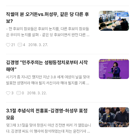
니다. 하긴 이런 일에 아무도 관심을 갖지 않으..
왜 엘리어트는 잔인한 달이라고 했는지 그 의미를 잘 알지
는 못하지만, 우리에게 역사는 실로 4월은 잔인한 달이라
직썰이 본 오거돈vs.허성무, 같은 당 다른 후
고 말하고 있습니다. 4월 3일, 70년 전 오늘 제주에서는
보?
이른바 제주 4.3사건이 있었습니다. 7년여 동안 무려 3만
글 내용
명의 제주도민이 학살당했던 사건입니다. 당시 제주도 인
- 한 후보의 참모들은 후보의 눈치를, 다른 후보의 참모들
구가 30만이 안 됐다고 하니 전체 인구의 10%가 넘는 사
은 우리의 눈치를 살펴 - 같은 당 후보이면서 완전 다른 모
람들이 군경에 의해 희생당했습니다. 통계에 드러나지 않
습을 보여준 부산과 창원 두 후보의 선거캠프 어제 지방선
작성시간
21
4
2018. 3. 27.
은 수를 고려하면 훨씬 더 많은 희생자가 있었을 것으로 짐
거 캠프 두곳을 방문해 후보와 인터뷰를 했다. 두 사람 모두
작됩니다. 오늘 문재인 대통령은 4...
아무런 선입견 없이 만났지만 그들에게 받은 느낌은 완전
히 달랐다. 대단한 커리어를 자랑하는 한 후보는 말이 너무
김경영 "민주주의는 성평등정치로부터 시작
따분해 대화 시작 5분 만에 "좀 요약해서 말씀해주시죠"라
해야"
고 말해버렸다. 상대적으로 덜 알려진 다른 후보의 이야기
글 내용
는 정말 흥미진진해서 2시간을 이야기 나누고도 시간이 아
시기가 좀 지나긴 했지만 지난 3.8 세계 여성의 날을 맞아
쉬웠다. 한 후보는 우주정복이라도 할 기세로 장황하게 출
발표한 성명서라 해야 될지 서신이라 해야 될지를 기록 차
마의 변을 늘어놓았지만 '되고 싶다' 이상의 무엇을 발견할
원에서 게재합니다. 성명서는 더불어민주당 경남도당 여성
작성시간
3
0
2018. 3. 22.
수 없었다. 다른 후보는 화려하지 않았지만 '무엇을, 왜, 어
정치인권특위 김경영 위원장 명의로 발표된 것입니다. 성
떻게'라는 계획을 차분하..
명서에서 김경영 위원장은 “지난겨울 촛불광장에서 국민
들은 “이게 나라냐?” 하고 외쳤습니다. 그 외침은 문재인
3.1절 추념식의 전홍표-김경영-허성무 표정
정부를 탄생시켰습니다. 그리고 이제 문재인 정부가 “이게
모음
나라다!” 하고 대답할 차례입니다. 지난 8개월여 그렇게 해
글 내용
왔고 국민들의 믿음은 대통령에 대한 높은 지지율로 나타
엊그제 3.1절을 맞아 창원시 마산 진전면 에서 가 열렸습니
나고 있습니다. 2018 지방선거가 다가왔습니다. 이번엔
다. 김경영 씨도 이 행사에 참석하였는데 저는 운전기사 겸