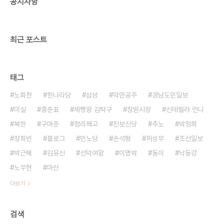
공지사항
집안..
최근 포스트
태그
노회찬
한나라당
삼성
덕만공주
경남도민일보
미실
홍준표
제빵왕 김탁구
창원시장
신데렐라 언니
북한
구마준
정리해고
진보신당
추노
박정희
장희빈
블로그
민노당
손석형
허성무
조선일보
박근혜
김유신
선덕여왕
이명박
동이
낙동강
노무현
마산
더보기
검색