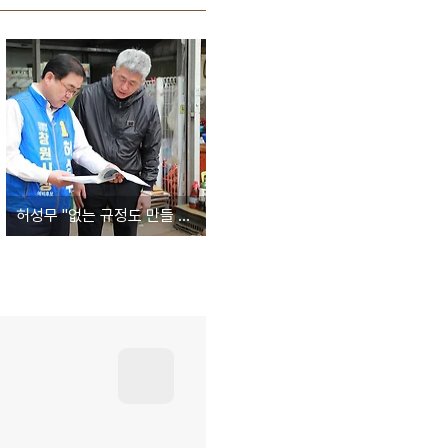
허성무 "없는 규정도 만들 줄 아는 것이 정치인" -창원시장후보