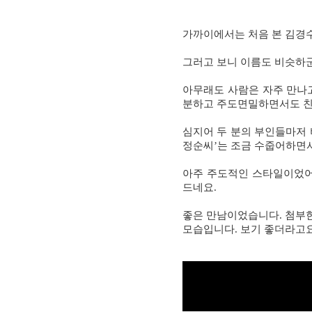
가까이에서는 처음 본 김경수
그러고 보니 이름도 비슷하
아무래도 사람은 자주 만나고
분하고 주도면밀하면서도 친
심지어 두 분의 부인들마저
정순씨
’
는 조금 수줍어하면
아주 주도적인 스타일이었
드네요
.
좋은 만남이었습니다
.
첨부한
모습입니다
.
보기 좋더라고