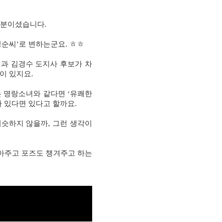
 분이셨습니다
.
정순씨
’
로 변하는군요
.
ㅎㅎ
과 김경수 도지사 후보가 차
면이 있지요
.
는 명랑소녀와 같다면
‘
유쾌한
가 있다면 있다고 할까요
.
비슷하지 않을까
,
그런 생각이
잡아주고 포즈도 챙겨주고 하는