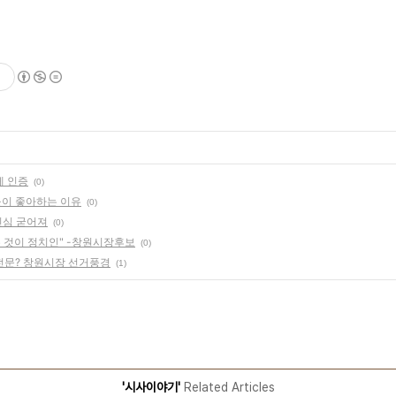
게 인증
(0)
이 좋아하는 이유
(0)
민심 굳어져
(0)
는 것이 정치인" -창원시장후보
(0)
전문? 창원시장 선거풍경
(1)
'시사이야기'
Related Articles