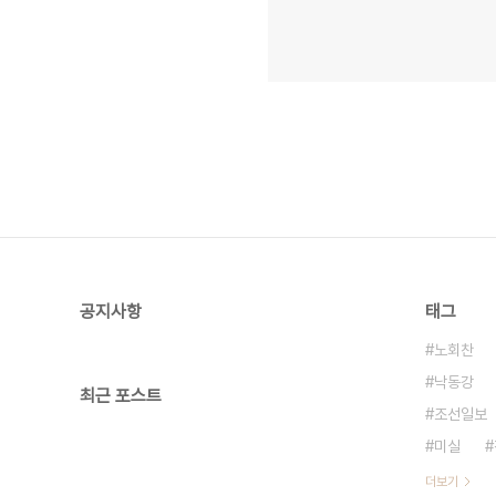
공지사항
태그
노회찬
낙동강
최근 포스트
조선일보
미실
더보기