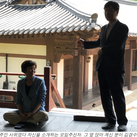
래 주인 사위였다 자신을 소개하는 모임주선자. 그 옆 앉아 계신 분이 김경