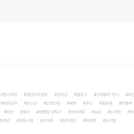
한나라당
경남도민일보
김유신
블로그
신데렐라 언니
박
덕만공주
민노당
진보신당
북한
추노
홍준표
이명박
마산
동이
제빵왕 김탁구
선덕여왕
삼성
노무현
허
장희빈
창원시장
구마준
정리해고
박정희
손석형