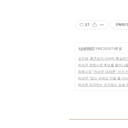
27
구독하기
'
시사이야기
' 카테고리의 다른 글
조진래, 홍준표의 아바타 확실하
허성무 창원시장 후보를 할머니들
창원시장 "허성무 대세론" 선거 
허성무 "없는 규정도 만들 줄 아
허성무 따라하는 조진래는 표절 