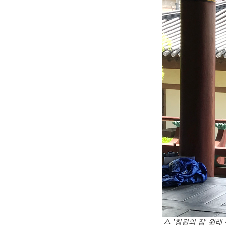
△ '창원의 집' 원