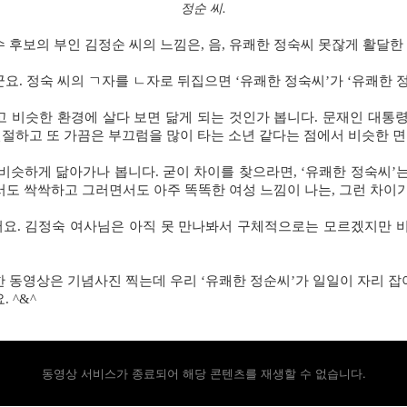
정순 씨.
 후보의 부인 김정순 씨의 느낌은
,
음
,
유쾌한 정숙씨 못잖게 활달한
군요
.
정숙 씨의
ㄱ
자를
ㄴ
자로 뒤집으면
‘
유쾌한 정숙씨
’
가
‘
유쾌한 
 비슷한 환경에 살다 보면 닮게 되는 것인가 봅니다
.
문재인 대통령
절하고 또 가끔은 부끄럼을 많이 타는 소년 같다는 점에서 비슷한 
 비슷하게 닮아가나 봅니다
.
굳이 차이를 찾으라면
, ‘
유쾌한 정숙씨
’
서도 싹싹하고 그러면서도 아주 똑똑한 여성 느낌이 나는
,
그런 차이
어요
.
김정숙 여사님은 아직 못 만나봐서 구체적으로는 모르겠지만 
 동영상은 기념사진 찍는데 우리
‘
유쾌한 정순씨
’
가 일일이 자리 
요
. ^&^
동영상 서비스가 종료되어 해당 콘텐츠를 재생할 수 없습니다.