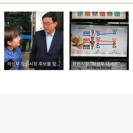
허성무 창원시장 후보를 할머니들이 좋아하는 이유
창원시장 "허성무 대세론" 선거 민심 굳어져