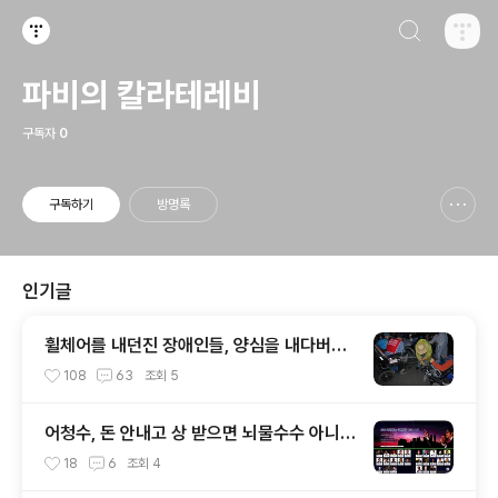
검색하기
티스토리
파비의 칼라테레비
구독자
0
구독하기
방명록
신고하기 레이어
열기
인기글
휠체어를 내던진 장애인들, 양심을 내다버린
한나라당사로 돌진하다
108
63
조회
5
어청수, 돈 안내고 상 받으면 뇌물수수 아니
유?
18
6
조회
4