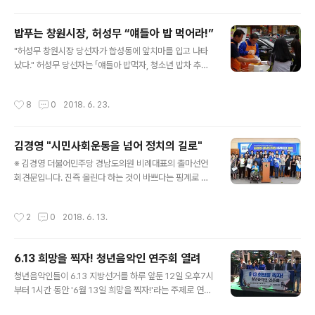
11명의 블로거가 참가한 이날 간담회는 “사람 중심, 새로운
창원”을 캐치프레이즈로 내걸고 있는 허성무 신임 창원시
밥푸는 창원시장, 허성무 “얘들아 밥 먹어라!”
장을 상대로 한 간담회답게 두 시간 내내 팽팽한 긴장감 속
글 내용
"허성무 창원시장 당선자가 합성동에 앞치마를 입고 나타
에 진행되었습니다. 특히 이날 천부인권 강창원 씨는 “창원
났다." 허성무 당선자는 「얘들아 밥먹자, 청소년 밥차 추진
시가 마애석불을 땅에 묻었다”는 사실을 폭로하며 시장에
위원회」가 매주 금요일 진행하는 ‘청소년 무료 밥차’에 6월
게 강한 유감을 표명하고 대책을 요구했는데, 허 시장으로
22일 오후 6시부터 7시까지 일일 봉사활동에 나섰다. 막
부터 “그런 일이 있었다면 이건 거의 만행에 가까운 일이
작성시간
8
0
2018. 6. 23.
상 선거가 끝났는데도 새로 당선된 창원시장이 시내 한복
다. 확인해보겠다”는 답변을 이끌어냈을 뿐 아니라 이후에
판에 나타나 앞치마를 두르고 밥을 푸는 모습에 지나는 시
실제로 땅에 묻힌 마애석불을 찾..
민들도 신기하다는 표정으로 쳐다보았다. 길을 가던 한 시
김경영 "시민사회운동을 넘어 정치의 길로"
민은 “어머나, 이번에 시장님에 당선된 그분 아니에요?” 하
글 내용
고 물어보며 “어쩜 이런 델 다 나오셨을까?” 하면서 휴대폰
※ 김경영 더불어민주당 경남도의원 비례대표의 출마선언
을 꺼내 사진을 찍기도 했다. 당선자 수행비서에 따르면 허
회견문입니다. 진즉 올린다 하는 것이 바쁘다는 핑계로 좀
성무 창원시장 당선자는 선거 때보다 당선 이후가 오히려
늦어졌습니다. 날짜가 좀 지났지만 오늘 선거일이 다 가기
더 바쁜 듯하다. 당선 사흘 후부터 본격적으로 시작된 「새로
전에 포스팅합니다. 기록 차원에서도 남겨두는 것이 좋겠
작성시간
2
0
2018. 6. 13.
운 창원」 시장직 인수위원회..
다고 생각했습니다. 이미 페이스북 등에 게시한 바 있지만
sns는 기록이 되지 않는 단점이 있습니다. 블로그가 가지
는 장점이고 여전히 필요한 이유가 아닌가 합니다. 32년
6.13 희망을 찍자! 청년음악인 연주회 열려
시민사회운동을 넘어정치의 길에 나섭니다! 더불어민주당
글 내용
비례대표 김경영 출마선언 기 자 회 견 문 경남교체를 열망
청년음악인들이 6.13 지방선거를 하루 앞둔 12일 오후7시
하는 도도한 민심의 물결이 쇄도하고 있습니다. ‘완전히 새
부터 1시간 동안 '6월 13일 희망을 찍자!'라는 주제로 연주
로운 경남’으로 바꾸는 것은 시대적 소명이며 우리가 기필
회를 열었다. 장소는 창원 상남동 분수광장이었다. 청년음