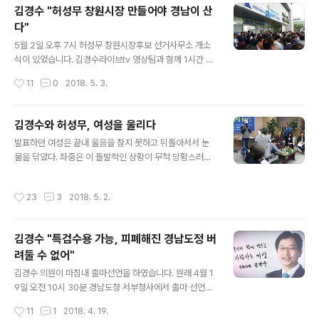
한국당 지방선거 결의대회에 참석했다가 입구에서 피켓시
김경수 "허성무 창원시장 만들어야 경남이 산
위를 하고 있는 민중당 소속 당원들더러 “빨갱이” 발언으
다"
로 물의를 일으켰다. 허성무 후보는 “참담함을 넘어 자괴감
글 내용
마저 든다”면서 “그래도 우리 경남의 도지사였던 분에 대
5월 2일 오후 7시 허성무 창원시장후보 선거사무소 개소
한 일말의 기대가 처참하게 무너지는 순간”이라고 소회를
식이 있었습니다. 김경수라이브tv 영상팀과 함께 1시간 전
밝혔다. 홍 대표가 “빨갱이는 반대만 하는 사람을 우리끼리
에 일찌감치 도착해 촬영장비 설치 하려고 했지만, 이미 6
작성시간
11
0
2018. 5. 3.
부를 때 경상도에서 하는 농담”이라고 해명한 데 대해 “나
시 이전부터 사무소 안은 물론이고 바깥 도로변까지 인산
도 경상도 사람이지만 그런 말은..
인해를 이루고 있어 애로를 좀 겪었습니다. (에고~) 정말
사람들이 엄청 많이 왔더군요. 낮부터 다녀간 사람까지 감
김경수와 허성무, 여성을 울리다
안하면 4, 5천은 오지 않았을까 그런 생각이 들었습니다.
글 내용
발표하던 여성은 끝내 울음을 참지 못하고 뒤돌아서서 눈
한 관계자는 한 만 명 다녀갔다고 너스레를 떨었습니다만,
물을 닦았다. 좌중은 이 돌발적인 상황이 무척 당황스러웠
그 말이 맞을지도 모르겠다는 생각마저 들었습니다. (밟혀
지만 조용히 지켜보는 수밖에 없었다. 그 속에는 김경수 의
죽는 줄 알았습니다. ㅠㅠ) 더불어민주당 민홍철·김경수·박
원과 허성무 창원시장후보도 있었다. 4월의 마지막 날, 행
병석·홍영표·전해철·신동근·안민석·서형수·김두관·김병욱
작성시간
23
3
2018. 5. 2.
사가 창원시 의창구 봉림동에 위치한 에서 열렸다. 이날 행
등 무려 10명의 국회의원이 참석해 눈길을 끌기도 했습니
사는 경남 여성운동단체 활동가와 여성들이 주축이 되어
다. 역시 되는 집에는 손님도 많..
기획된 것이었다. 사회를 맡은 승혜경 전 경남여성단체연
김경수 "특검수용 가능, 피폐해진 경남도정 버
합 대표는 모두발언에서 “사람 체온이 36.5도다. 세 사람
려둘 수 없어"
이 모이면 100도가 된다. (100도는 끓는점이다. 질을 변화
글 내용
시킨다.) 이 세 사람이 다시 세 사람을 모으고, 그 세 사람이
김경수 의원이 마침내 출마선언을 하였습니다. 원래 4월 1
다시 세 사람을 모으고 이렇게 해서 경남을 바꾸자는 것”이
9일 오전 10시 30분 경남도청 서부청사에서 출마 선언을
이날 행사의 주요 목적이라고 말했다. 행사 방식은 10인의
하기로 하였으나 전격 취소함으로써 세간에 억측들이 쏟아
작성시간
11
1
2018. 4. 19.
여성들이 나와 각각 ..
지는 혼선을 겪기도 했습니다. 그러나 급거 상경 국회에서