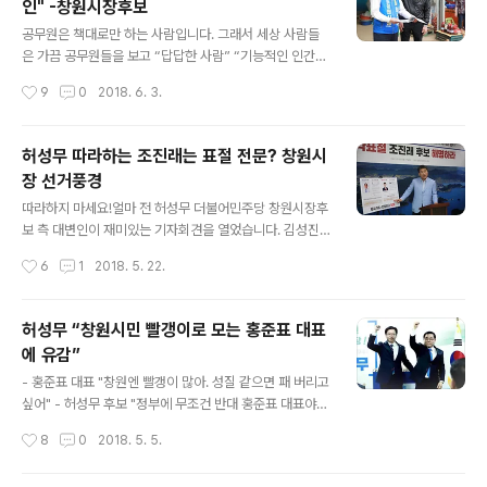
인" -창원시장후보
안 하는 기라, 이 인간이. 아, 그래서 생각했제. 아, 이 친구
글 내용
가 인자 물이 올랐구나. 숙성이 확실히 됐구나. 내공이 보통
공무원은 책대로만 하는 사람입니다. 그래서 세상 사람들
이 아이네. 아무리 상대당 선수라도 함부로 사람들 앞에서
은 가끔 공무원들을 보고 “답답한 사람” “기능적인 인간”
평가를 안 하는구나, 하고 생각했제.” “음, 좀 아쉬운 대목
정도로 폄하하곤 합니다. 반은 맞고 반은 틀린 말입니다. 공
작성시간
9
0
2018. 6. 3.
이긴 하네요..
무원들은 나름대로 시험을 거쳐 임용된 엘리트들입니다.
그러니 그들이 답답하다거나 기능적이라고 비하하는 것은
잘못된 판단일 수 있습니다. 그러나 현실에서 그들은 법이
허성무 따라하는 조진래는 표절 전문? 창원시
나 규정에 있는 얘기 외에는 다른 생각을 하지 않으려다 편
장 선거풍경
협하고 왜소해진 것도 사실입니다. 공무원들은 자기가 담
글 내용
당하고 있는 일 외에는 알지도 알려고도 하지 않는, 모든 것
따라하지 마세요!얼마 전 허성무 더불어민주당 창원시장후
을 주어진 업무 영역 안에서만 재고 보는 버릇이 있습니다.
보 측 대변인이 재미있는 기자회견을 열었습니다. 김성진
전인적 인간과는 반대된 기능적 인간의 전형이 바로 그들
허성무 후보 캠프 대변인은 “조 후보는 지난달 26일 허 후
작성시간
6
1
2018. 5. 22.
이랄 수 있습니다. (사실은 전인교육을 담당하는 교육공무
보가 발표한 공약을 그대로 사용했다”면서 “(공약표절 행
원인 교사도 마찬가집니다. 똑같은 것을 ..
위는) 창원시장 후보의 자격을 의심하게 하는 후안무치한
행태다. 조속히 해명하고 시민들에게 사죄해야 한다”고 비
허성무 “창원시민 빨갱이로 모는 홍준표 대표
난했습니다. 이어서 김 대변인은 “상대 후보의 공약을 베끼
에 유감”
는 행위는 지탄받아 마땅한 적폐”라면서 “창원의 미래 로
글 내용
드맵조차 준비하지 않고 상대 후보의 공약을 훔친 인물이
- 홍준표 대표 "창원엔 빨갱이 많아. 성질 같으면 패 버리고
라면 창원시장의 자격이 없지 않느냐”고 주장했습니다. 실
싶어" - 허성무 후보 "정부에 무조건 반대 홍준표 대표야말
제로 살펴보니 두 후보의 공약이 글자 하나 안 틀리고 똑같
로 빨갱이" 허성무 더불어민주당 창원시장 후보가 홍준표
작성시간
8
0
2018. 5. 5.
았는데 내용은 이러했습니다. - 5년 안에 창원시 미세먼지
자유한국당 대표에게 페이스북을 통해 강한 유감을 표명했
를 50% 줄이겠다- 미세먼지 전담부서 신..
다. 홍준표 대표는 지난 5월 2일 창원 세코에서 열린 자유