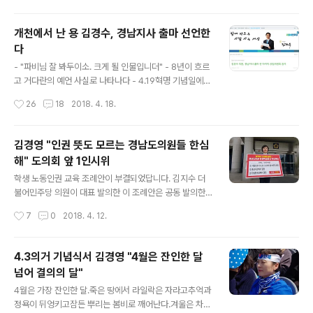
동료의원 등과 드루킹 사태로 불거진 현상황을 타개하기
위한 숙의를 거친 끝에 국회 정론관에서 출마 선언을 하게
개천에서 난 용 김경수, 경남지사 출마 선언한
된 것입니다. 블로거 거다란은 김경수 경남도지사 후보 출
다
마선언 기자회견문에 대해 다음과 같이 한줄로 요약했습니
글 내용
다. "내가 특검 받을 테니 국회 정상화 해라. 그 거래에 한몸
- "파비님 잘 봐두이소. 크게 될 인물입니더" - 8년이 흐르
희생하겠다. 그리고 피폐해진 경남도정을 내버려둘 수 없
고 거다란의 예언 사실로 나타나다 - 4.19혁명 기념일에
다. 출마한다." 탁견입니다. 아래에 김경수 의원의 출마 기
경남지사 출사표, "경남을 바꾸겠습니다. 새로운 경남 김경
작성시간
26
18
2018. 4. 18.
자회견 전문을 게재합니다. 참고바랍니다. 경남도지사 선
수" 김경수 의원을 개인적으로 처음 만난 건 아마도 2010
거 출마를 선언하면서정쟁 중단을 위..
년쯤이었을 걸로 기억한다. 그때 그는 봉하재단 사무국장
이었다. 봉하마을의 재단사무실에서 처음 대면했을 때 그
김경영 "인권 뜻도 모르는 경남도의원들 한심
는 약관의 서생처럼 보였다. 매우 쑥스러워하며 겸연쩍어
해" 도의회 앞 1인시위
하는 모습이 서생이 아니라 소년처럼 보이기도 했다. 크게
글 내용
될 인물은 떡잎부터 다르다 지금도 그렇지만 그때의 김경
학생 노동인권 교육 조례안이 부결되었답니다. 김지수 더
수는 실로 동안이었다. 나하고는 겨우 두 살 차이인데도 불
불어민주당 의원이 대표 발의한 이 조례안은 공동 발의한
구하고 그는 10년 이상은 훨씬 젊어보였다. 와 의 봉하재단
동료 의원들이 이해할 수 없는 이유로 발의를 철회하는 사
작성시간
7
0
2018. 4. 12.
김경수 사무국장 간담회 겸 인터뷰를 적극 주선했던 블로
태를 맞더니 급기야 지난 4월 10일 경남도의회 해당 상임
거 거다란은 내게 귓속말로 이..
위(교육위원회)에서 표결에 부친 결과 7대3으로 폐기처분
되었다고 하네요. 애초에 발의에 동참했던 자유한국당 소
4.3의거 기념식서 김경영 "4월은 잔인한 달
속 의원들은 무엇 때문에 갑자기 발의를 철회한 것일까요?
넘어 결의의 달"
공동발의 조례안을 제대로 읽어보지도 않고 서명한 것이었
글 내용
을까요? 이미 발의한 사안에 대해 철회가 인용되지 않자 표
4월은 가장 잔인한 달.죽은 땅에서 라일락은 자라고추억과
결로 부결시켜 버렸다는데, 도무지 이해가 안 가네요. 결국
정욕이 뒤엉키고잠든 뿌리는 봄비로 깨어난다.겨울은 차라