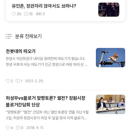
유인촌, 장관자리 앉아서도 쑈하냐?
30
10
조회
3
분류 전체보기
주요 글 목록
전봇대의 따오기
글 내용
창원시 마산회원구 내서읍 광려천에 따오기가 왔습니다.
창녕 우포에 사는 따오기가 인근 창원으로 바람 쐬러 온 것
일까요? 따오기가 창원의 하천에 놀러올 만큼 환경이 좋아
졌다는 뜻이겠지요. 지난해 가을 창원천과 남천에 나타난
작성시간
2
1
2021. 2. 25.
은어, 연어, 기수갈고둥 등에 이어 따오기까지... 희소식 릴
레이네요. ㅎㅎ ^^
허성무vs블로거 맞짱토론? 썰전? 창원시장
블로거간담회 단상
글 내용
"맞짱토론" "썰전" 간담회 아닌 열띤 토론장 연출 지난 9월
3일, 허성무 창원시장이 취임 두 달을 맞아 지역 블로거들
과 간담회를 가졌습니다. 시사전문 블로거로서 전국적인
작성시간
6
0
2018. 9. 11.
명성을 떨치고 있는 아이엠피터를 비롯 거다란, 김천령 등