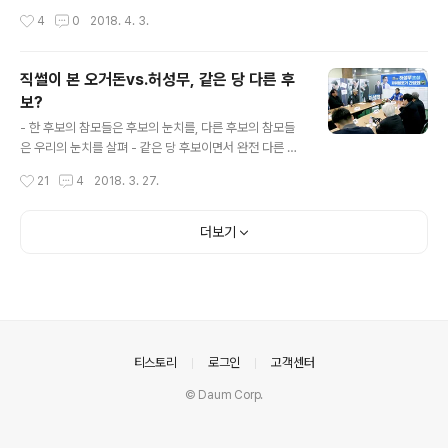
자기가 낸 조례안을 자기 손으로 부결시키는 희한한 풍경
리 따스했다 엘리어트 시인은 4월은 잔인한 달이라고 노래
작성시간
4
0
2018. 4. 3.
을 연출시키고 말았는데, 도민 앞에 부끄럽지도 않은가봅
했습니다. 겨울을 뚫고 만물이 생동하기 시작하는 4월을
니다. 하긴 이런 일에 아무도 관심을 갖지 않으..
왜 엘리어트는 잔인한 달이라고 했는지 그 의미를 잘 알지
는 못하지만, 우리에게 역사는 실로 4월은 잔인한 달이라
직썰이 본 오거돈vs.허성무, 같은 당 다른 후
고 말하고 있습니다. 4월 3일, 70년 전 오늘 제주에서는
보?
이른바 제주 4.3사건이 있었습니다. 7년여 동안 무려 3만
글 내용
명의 제주도민이 학살당했던 사건입니다. 당시 제주도 인
- 한 후보의 참모들은 후보의 눈치를, 다른 후보의 참모들
구가 30만이 안 됐다고 하니 전체 인구의 10%가 넘는 사
은 우리의 눈치를 살펴 - 같은 당 후보이면서 완전 다른 모
람들이 군경에 의해 희생당했습니다. 통계에 드러나지 않
습을 보여준 부산과 창원 두 후보의 선거캠프 어제 지방선
작성시간
21
4
2018. 3. 27.
은 수를 고려하면 훨씬 더 많은 희생자가 있었을 것으로 짐
거 캠프 두곳을 방문해 후보와 인터뷰를 했다. 두 사람 모두
작됩니다. 오늘 문재인 대통령은 4...
아무런 선입견 없이 만났지만 그들에게 받은 느낌은 완전
히 달랐다. 대단한 커리어를 자랑하는 한 후보는 말이 너무
더보기
따분해 대화 시작 5분 만에 "좀 요약해서 말씀해주시죠"라
고 말해버렸다. 상대적으로 덜 알려진 다른 후보의 이야기
는 정말 흥미진진해서 2시간을 이야기 나누고도 시간이 아
쉬웠다. 한 후보는 우주정복이라도 할 기세로 장황하게 출
마의 변을 늘어놓았지만 '되고 싶다' 이상의 무엇을 발견할
수 없었다. 다른 후보는 화려하지 않았지만 '무엇을, 왜, 어
의안내
티스토리
로그인
고객센터
떻게'라는 계획을 차분하..
© Daum Corp.