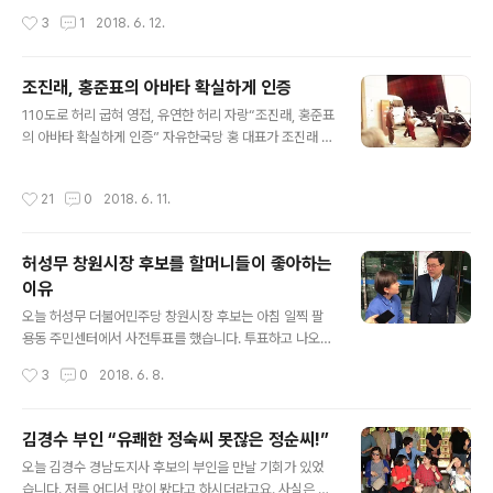
코 이루어야 할 역사적 과업이라는 점이 확인되고 있습니
악인들은 투표를 해야 나라가 바뀐다, 경남이 바뀌고 창원
작성시간
3
1
2018. 6. 12.
다. 저 김경영은 오늘, 경남의 지방권력 ..
도 바뀐다는 마음으로 음악회를 열게 됐으며 특히 2, 30대
의 젊은이들의 투표를 독려하기 위해 행사를 준비하게 됐
다고 밝혔다. 이 행사에는 더불어민주당 경남도의원 비례
조진래, 홍준표의 아바타 확실하게 인증
대표로 출마한 김경영 씨도 공원 한 켠에 앉아 공연을 관람
글 내용
했다. 김경영 후보는 "청년음악인들의 취지에 공감한다. 젊
110도로 허리 굽혀 영접, 유연한 허리 자랑“조진래, 홍준표
은 음악인들이 제대로 연주할 공간도 별로 없고 공연문화
의 아바타 확실하게 인증” 자유한국당 홍 대표가 조진래 창
가 활성화되지 못하는 문제점도 있는데, 도의원 당선된다
원시장 후보 선거사무소를 비공개리에 방문했다고 한다.
면 그런 부분에 신경 써서 개선책을 마련하겠다"는 뜻을 피
가는 곳마다 막말 퍼레이드로 유명세를 타던 그가 급기야
작성시간
21
0
2018. 6. 11.
력했다. 아름다운 밤이었고 음악도 ..
자당 후보들의 성화에 못 이겨 공식 유세 중단을 선언한지
얼마 지나지 않은 시점이다. (6월 11일 오후 4시 30분경)
들리는 바에 따르면 홍 대표는 김태호 경남도지사 선거사
허성무 창원시장 후보를 할머니들이 좋아하는
무소에는 안 간 것으로 보인다. 부산시장 자유한국당 후보
이유
선거유세에 갔다가 후보가 도망을 간 것으로 오해받는 사
글 내용
태가 발생해 창피를 당한 바 있는 홍 대표다. 그러나 역시
오늘 허성무 더불어민주당 창원시장 후보는 아침 일찍 팔
그의 아바타로 소문난 조진래 후보는 달랐다. 그는 홍 대표
용동 주민센터에서 사전투표를 했습니다. 투표하고 나오는
가 차에서 다 내리기도 전에 110도로 허리를 굽혀 영접하
허 후보를 붙들고 간단하게 영상 인터뷰를 요청했는데요.
작성시간
3
0
2018. 6. 8.
는 충성스러운 면모를 보였..
질문 중에 이런 게 있었습니다. “허성무 후보님은 여성들에
게 인기가 많은 것 같은데요. 특히 유세장 등에서 보면 할머
니들이 그렇게 좋아한다고 그러던데, 특별히 그 이유가 뭐
김경수 부인 “유쾌한 정숙씨 못잖은 정순씨!”
라고 생각하십니까?” 하고 물었더니 허성무 후보는 이렇게
글 내용
오늘 김경수 경남도지사 후보의 부인을 만날 기회가 있었
대답했습니다. “네, 제가 할머니들에게 인기가 좋은 건 사
습니다. 저를 어디서 많이 봤다고 하시더라고요. 사실은 저
실입니다. 제가 지금 오십 여섯 먹었는데, 그래도 7십, 8십