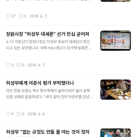
도 많이 봤죠. 저는 늘 뒤에 숨어서 사진만 찍었는데 어찌
되신 할머니들에게는 제가 어려 보이고, 귀엽고 새첩어 보
저를 그리 기억하고 계시다니 영광이고 고맙네요. 아무튼...
이니까 그래서 좋아하시는 거 같습니다. 경상도 말로 새첩
작성시간
27
0
2018. 6. 7.
가까이에서는 처음 본 김경수 후보의 부인 김정순 씨의 느
다고 하는데, 할머니들이 정감이 있으시고 또 제가 정감 있
낌은, 음, 유쾌한 정숙씨 못잖게 활달한 분이셨습니다. 그러
게 다가가니까 그래서 좋아해 주..
고 보니 이름도 비슷하군요. 정숙 씨의 ㄱ자를 ㄴ자로 뒤집
창원시장 "허성무 대세론" 선거 민심 굳어져
으면 ‘유쾌한 정숙씨’가 ‘유쾌한 정순씨’로 변하는군요. ㅎ
글 내용
ㅎ 아무래도 사람은 자주 만나고 비슷한 환경에 살다 보면
6·13 지방선거 창원시장은 허성무 후보가 대세임이 확인
닮게 되는 것인가 봅니다. 문재인 대통령과 김경수 도지사
되고 있는 모양샙니다. 어제 mbc경남이 조사해 발표한 여
후보가 차분하고 주도면밀하면서도 친절하고 또 가끔은 부
론동향은 허성무 후보가 50.3%로 압도적으로 앞서고 있
끄럼을 많이 타는 소년 같다는 점에서 비슷한 면이 있지요.
다는 결과가 나왔습니다. 조진래 자유한국당 후보와 안상
작성시간
5
0
2018. 6. 7.
심지어 두 분의 부인들마..
수 무소속 후보를 합쳐도 허성무 후보에 훨씬 미치지 못합
니다. 이번 창원시장 선거는 특이하게도 1강 2중과 같은 구
도가 아니라 1강 2약 3저로 치러지고 있습니다. 역시 문재
허성무에게 이준석 평가 부탁했더니
인 대통령이 만들어놓은 변화의 바람이 이곳 창원에서도
글 내용
거세게 불고 있는 것일까요? 6월 12일엔 북미회담까지 열
마산 창동 모꽁소 목수 황두목께서 술자리에서 술이 살짝
린다고 하니 자유한국당으로서는 사면초가인 셈입니다. ㅠ
오른 상태로 말씀하셨다. “내가 얼마 전에 허성무를 만났거
ㅠ 페이스북 등 SNS를 보면 세 후보의 차이가 극명해집니
덩? 물어보았지. 야, 니는 이준석이하고 테레비에서 같이
다. 허성무 후보는 유권자들과 남녀노소 가리지 않고 자연
많이 놀아봤다 아이가? 가까이서 보니까 가 어떻더노? 니
작성시간
9
0
2018. 6. 4.
스럽게 스킨십을 하는 모습이 많이 올라오..
가 한번 평가를 해봐라.” “그래 뭐라캅디꺼? 내도 궁금하
네. 내 보기엔 이준석이 새파래가지고 내용도 아무것도 없
는 거 같던데. 뺀질거리기만 하고. 한번 들어보입시더. 그래
허성무 "없는 규정도 만들 줄 아는 것이 정치
뭐라캅디꺼?” “아무 말도 안 하대. 고마 웃기만 하고 말을