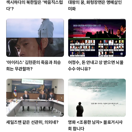
섹시하다의 북한말은 '박음직스럽
대왕의 꿈, 화형장면은 명예살인
다'?
미화
'아이리스' 김현준의 죽음과 최승
어청수, 돈 안내고 상 받으면 뇌물
희는 무관할까?
수수 아니유?
세일즈맨 같은 선관위, 의외네?
영화 <조용한 남자> 블로거시사
회 합니다