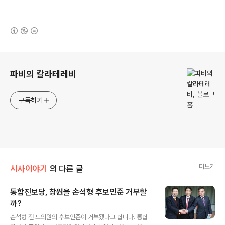
(새창열림)
로그 정보
파비의 칼라테레비
구독하기
더보기
시사이야기
의 다른 글
통합진보당, 창원을 손석형 후보인준 거부할
까?
글 내용
손석형 전 도의원의 후보인준이 거부됐다고 합니다. 통합