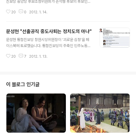
진보당 중앙당 후보조정위원회가 손석형 후보의 후보인준
을 거부(보류?)하고 15일 열리는 전국운영위원회에 넘겼
20
0
2012. 1. 14.
다고 합니다. 어떻게 된 건지는 모르겠지만 잘 된 걸까요?
블로거 이윤기 님께서도 제 글에 이런 댓글을 남겼군요.
“자존심은 좀 상하지만, 통합진보당 중앙당이 나서서 이 문
문성현 "선출공직 중도사퇴는 정치도의 아냐"
제를 정리해야 할 것 같네요. 다행히 손석형 후보의 공천이
글 내용
보류되었다고 하니... 대승적 결단을 기대해봅니다.” 저로
문성현 통합진보당 창원시당위원장이 ‘괴로운 심정’을 페
서는 스스로 링에서 내려오는 아름다운 모습을 기대했으나
이스북에 토로했습니다. 통합진보당의 주축인 민주노동당
손 전 의원은 끝내 도의원 직을 집어던져버리는 강수를 두
의 대표를 지냈고 또 통합진보당 창원시당을 책임지고 있
고 말았는데요. 안타까운 일입니다. 이는 결국 손 전 의원이
20
7
2012. 1. 13.
는 사람으로서 책임을 통감한다는 내용이었습니다. 물론
총선후보가 되고 안 되고를 떠나 한명의 진보정당 도의원
이는 최근 논란이 되고 있는 같은 당 소속인 손석형 전 도의
을 잃게 만드는 결과가 됐습니다. 하긴..
원(오늘부로 사퇴했으니 전 도의원입니다)의 총선출마를
위한 중도사퇴 때문입니다. 문 위원장은 이에 대해 원칙의
문제라는 입장을 말함으로써 일단 중도사퇴가 잘못되었다
이 블로그 인기글
는 소신을 밝힌 셈입니다. 문 위원장은 창원 갑 지역구에 후
보로 출마한 예비후보 신분이기도 합니다. 때문에 창원시
당은 직무대행체제로 운영되고 있었던 듯싶습니다. 따라서
그가 괴롭다고 한 심경처럼 그렇게 책임을 통감할 일은 아
닐 수도 있습니다만 어쨌든 책임감에 이틀간 선거활동을 ..