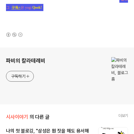
그
구독+
은 yogi
Qook!
(새창열림)
로그 정보
파비의 칼라테레비
구독하기
더보기
시사이야기
의 다른 글
나의 첫 블로깅, "삼성은 뭔 짓을 해도 용서해