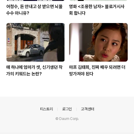
어청수, 돈 안내고 상 받으면 뇌물
영화 <조용한 남자> 블로거시사
수수 아니유?
회 합니다
애 하나에 엄마가 셋, 신기생뎐 작
마프 김태희, 진짜 배우 되려면 더
가의 키워드는 논란?
망가져야 된다
의안내
티스토리
로그인
고객센터
© Daum Corp.