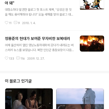
야 돼"
글 내용
대청소하다 발견한 블로그 첫 포스트 제목, "삼성은 뭔 짓
을 해도 용서해줘야 됩니다" 오늘 새해를 맞아 블로그 대청
소를 했다. 2008년 4월 19일 블로그를 개설한 이래 483
11
9
2010. 1. 4.
건의 글을 쓰고 그중 352개의 글을 다음뷰 등 메타블로그
에 발행했다. 발행한 글을 제외한 나머지 글들은 개인적 자
료이거나 가족사진, 스크랩한 기사 등 공개할 수 없는 것들
정몽준의 현대가 보여준 무자비한 보복테러
이어서 개인창고(개인자료실, 사진자료실)에 보관 중이거
글 내용
나 존재 이유가 없어 사라졌다. 말하자면 나는 블로그를 미
어제 울산에서 열린 영남노동자대회에 갔다가 내려오는 버
디어로서 활용하는 외에도 개인자료 보관실이나 가족앨범
스에서 뉴스를 보았습니다. 북한 인민군 총참모장이 다음
으로 사용하고 있는 것이었다. 경우에 따라서는 가끔 메모
과 같은 발언을 했다고 하는군요. 그야말로 무시무시하고
장으로 활용하기도 한다. 나중에 언제 어디서든 찾아보기
133
116
2009. 12. 27.
섬뜩한 내용이었습니다. 아마 이명박 대통령의 신년사에
가 아주 쉬우니까 매우 그럴 듯한 아이디어가 아닐까 싶기
언급된 대북 태도에 대한 보복성 발언이었을 것으로 생각
도 하다. 그러나 역시 블로그는 미디..
됩니다. “(남한 정부를 향해) 한계가 없는 무자비한 타격력
을 보여주겠다.” 그러면서 전 인민군에 전시체제 돌입을 명
령했다고 했습니다. 순간 김정일이가 이명박에게 낚였구나
이 블로그 인기글
하는 생각이 퍼뜩 들었습니다. 북한은 남한 내 중요한 정치
사회적 이슈가 있을 때마다 헛발질로 정권을 도와주곤 했
습니다. 이번에도 국민의 눈과 귀를 엉뚱한 곳으로 돌리려
는 MB정권의 공작에 북한군부가 놀아난 거 아닌가하는 생
각이 들었지만, 이제 국민들도 하도 이골이 나서 ..