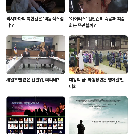
섹시하다의 북한말은 '박음직스럽
'아이리스' 김현준의 죽음과 최승
다'?
희는 무관할까?
세일즈맨 같은 선관위, 의외네?
대왕의 꿈, 화형장면은 명예살인
미화