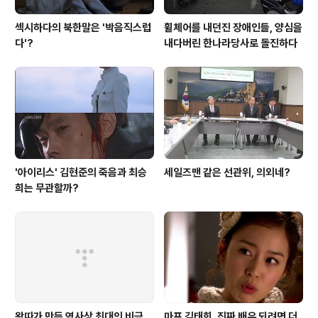
섹시하다의 북한말은 '박음직스럽
휠체어를 내던진 장애인들, 양심을
다'?
내다버린 한나라당사로 돌진하다
'아이리스' 김현준의 죽음과 최승
세일즈맨 같은 선관위, 의외네?
희는 무관할까?
왕따가 만든 역사상 최대의 비극
마프 김태희, 진짜 배우 되려면 더