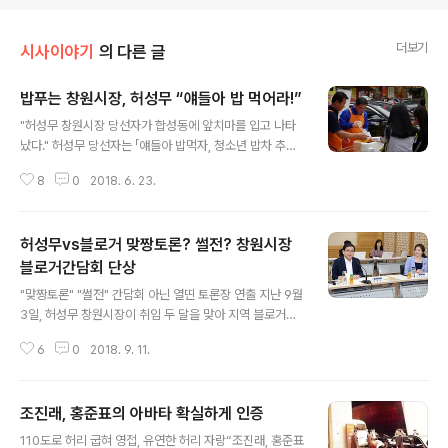
더보기
시사이야기
의 다른 글
밥푸는 창원시장, 허성무 “얘들아 밥 먹어라!”
글 내용
"허성무 창원시장 당선자가 합성동에 앞치마를 입고 나타
났다." 허성무 당선자는 「얘들아 밥먹자, 청소년 밥차 추진
위원회」가 매주 금요일 진행하는 ‘청소년 무료 밥차’에 6월
8
0
2018. 6. 23.
22일 오후 6시부터 7시까지 일일 봉사활동에 나섰다. 막
상 선거가 끝났는데도 새로 당선된 창원시장이 시내 한복
판에 나타나 앞치마를 두르고 밥을 푸는 모습에 지나는 시
허성무vs블로거 맞짱토론? 썰전? 창원시장
민들도 신기하다는 표정으로 쳐다보았다. 길을 가던 한 시
민은 “어머나, 이번에 시장님에 당선된 그분 아니에요?” 하
블로거간담회 단상
글 내용
고 물어보며 “어쩜 이런 델 다 나오셨을까?” 하면서 휴대폰
"맞짱토론" "썰전" 간담회 아닌 열띤 토론장 연출 지난 9월
을 꺼내 사진을 찍기도 했다. 당선자 수행비서에 따르면 허
3일, 허성무 창원시장이 취임 두 달을 맞아 지역 블로거들
성무 창원시장 당선자는 선거 때보다 당선 이후가 오히려
과 간담회를 가졌습니다. 시사전문 블로거로서 전국적인
더 바쁜 듯하다. 당선 사흘 후부터 본격적으로 시작된 「새로
6
0
2018. 9. 11.
명성을 떨치고 있는 아이엠피터를 비롯 거다란, 김천령 등
운 창원」 시장직 인수위원회..
11명의 블로거가 참가한 이날 간담회는 “사람 중심, 새로운
창원”을 캐치프레이즈로 내걸고 있는 허성무 신임 창원시
조진래, 홍준표의 아바타 확실하게 인증
장을 상대로 한 간담회답게 두 시간 내내 팽팽한 긴장감 속
글 내용
에 진행되었습니다. 특히 이날 천부인권 강창원 씨는 “창원
110도로 허리 굽혀 영접, 유연한 허리 자랑“조진래, 홍준표