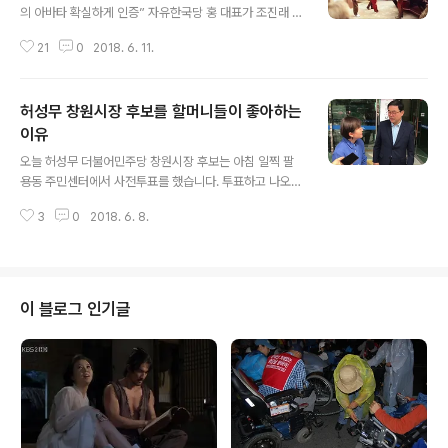
시가 마애석불을 땅에 묻었다”는 사실을 폭로하며 시장에
의 아바타 확실하게 인증” 자유한국당 홍 대표가 조진래 창
게 강한 유감을 표명하고 대책을 요구했는데, 허 시장으로
원시장 후보 선거사무소를 비공개리에 방문했다고 한다.
부터 “그런 일이 있었다면 이건 거의 만행에 가까운 일이
21
0
2018. 6. 11.
가는 곳마다 막말 퍼레이드로 유명세를 타던 그가 급기야
다. 확인해보겠다”는 답변을 이끌어냈을 뿐 아니라 이후에
자당 후보들의 성화에 못 이겨 공식 유세 중단을 선언한지
실제로 땅에 묻힌 마애석불을 찾..
얼마 지나지 않은 시점이다. (6월 11일 오후 4시 30분경)
허성무 창원시장 후보를 할머니들이 좋아하는
들리는 바에 따르면 홍 대표는 김태호 경남도지사 선거사
무소에는 안 간 것으로 보인다. 부산시장 자유한국당 후보
이유
글 내용
선거유세에 갔다가 후보가 도망을 간 것으로 오해받는 사
오늘 허성무 더불어민주당 창원시장 후보는 아침 일찍 팔
태가 발생해 창피를 당한 바 있는 홍 대표다. 그러나 역시
용동 주민센터에서 사전투표를 했습니다. 투표하고 나오는
그의 아바타로 소문난 조진래 후보는 달랐다. 그는 홍 대표
허 후보를 붙들고 간단하게 영상 인터뷰를 요청했는데요.
가 차에서 다 내리기도 전에 110도로 허리를 굽혀 영접하
3
0
2018. 6. 8.
질문 중에 이런 게 있었습니다. “허성무 후보님은 여성들에
는 충성스러운 면모를 보였..
게 인기가 많은 것 같은데요. 특히 유세장 등에서 보면 할머
니들이 그렇게 좋아한다고 그러던데, 특별히 그 이유가 뭐
라고 생각하십니까?” 하고 물었더니 허성무 후보는 이렇게
대답했습니다. “네, 제가 할머니들에게 인기가 좋은 건 사
이 블로그 인기글
실입니다. 제가 지금 오십 여섯 먹었는데, 그래도 7십, 8십
되신 할머니들에게는 제가 어려 보이고, 귀엽고 새첩어 보
이니까 그래서 좋아하시는 거 같습니다. 경상도 말로 새첩
다고 하는데, 할머니들이 정감이 있으시고 또 제가 정감 있
게 다가가니까 그래서 좋아해 주..