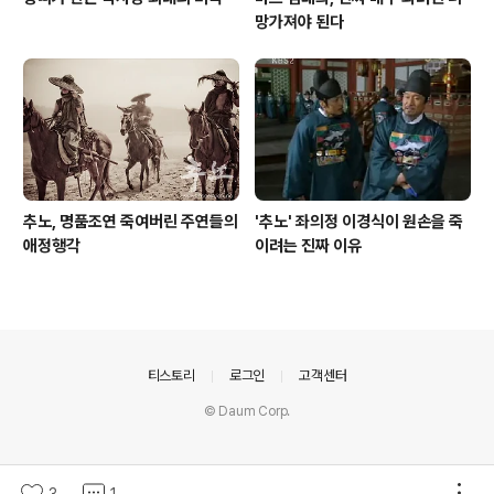
망가져야 된다
추노, 명품조연 죽여버린 주연들의
'추노' 좌의정 이경식이 원손을 죽
애정행각
이려는 진짜 이유
의안내
티스토리
로그인
고객센터
© Daum Corp.