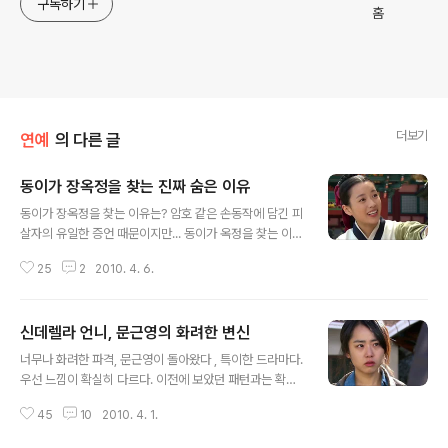
구독하기
더보기
연예
의 다른 글
동이가 장옥정을 찾는 진짜 숨은 이유
글 내용
동이가 장옥정을 찾는 이유는? 암호 같은 손동작에 담긴 피
살자의 유일한 증언 때문이지만... 동이가 옥정을 찾는 이
유? 제목을 이렇게 달려다 생각해 보니 좀 우습네요. 모두
25
2
2010. 4. 6.
들 동이가 장옥정을 찾는 이유에 대해 이미 다 알고 계실 텐
데 말입니다. 죽어가던 대사헌 영감이 동이에게 보여준 손
동작을 옥정이 똑같이 보여주었기 때문이죠. 동이는 옥정
신데렐라 언니, 문근영의 화려한 변신
을 만나면 아버지와 오라비의 누명을 벗길 단서를 찾을 수
글 내용
있다고 믿습니다. 물론 동이는 옥정을 처음 만났을 때 물어
너무나 화려한 파격, 문근영이 돌아왔다 , 특이한 드라마다.
보았어야 했습니다. 그러나 그리 되면 드라마가 재미없어
우선 느낌이 확실히 다르다. 이전에 보았던 패턴과는 확연
지겠죠. 그래서 그때는 경황이 없었다는 사정을 핑계로 물
히 다른 뭔가 특별할 것 같은 예감이 드는 드라마, 거기에
어보지 못했습니다. 이렇게 잘 짜여 진 시나리오를 알면서
45
10
2010. 4. 1.
문근영의 색다른 변신도 한몫 했다. 글쎄, 내가 문근영을 마
도 우리는 그 상황 앞에서 속을 태웠겠죠. 에이 저런, 이럴
지막 본 것이 언제던가? 바람의 화원? 거기서도 이 정도 파