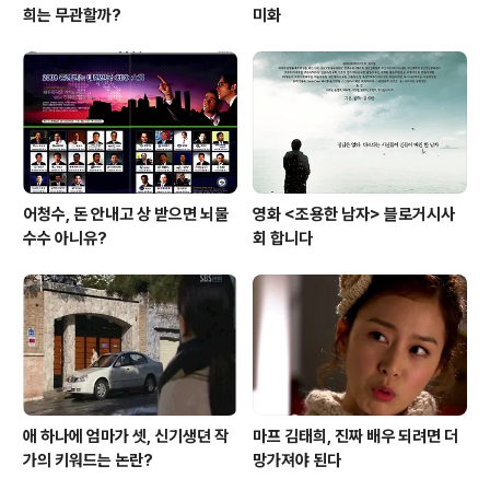
희는 무관할까?
미화
어청수, 돈 안내고 상 받으면 뇌물
영화 <조용한 남자> 블로거시사
수수 아니유?
회 합니다
애 하나에 엄마가 셋, 신기생뎐 작
마프 김태희, 진짜 배우 되려면 더
가의 키워드는 논란?
망가져야 된다