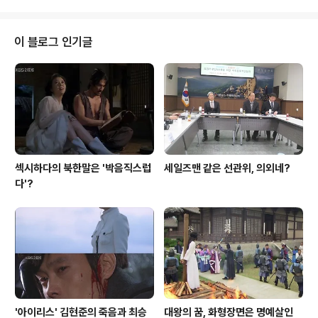
수가, 하면서 말입니다. 그러나 ..
격은 아니었다. 빠르고, 기이하고, 신비로운 드라마, '신데
렐라 언니' 무엇보다 문근영의 파격적인 변신을 화려하게
만들어준 것은 드라마 자체였다. 나는 드라마가 시작되자
이 블로그 인기글
마자 벌어지는 기이한 화면 속 이야기에 빠져들고 있었다.
화면은 빨랐고, 나는 그 템포를 따라가느라 바빴다. 가만,
이게 도대체 무슨 이야기람? 세련되고 감각적인 영상은 무
척 젊었다. 우선 등장한 것은 문근영과 이미숙이었다. 이미
숙, 자타가 공인하는 ..
섹시하다의 북한말은 '박음직스럽
세일즈맨 같은 선관위, 의외네?
다'?
'아이리스' 김현준의 죽음과 최승
대왕의 꿈, 화형장면은 명예살인