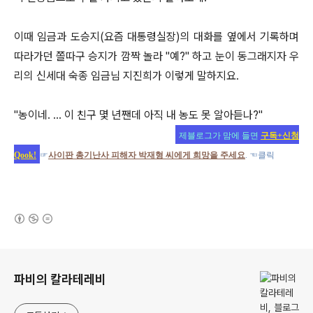
이때 임금과 도승지(요즘 대통령실장)의 대화를 옆에서 기록하며
따라가던 쫄따구 승지가 깜짝 놀라 "예?" 하고 눈이 동그래지자 우
리의 신세대 숙종 임금님 지진희가 이렇게 말하지요.
"농이네. … 이 친구 몇 년짼데 아직 내 농도 못 알아듣나?"
제블로그가 맘에 들면
구독+신청
Qook!
☞
사이판 총기난사 피해자 박재형 씨에게 희망을 주세요
. ☜클릭
(새창열림)
로그 정보
파비의 칼라테레비