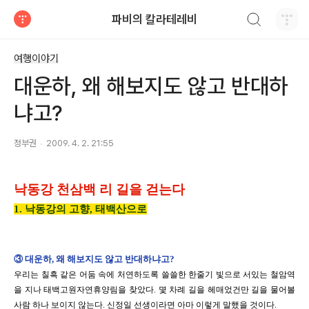
검색하기
파비의 칼라테레비
티스토리
여행이야기
대운하, 왜 해보지도 않고 반대하
냐고?
정부권
2009. 4. 2. 21:55
낙동강 천삼백 리 길을 걷는다
1. 낙동강의 고향, 태백산으로
③
대운하, 왜 해보지도 않고 반대하냐고?
우리는 칠흑 같은 어둠 속에 처연하도록 쓸쓸한 한줄기 빛으로 서있는 철암역
을 지나 태백고원자연휴양림을 찾았다. 몇 차례 길을 헤매었건만 길을 물어볼
사람 하나 보이지 않는다
.
신정일 선생이라면 아마 이렇게 말했을 것이다
.