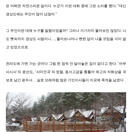
은 어쩌면 자연스러운 일이다
.
누군가 이런 대화 중에 그런 소리를 했다
.
“
대신
경상도에는 무인이 많이 났잖아
.
”
그 무인이란 대체 누구를 말함이었을까
?
그러나 거기까지 물어보진 않았다
. 나
도 뼛속까지 경상도 사람이니…,
물어보나마나 뻔한 답이 나올 것임을 이미 알
고 있었으므로
.
전라도에 가면 가는 곳마다 그림 한 점씩 안 달아놓은 집이 없다고 한다
.
‘
어부
사시사
’
의 윤선도
,
‘
사미인곡
’
의 정철
,
동서고금을 통틀어 최고의 자화상을 국
보로 남긴 윤두서
…
실로 모래처럼 많은 기인이사들이 이곳에 족적을 남겼다
.