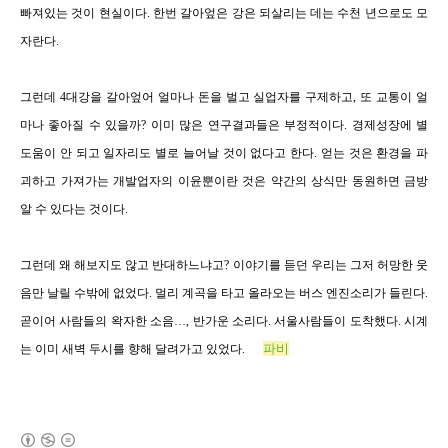
빠져있는 것이 현실이다
.
한번 갈아엎은 강은 되살리는 데는 수천 년으로도 모
자란다
.
그런데
4
대강을 갈아엎어 얼마나 돈을 벌고 실업자를 구제하고, 또 교통이 얼
마나 좋아질 수 있을까?
이미 많은 연구결과들은 부정적이다
.
경제성장에 별
도움이 안 되고 일자리도 별로 늘어날 것이 없다고 한다
.
얻는 것은 환경을 파
괴하고 가져가는 개발업자의 이윤뿐이란 것은 약간의 상식만 동원하면 금방
알 수 있다는 것이다.
그런데 왜 해보지도 않고 반대하느냐고
? 이야기를 듣던 우리는 그저 허망한 웃
음만 날릴 수밖에 없었다. 멀리 계곡을 타고 올라오는 버스 엔진소리가 들린다.
곧이어 사람들의 왁자한 소음…, 반가운 소리다. 서울사람들이 도착했다. 시계
파비
는 이미 새벽 두시를 향해 달려가고 있었다.
(새창열림)