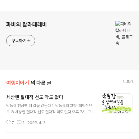
로그 정보
파비의 칼라테레비
구독하기
더보기
여행이야기
의 다른 글
세상엔 절대적 선도 악도 없다
글 내용
낙동강 천삼백 리 길을 걷는다 1. 낙동강의 고향, 태백산으
로 ② 세상엔 절대적 선도 절대적 악도 없다 오후 7시, 구미
종합터미널에도 서서히 어둠이 내리기 시작한다. 초석님으
7
2
2009. 4. 2.
로부터 전화가 왔다. 3분 안에 도착할 테니 터미널 옆 주유
소 앞에 서있으란다. 잠시 후 낙동강 변 도로에 비상등을 깜
박거리며 달려오는 카렌스 승용차가 보인다. 이제 출발이