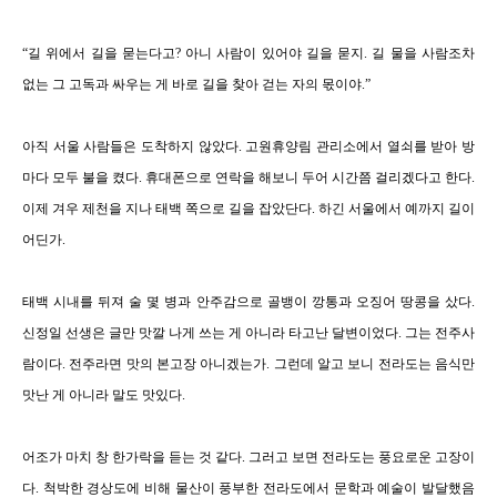
“
길 위에서 길을 묻는다고
?
아니 사람이 있어야 길을 묻지
.
길 물을 사람조차
없는 그 고독과 싸우는 게 바로 길을 찾아 걷는 자의 몫이야
.
”
아직 서울 사람들은 도착하지 않았다
.
고원휴양림 관리소에서 열쇠를 받아 방
마다 모두 불을 켰다
.
휴대폰으로 연락을 해보니 두어 시간쯤 걸리겠다고 한다
.
이제 겨우 제천을 지나 태백 쪽으로 길을 잡았단다
.
하긴 서울에서 예까지 길이
어딘가
.
태백 시내를 뒤져 술 몇 병과 안주감으로 골뱅이 깡통과 오징어 땅콩을 샀다
.
신정일 선생은 글만 맛깔 나게 쓰는 게 아니라 타고난 달변이었다
.
그는 전주사
람이다
.
전주라면 맛의 본고장 아니겠는가
.
그런데 알고 보니 전라도는 음식만
맛난 게 아니라 말도 맛있다
.
어조가 마치 창 한가락을 듣는 것 같다
.
그러고 보면 전라도는 풍요로운 고장이
다
.
척박한 경상도에 비해 물산이 풍부한 전라도에서 문학과 예술이 발달했음