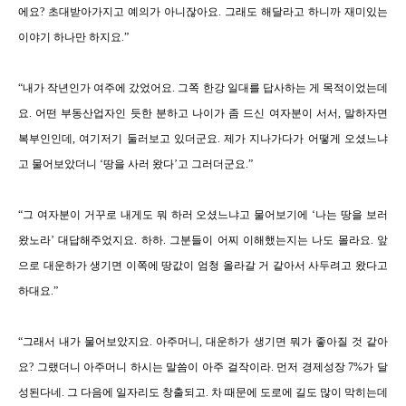
에요
?
초대받아가지고 예의가 아니잖아요
.
그래도 해달라고 하니까 재미있는
이야기 하나만 하지요
.
”
“내
가 작년인가 여주에 갔었어요
.
그쪽 한강 일대를 답사하는 게 목적이었는데
요
.
어떤 부동산업자인 듯한 분하고 나이가 좀 드신 여자분이 서서
,
말하자면
복부인인데
,
여기저기 둘러보고 있더군요
.
제가 지나가다가 어떻게 오셨느냐
고 물어보았더니
‘
땅을 사러 왔다
’
고 그러더군요
.
”
“
그 여자분이 거꾸로 내게도 뭐 하러 오셨느냐고 물어보기에
‘
나는 땅을 보러
왔노라
’
대답해주었지요
.
하하
.
그분들이 어찌 이해했는지는 나도 몰라요
.
앞
으로 대운하가 생기면 이쪽에 땅값이 엄청 올라갈 거 같아서 사두려고 왔다고
하대요
.
”
“
그래서 내가 물어보았지요
.
아주머니
,
대운하가 생기면 뭐가 좋아질 것 같아
요
?
그랬더니 아주머니 하시는 말씀이 아주 걸작이라
.
먼저 경제성장
7%
가 달
성된다네
.
그 다음에 일자리도 창출되고
.
차 때문에 도로에 길도 많이 막히는데