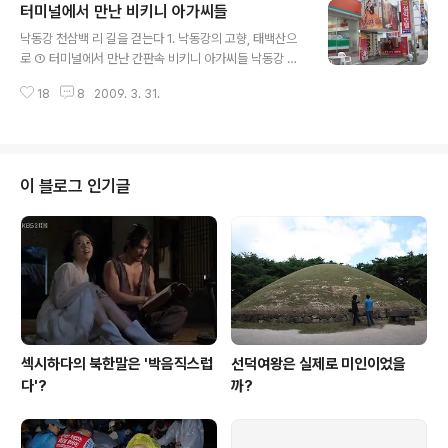
터미널에서 만난 비키니 아가씨들
다. 낙동강의 발원지 태백산으로 가는 것이다. 초석님은 회
글 내용
원이다. 내일은 근무를 해야 하는 날이지만 치과의원 문도
낙동강 천삼백 리 길을 걷는다 1. 낙동강의 고향, 태백산으
닫고 오는 중이라고 했다. 대화를 통해 그가 신정일 선생의
로 ① 터미널에서 만난 간판속 비키니 아가씨들 낙동강 천
열렬한 팬임을 알 수 있었다. 그는 신정일 선생 이야기만 나
삼백 리 도보기행에 참여하기 위해 먼저 구미에 들렀다. 여
오면 입에 침이 마르는 줄 몰랐다. “주말엔 쉬어야지요. 우
18
8
2009. 3. 31.
기서 회원인 초석님을 만나 함께 차를 타고 태백으로 향할
리나라도 대부분 주 5일 근무가 정착되어 가는데, 그래도
것이다. 일찍 서둘러 마산시외버스터미널에서 구미로 가는
토요일 하루 쉬니까..
버스에 몸을 실었다. 버스는 새로 난 중부내륙고속도로를
시원하게 달렸다. 성주IC를 빠져 나와 구미 방향으로 접어
들자 오른편으로 드넓은 모래사장을 적시며 흐르는 강줄기
이 블로그 인기글
가 보인다. 바로 낙동강이다. 감동이 밀려온다. 아, 언제쯤
이면 우리는 이곳에 다다를 수 있을까. 구미종합터미널에
도착하니 아직 두 시간이나 남았다. 먼저 육개장으로 허기
진 창자부터 달랬다. 그러고도 한 시간 반이 남았다. 어떻게
시간을 보내지? 생각하다 터미널..
섹시하다의 북한말은 '박음직스럽
선덕여왕은 실제로 미인이었을
다'?
까?