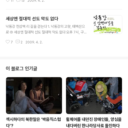
11
13
2009. 4. 2.
철암역을 지나 태백고원자연휴양림을 찾았다. 몇 차례 길
을 헤매었건만 길을 물어볼 사람 하나 보이지 않는다. 신정
일 선생이라면 아마 이렇게 말했을 것이다. “길 위에서 길
세상엔 절대적 선도 악도 없다
을 묻는다고? 아니 사람이 있어야 길을 묻지. 길 물을 사람
글 내용
조차 없는 그 고독과 싸우는 게 바로 길을 찾아 걷는 자의
낙동강 천삼백 리 길을 걷는다 1. 낙동강의 고향, 태백산으
몫이야.” 아직 서울 사람들은 도착하지 않았다. 고원휴양림
로 ② 세상엔 절대적 선도 절대적 악도 없다 오후 7시, 구미
관리소에서 열쇠를 받아 방마다 모두 불을 켰다. 휴대폰으
종합터미널에도 서서히 어둠이 내리기 시작한다. 초석님으
로 연락을 해보니 두어 시간쯤 걸리겠다고 한다. 이제 겨우
7
2
2009. 4. 2.
로부터 전화가 왔다. 3분 안에 도착할 테니 터미널 옆 주유
제천을 지나 태백 쪽으로 길을 잡았단다. 하긴 서울에서 예
소 앞에 서있으란다. 잠시 후 낙동강 변 도로에 비상등을 깜
까지 길이 어딘가. 태..
박거리며 달려오는 카렌스 승용차가 보인다. 이제 출발이
다. 낙동강의 발원지 태백산으로 가는 것이다. 초석님은 회
원이다. 내일은 근무를 해야 하는 날이지만 치과의원 문도
이 블로그 인기글
닫고 오는 중이라고 했다. 대화를 통해 그가 신정일 선생의
열렬한 팬임을 알 수 있었다. 그는 신정일 선생 이야기만 나
오면 입에 침이 마르는 줄 몰랐다. “주말엔 쉬어야지요. 우
리나라도 대부분 주 5일 근무가 정착되어 가는데, 그래도
토요일 하루 쉬니까..
섹시하다의 북한말은 '박음직스럽
휠체어를 내던진 장애인들, 양심을
다'?
내다버린 한나라당사로 돌진하다