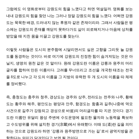
그럼에도
이 영화로부터 강원도의 힘을 느꼈다고 하면 역설일까
.
영화를 보는
내내 강원도의 힘을 찾던 나는
그러나 정말
강원도의 힘을 느꼈다
.
어쩌면 강원
도는 묵묵한 배경
,
드러내지 않는 후원자 같은 존재이리라
.
그래서 사람들은 평
소에는 강원도의 존재를 깨닫지 못하다가도
삶이 피로해지거나 마음에 상처를
받았을 때 지친 몸을 이끌고 강원도를 찾는다
.
이렇듯 사람들은 도시의 분주함에 시달리면서도 실은
고향을 그리듯 늘 강원
도를 동경하는 것이다
.
바로
여기에
강원도의 진정한 힘이 숨겨져있는 것은 아
닐지, 생명의 원천 같은 것 말이다.
원래 강원도란 이름은 강릉과 원주의 머리
글자를 합하여 만든 이름이다
.
고려를 무너뜨리고 조선을 개국한 태조는 전국
을
8
도로 나누고 각 도의 이름을 그
지방의 유력한 두 개 도시의 이름을 따 체제
를 정비했다
.
즉
,
충청도는 충주와 청주
,
경상도는 경주와 상주
,
전라도는 전주와 나주
,
황해
도는 황주와 해주
,
평안도는 평양과 안주
,
함경도는 함흥과 길주(나중에 역모
사건으로 길주가 강등되고 경성으로 바뀜)의 머리글자를
따 지은 것이다
.
경기
도란 이름만 유달리 왕성 주변에
수도운영에 필요한 물자와 노동력을 확보하
고 수도방위를 위해 설치한 경기
(
京畿
)
에서 유래했다
.
이때 도
(
道
)
란 길을 의미
하는 것으로 강원도라 하면 ‘강릉과 원주방면으로 가는 길’로서 광역지방을 관
할한다는 의미가 담겨있다고 보면 될 것이다
.