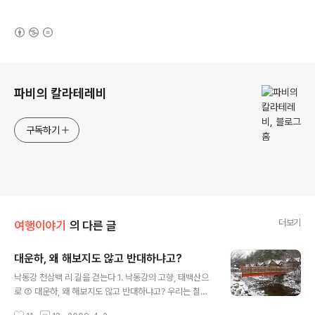
(새창열림)
로그 정보
파비의 칼라테레비
구독하기
더보기
여행이야기
의 다른 글
대운하, 왜 해보지도 않고 반대하냐고?
글 내용
낙동강 천삼백 리 길을 걷는다 1. 낙동강의 고향, 태백산으
로 ③ 대운하, 왜 해보지도 않고 반대하냐고? 우리는 칠흑
같은 어둠 속에 처연하도록 쓸쓸한 한줄기 빛으로 서있는