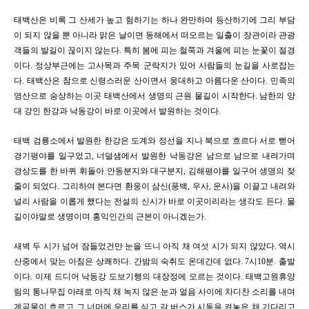
태백산은 비록 그 산세가 높고 험하기는 하나 완만하여 등산하기에 그리 부담
이 되지 않을 뿐 아니라 맑은 날이면 동해에서 떠오르는 일출이 장관이라 관광
객들의 발길이 끊이지 않는다
.
특히 봄에 피는 철쭉과 겨울에 피는 눈꽃이 절경
이다
.
정상부근에는 고사목과 주목 군락지가 있어 사람들의 눈길을 사로잡는
다
.
태백산은 참으로 신령스러운 산이면서 웅대하고 아름다운 산이다
.
민족의
영산으로 숭상하는 이곳 태백산에서 생명의 근원 물길이 시작한다
.
남한의 양
대 강인 한강과 낙동강이 바로 이곳에서 발원하는 것이다
.
태백 검룡소에서 발원한 한강은 도계와 정선을 지나 북으로 흐르다 서로 뻗어
경기평야를 일구었고
,
너덜샘에서 발원한 낙동강은 남으로 남으로 내려가며
경상도를 한 바퀴 휘돌아 안동분지와 대구분지
,
김해평야를 일구어 생명의 젖
줄이 되었다
.
그리하여 본다면 환웅이 삼신
(
풍백
,
우사
,
운사
)
을 이끌고 내려와
널리 사람을 이롭게 했다는 전설의 신시가 바로 이곳이리라는 생각도 든다
.
물
길이야말로 생명이며 홍익인간의 근본이 아니겠는가
.
새벽 두 시가 넘어 잠들었건만 눈을 뜨니 아직 채 여섯 시가 되지 않았다
.
역시
산중에서 맞는 아침은 상쾌하다
.
간밤의 숙취도 온데간데 없다
.
7
시10
분
.
출발
이다
.
이제 드디어 낙동강 도보기행의 대장정에 오르는 것이다
.
태백고원휴양
림의 통나무집 아래로 아직 채 녹지 않은 눈과 얼음 사이에 차디찬 소리를 내며
계곡물이 흐르고 그 너머에 우리를 싣고 갈 버스가 시동을 켜놓은 채
기다리고