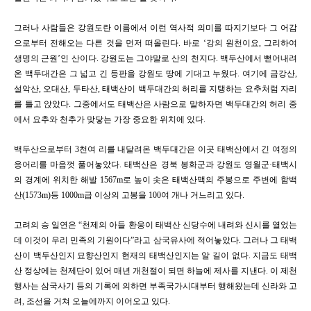
그러나 사람들은 강원도란 이름에서 이런 역사적 의미를 따지기보다 그 어감
으로부터 전해오는 다른 것을 먼저 떠올린다
.
바로 ‘강의 원천이요
,
그리하여
생명의 근원’인 산이다
.
강원도는 그야말로 산의 천지다
.
백두산에서 뻗어내려
온 백두대간은 그 넓고 긴 등판을 강원도 땅에 기대고 누웠다
.
여기에 금강산
,
설악산
,
오대산
,
두타산
,
태백산이 백두대간의 허리를 지탱하는 요추처럼 자리
를 틀고 앉았다
.
그중에서도 태백산은 사람으로 말하자면 백두대간의 허리 중
에서 요추와 천추가 맞닿는 가장 중요한 위치에 있다
.
백두산으로부터
3
천여 리를 내달려온 백두대간은 이곳 태백산에서 긴 여정의
응어리를 마음껏 풀어놓았다
.
태백산은 경북 봉화군과 강원도 영월군·태백시
의 경계에 위치한 해발
1567m
로 높이 솟은 태백산맥의 주봉으로 주변에 함백
산
(1573m)
등
1000m
급 이상의 고봉을
100
여 개나 거느리고 있다
.
고려의 승 일연은 “천제의 아들 환웅이 태백산 신당수에 내려와 신시를 열었는
데 이것이 우리 민족의 기원이다”라고 삼국유사에 적어놓았다
.
그러나 그 태백
산이 백두산인지 묘향산인지 현재의 태백산인지는 알 길이 없다
.
지금도 태백
산 정상에는 천제단이 있어 매년 개천절이 되면 하늘에 제사를 지낸다
.
이 제천
행사는 삼국사기 등의 기록에 의하면 부족국가시대부터 행해왔는데 신라와 고
려
,
조선을 거쳐 오늘에까지 이어오고 있다
.