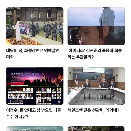
대왕의 꿈, 화형장면은 명예살인
'아이리스' 김현준의 죽음과 최승
미화
희는 무관할까?
어청수, 돈 안내고 상 받으면 뇌물
세일즈맨 같은 선관위, 의외네?
수수 아니유?