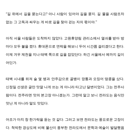
“
길 위에서 길을 묻는다고
?
아니 사람이 있어야 길을 묻지
.
길 물을 사람조차
없는 그 고독과 싸우는 게 바로 길을 찾아 걷는 자의 몫이야
.
”
아직 서울 사람들은 도착하지 않았다
.
고원휴양림 관리소에서 열쇠를 받아 방
마다 모두 불을 켰다
.
휴대폰으로 연락을 해보니 두어 시간쯤 걸리겠다고 한다
.
이제 겨우 제천을 지나 태백 쪽으로 길을 잡았단다
.
하긴 서울에서 예까지 길이
어딘가
.
태백 시내를 뒤져 술 몇 병과 안주감으로 골뱅이 깡통과 오징어 땅콩을 샀다
.
신정일 선생은 글만 맛깔 나게 쓰는 게 아니라 타고난 달변이었다
.
그는 전주사
람이다
.
전주라면 맛의 본고장 아니겠는가
.
그런데 알고 보니 전라도는 음식만
맛난 게 아니라 말도 맛있다
.
어조가 마치 창 한가락을 듣는 것 같다
.
그러고 보면 전라도는 풍요로운 고장이
다
.
척박한 경상도에 비해 물산이 풍부한 전라도에서 문학과 예술이 발달했음