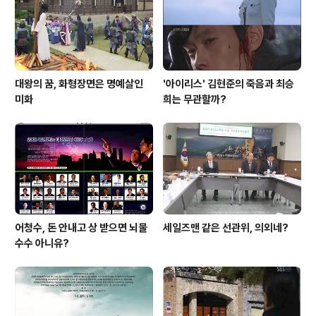
대왕의 꿈, 화형장면은 명예살인
'아이리스' 김현준의 죽음과 최승
미화
희는 무관할까?
어청수, 돈 안내고 상 받으면 뇌물
세일즈맨 같은 선관위, 의외네?
수수 아니유?