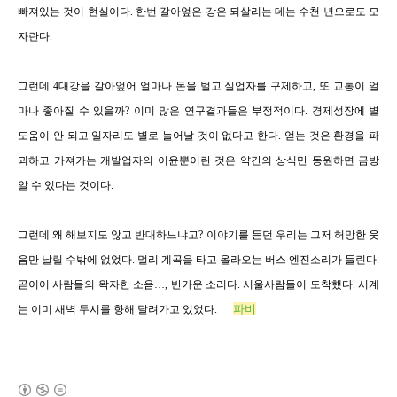
빠져있는 것이 현실이다
.
한번 갈아엎은 강은 되살리는 데는 수천 년으로도 모
자란다
.
그런데
4
대강을 갈아엎어 얼마나 돈을 벌고 실업자를 구제하고, 또 교통이 얼
마나 좋아질 수 있을까?
이미 많은 연구결과들은 부정적이다
.
경제성장에 별
도움이 안 되고 일자리도 별로 늘어날 것이 없다고 한다
.
얻는 것은 환경을 파
괴하고 가져가는 개발업자의 이윤뿐이란 것은 약간의 상식만 동원하면 금방
알 수 있다는 것이다.
그런데 왜 해보지도 않고 반대하느냐고
? 이야기를 듣던 우리는 그저 허망한 웃
음만 날릴 수밖에 없었다. 멀리 계곡을 타고 올라오는 버스 엔진소리가 들린다.
곧이어 사람들의 왁자한 소음…, 반가운 소리다. 서울사람들이 도착했다. 시계
파비
는 이미 새벽 두시를 향해 달려가고 있었다.
(새창열림)