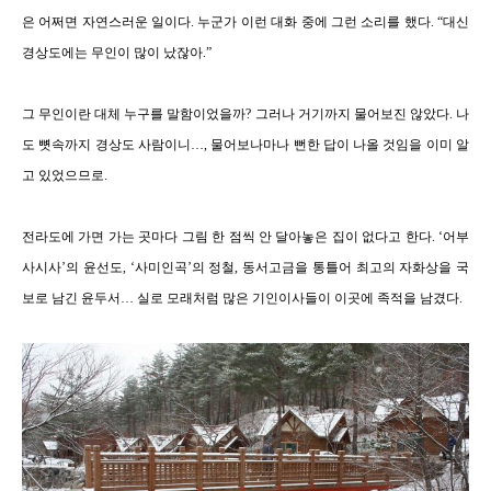
은 어쩌면 자연스러운 일이다
.
누군가 이런 대화 중에 그런 소리를 했다
.
“
대신
경상도에는 무인이 많이 났잖아
.
”
그 무인이란 대체 누구를 말함이었을까
?
그러나 거기까지 물어보진 않았다
. 나
도 뼛속까지 경상도 사람이니…,
물어보나마나 뻔한 답이 나올 것임을 이미 알
고 있었으므로
.
전라도에 가면 가는 곳마다 그림 한 점씩 안 달아놓은 집이 없다고 한다
.
‘
어부
사시사
’
의 윤선도
,
‘
사미인곡
’
의 정철
,
동서고금을 통틀어 최고의 자화상을 국
보로 남긴 윤두서
…
실로 모래처럼 많은 기인이사들이 이곳에 족적을 남겼다
.