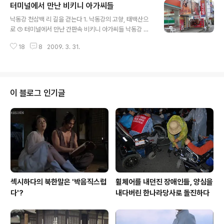
터미널에서 만난 비키니 아가씨들
다. 낙동강의 발원지 태백산으로 가는 것이다. 초석님은 회
글 내용
원이다. 내일은 근무를 해야 하는 날이지만 치과의원 문도
낙동강 천삼백 리 길을 걷는다 1. 낙동강의 고향, 태백산으
닫고 오는 중이라고 했다. 대화를 통해 그가 신정일 선생의
로 ① 터미널에서 만난 간판속 비키니 아가씨들 낙동강 천
열렬한 팬임을 알 수 있었다. 그는 신정일 선생 이야기만 나
삼백 리 도보기행에 참여하기 위해 먼저 구미에 들렀다. 여
오면 입에 침이 마르는 줄 몰랐다. “주말엔 쉬어야지요. 우
18
8
2009. 3. 31.
기서 회원인 초석님을 만나 함께 차를 타고 태백으로 향할
리나라도 대부분 주 5일 근무가 정착되어 가는데, 그래도
것이다. 일찍 서둘러 마산시외버스터미널에서 구미로 가는
토요일 하루 쉬니까..
버스에 몸을 실었다. 버스는 새로 난 중부내륙고속도로를
시원하게 달렸다. 성주IC를 빠져 나와 구미 방향으로 접어
들자 오른편으로 드넓은 모래사장을 적시며 흐르는 강줄기
이 블로그 인기글
가 보인다. 바로 낙동강이다. 감동이 밀려온다. 아, 언제쯤
이면 우리는 이곳에 다다를 수 있을까. 구미종합터미널에
도착하니 아직 두 시간이나 남았다. 먼저 육개장으로 허기
진 창자부터 달랬다. 그러고도 한 시간 반이 남았다. 어떻게
시간을 보내지? 생각하다 터미널..
섹시하다의 북한말은 '박음직스럽
휠체어를 내던진 장애인들, 양심을
다'?
내다버린 한나라당사로 돌진하다