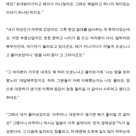
에요
?
초대받아가지고 예의가 아니잖아요
.
그래도 해달라고 하니까 재미있는
이야기 하나만 하지요
.
”
“내
가 작년인가 여주에 갔었어요
.
그쪽 한강 일대를 답사하는 게 목적이었는데
요
.
어떤 부동산업자인 듯한 분하고 나이가 좀 드신 여자분이 서서
,
말하자면
복부인인데
,
여기저기 둘러보고 있더군요
.
제가 지나가다가 어떻게 오셨느냐
고 물어보았더니
‘
땅을 사러 왔다
’
고 그러더군요
.
”
“
그 여자분이 거꾸로 내게도 뭐 하러 오셨느냐고 물어보기에
‘
나는 땅을 보러
왔노라
’
대답해주었지요
.
하하
.
그분들이 어찌 이해했는지는 나도 몰라요
.
앞
으로 대운하가 생기면 이쪽에 땅값이 엄청 올라갈 거 같아서 사두려고 왔다고
하대요
.
”
“
그래서 내가 물어보았지요
.
아주머니
,
대운하가 생기면 뭐가 좋아질 것 같아
요
?
그랬더니 아주머니 하시는 말씀이 아주 걸작이라
.
먼저 경제성장
7%
가 달
성된다네
.
그 다음에 일자리도 창출되고
.
차 때문에 도로에 길도 많이 막히는데