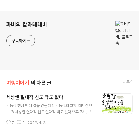
로그 정보
파비의 칼라테레비
구독하기
더보기
여행이야기
의 다른 글
세상엔 절대적 선도 악도 없다
글 내용
낙동강 천삼백 리 길을 걷는다 1. 낙동강의 고향, 태백산으
로 ② 세상엔 절대적 선도 절대적 악도 없다 오후 7시, 구미
종합터미널에도 서서히 어둠이 내리기 시작한다. 초석님으
7
2
2009. 4. 2.
로부터 전화가 왔다. 3분 안에 도착할 테니 터미널 옆 주유
소 앞에 서있으란다. 잠시 후 낙동강 변 도로에 비상등을 깜
박거리며 달려오는 카렌스 승용차가 보인다. 이제 출발이