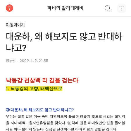
검색하기
파비의 칼라테레비
티스토리
여행이야기
대운하, 왜 해보지도 않고 반대하
냐고?
정부권
2009. 4. 2. 21:55
낙동강 천삼백 리 길을 걷는다
1. 낙동강의 고향, 태백산으로
③
대운하, 왜 해보지도 않고 반대하냐고?
우리는 칠흑 같은 어둠 속에 처연하도록 쓸쓸한 한줄기 빛으로 서있는 철암역
을 지나 태백고원자연휴양림을 찾았다. 몇 차례 길을 헤매었건만 길을 물어볼
사람 하나 보이지 않는다
.
신정일 선생이라면 아마 이렇게 말했을 것이다
.