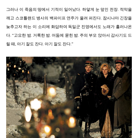
그러나 이 죽음의 땅에서 기적이 일어났다. 하얗게 눈 덮인 전장. 적막을
깨고 스코틀랜드 병사의 백파이프 연주가 울려 퍼진다. 잠시나마 긴장을
늦추고자 하는 이 소리에 화답하여 독일군 진영에서도 노래가 흘러나온
다. “고요한 밤. 거룩한 밤. 어둠에 묻힌 밤. 주의 부모 앉아서 감사기도 드
릴 때, 아기 잘도 잔다. 아기 잘도 잔다.”