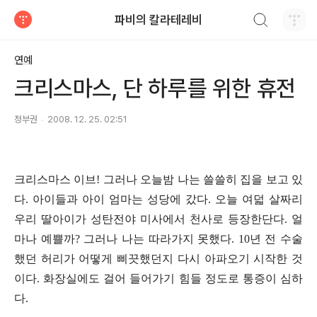
검색하기
파비의 칼라테레비
티스토리
연예
크리스마스, 단 하루를 위한 휴전
정부권
2008. 12. 25. 02:51
크리스마스 이브! 그러나 오늘밤 나는 쓸쓸히 집을 보고 있
다. 아이들과 아이 엄마는 성당에 갔다. 오늘 여덟 살짜리
우리 딸아이가 성탄전야 미사에서 천사로 등장한단다. 얼
마나 예쁠까? 그러나 나는 따라가지 못했다. 10년 전 수술
했던 허리가 어떻게 삐끗했던지 다시 아파오기 시작한 것
이다. 화장실에도 걸어 들어가기 힘들 정도로 통증이 심하
다.