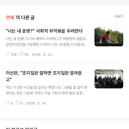
더보기
연예
의 다른 글
"너는 내 운명?" 사회적 부작용을 우려한다
글 내용
너는 내 운명! 드디어 새벽의 시어머니가 백혈병에 걸렸다.
반전에 반전을 거듭해온 드라마 「너는 내 운명」이 마침내
도도한 로하스의 안주인에게 사형선고를 내렸다. 이 드라
198
96
2008. 12. 23.
마를 두고 금세기 최고의 막장드라마라는 혹평이 잇따른
다. 그러나 사실은 그 막장 드라마, 드라마 같지 않은 드라
마의 결말에 사람들의 관심이 집중돼 있다. 마치 특이한 행
이선관, "초지일관 말하면 조지일관 알아듣
동을 하는 사람을 보면 신기해서 더 자주 쳐다보게 되는 것
과 같은 이치라고나 할까? 그래서 사람들은 역설적으로 이
고"
글 내용
막장드라마가 앞으로 또 얼마나 더 기가 막힌 반전(?)을 선
저는 이선관 시인을 잘 알지는 못합니다. 그분을 잘 알지 못
물할 것인지, 기대 섞인 시선을 거두지 못하고 있는 게 아닐
한다는 것은 그분과 가까이 지낼 기회가 제게 별로 없었다
까? 혹시나… 말이다. 장기기증과 입양에 대한 사회적 인
는 말입니다. 제가 세상에 오기도 전에 이미 이선관은 시인
식제고를 기획의도로 한 새로운 가족 드라마? 나는 이 드라
6
5
2008. 12. 14.
으로 활동했습니다. 시인은 우리 마산에서 너무 유명한 인
마를 첫 회부터 지금까지..
물입니다. 아마 마산이 배출한 수많은 예술인들 중에 뽑아
보라고 하면 문신과 이선관을 들 수 있을 것입니다. 그래서
제가 그분을 잘 알지는 못하지만, 또 너무나 잘 아는 분이기
도 합니다. 저는 생전에 시인을 딱 두 번 가까이서 뵌 적이