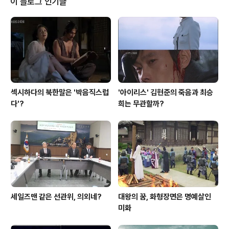
이 블로그 인기글
있습니다. 한 번은 대우백화점 엘리베이터 안에서였고, 또
한 번은 창동 골목의 만초라는 술집에서였습니다. 아내와
함께 엘리베이터를 타고 가다 처음 뵈었을 때, 깜짝 놀랐습
니다. 시인은 지체장애인이었습니다. 잘 걷지도 못하고 잘
말하지도 못했습니다. 이..
섹시하다의 북한말은 '박음직스럽
'아이리스' 김현준의 죽음과 최승
다'?
희는 무관할까?
세일즈맨 같은 선관위, 의외네?
대왕의 꿈, 화형장면은 명예살인
미화