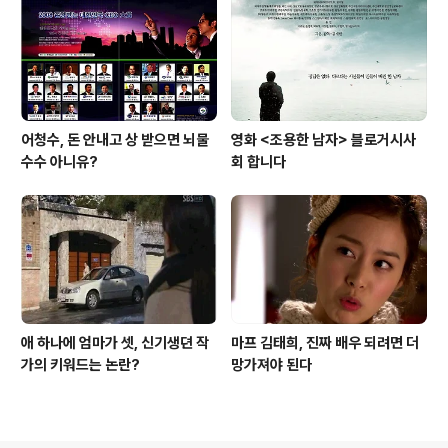
어청수, 돈 안내고 상 받으면 뇌물
영화 <조용한 남자> 블로거시사
수수 아니유?
회 합니다
애 하나에 엄마가 셋, 신기생뎐 작
마프 김태희, 진짜 배우 되려면 더
가의 키워드는 논란?
망가져야 된다