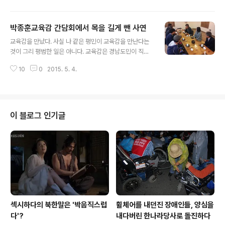
게 잊고 있었다. 물론 기사를 안 쓴다고 해서 특별히 부담
가질 이유는 없다. 블로거란 존재가 어디 고용돼 있어서 월
박종훈교육감 간담회에서 목을 길게 뺀 사연
급을 받는 것도 아니고, 간담회 주체로부터 무슨 보상을 받
글 내용
는 것도 아니니까. 그리고 아마 아래와 같은 생각도 있었던
교육감을 만났다. 사실 나 같은 평민이 교육감을 만난다는
듯하다. ‘삼성 노동자들이? 아니 삼성 근로자들이 노조를
것이 그리 평범한 일은 아니다. 교육감은 경남도민이 직접
만들었다고? 그동안 배부르다고 자기들끼리 잘 살더니만
선거로 선출한 기관장이니 도지사와 같은 급이다. 그러므
이제 어려워지니까 노조를 만들고 주변에 도움을 요청한
10
0
2015. 5. 4.
로 그를 만난다는 것은 아주 영광스러운 일이라고 할 수 있
다? 너무 이기주의 아냐?’ 그래서 잊고 있었던 것인지도 모
겠다. 그래서 ‘교육감과의 블로거 간담회’에 초대됐을 때 약
르겠다. 그러나 막상 삼성테크윈 ..
간 으쓱하는 기분이 없었던 것도 아니다. 물론 블로거 간담
회에 초대된 것이 특별히 잘났거나 다른 인연이 있거나 해
서 그런 것은 아니고, 어디까지나 내가 간담회의 주체인 의
이 블로그 인기글
회원이기 때문이지만. 간담회는 7시부터지만 나는 예의를
차려 30분 일찍 도착해 미리 자리를 잡고 앉았다. 그리고
교육감을 만나면 무엇을 묻는 게 좋을지 머릿속으로 따져
보았다. 박종훈 교육감은 직선제가 실시된 이래 첫 진보교
육감이라는 평가를 받는 만큼 호의..
섹시하다의 북한말은 '박음직스럽
휠체어를 내던진 장애인들, 양심을
다'?
내다버린 한나라당사로 돌진하다