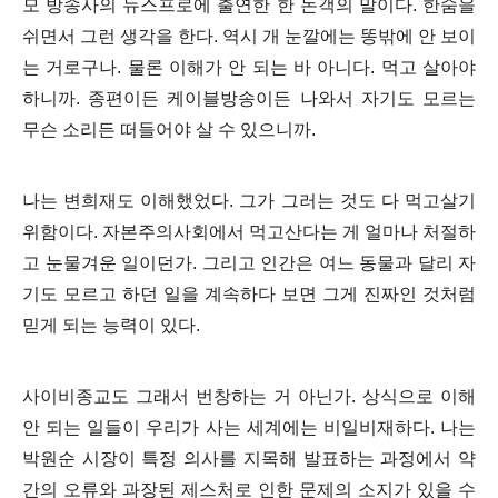
모 방송사의 뉴스프로에 출연한 한 논객의 말이다
.
한숨을
쉬면서 그런 생각을 한다
.
역시 개 눈깔에는 똥밖에 안 보이
는 거로구나
.
물론 이해가 안 되는 바 아니다
.
먹고 살아야
하니까
.
종편이든 케이블방송이든 나와서 자기도 모르는
무슨 소리든 떠들어야 살 수 있으니까
.
나는 변희재도 이해했었다
.
그가 그러는 것도 다 먹고살기
위함이다
.
자본주의사회에서 먹고산다는 게 얼마나 처절하
고 눈물겨운 일이던가
.
그리고 인간은 여느 동물과 달리 자
기도 모르고 하던 일을 계속하다 보면 그게 진짜인 것처럼
믿게 되는 능력이 있다
.
사이비종교도 그래서 번창하는 거 아닌가
.
상식으로 이해
안 되는 일들이 우리가 사는 세계에는 비일비재하다
.
나는
박원순 시장이 특정 의사를 지목해 발표하는 과정에서 약
간의 오류와 과장된 제스처로 인한 문제의 소지가 있을 수