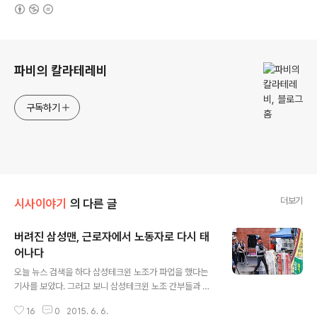
(새창열림)
로그 정보
파비의 칼라테레비
구독하기
더보기
시사이야기
의 다른 글
버려진 삼성맨, 근로자에서 노동자로 다시 태
어나다
글 내용
오늘 뉴스 검색을 하다 삼성테크윈 노조가 파업을 했다는
기사를 보았다. 그러고 보니 삼성테크윈 노조 간부들과 간
담회를 가졌던 게 벌써 20여일이 흘렀다. 본래 간담회를
16
0
2015. 6. 6.
할 때는 블로그 기사를 쓰기로 하고 참석하는 것인데, 까맣