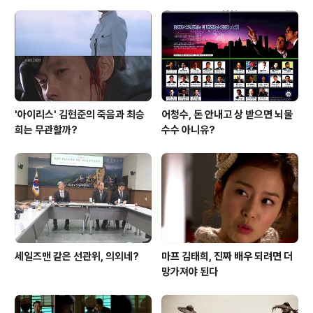
'아이리스' 김현준의 죽음과 최승
어청수, 돈 안내고 상 받으면 뇌물
희는 무관할까?
수수 아니유?
세일즈맨 같은 선관위, 의외네?
마프 김태희, 진짜 배우 되려면 더
망가져야 된다