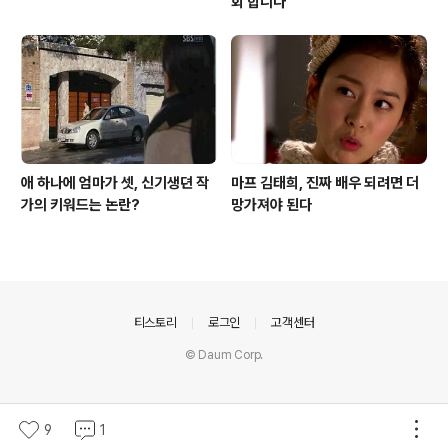
회 합니다
애 하나에 엄마가 셋, 신기생뎐 작
마프 김태희, 진짜 배우 되려면 더
가의 키워드는 논란?
망가져야 된다
의안내
티스토리
로그인
고객센터
© Daum Corp.
9
1