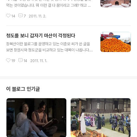
먹는 것이었습니다. 뭐 이런 걸 다 꿈이라고 그래? 하고 핀
잔을 주실 분도 계시겠습니다만, 그래도 제 어릴 적 꿈은 맛
14
7
2011. 11. 2.
있는 걸 마음껏 먹는 게 대부분이었습니다. 흔히들 꿈 하면
검판사가 된다거나 박사가 된다거나 의사가 되는 걸 말하
겠지요. 훌륭한 버스 기사가 되겠다거나 농부가 되겠다거
청도를 보니 갑자기 마산이 걱정된다
나 어부가 되는 것은 꿈이 아니지요. 그건 절망이며 인생의
글 내용
포기에 해당하는 것이니까. 그러나 아무튼 제 꿈은 이도저
장복산이란 블로그를 운영하고 있는 이춘모 씨가 쓴 글을
도 아니고 그저 맛있는 걸 실컷 먹는 것이었습니다. 심지어
보면 창원시와 청도군을 비교하고 있는 대목이 나옵니다.
어느 정도였느냐 하면, 하루는 꿈을 꾸는데 우리 집이 대궐
결론만 말씀드리면 이렇습니다. 청도군은 지자체가 직접
처럼 변해있는 것입니다. 아버지와 어머니가 행복한 모습
19
14
2011. 11. 1.
나서서 청도 감을 홍보하는데 앞장서고 있는 반면 창원시
으로 하얀 비치의자에 누워 계시고 형들이 그 옆에서 신나
는 관심도 없다는 것입니다. 여기에 대해선 블로거 실비단
게 웃고 있습니다. 그리고..
안개도 같은 의견이었습니다. 그래서 그런지 저도 창원에
정착해서 산지가 벌써 30년이 지났건만 창원이 감 주산지
란 생각을 해본 적이 없습니다. 어쩌다 차를 타고 창원 동면
이 블로그 인기글
을 지날 때 주위에 펼쳐진 누런 감밭을 보면서도 저게 창원
단감이거니 하고 생각해본 적은 한 번도 없습니다. 동면과
연접한 진영이 단감으로 유명하다보니 저것도 진영담감이
려니 이렇게 생각하고 말았던 모양입니다. 사실 진영과 동
면은 경계도 모호할 정도로 붙어있으니 그리 생각..