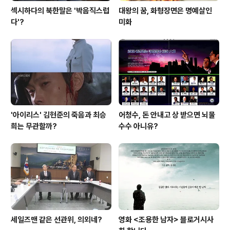
섹시하다의 북한말은 '박음직스럽
대왕의 꿈, 화형장면은 명예살인
다'?
미화
'아이리스' 김현준의 죽음과 최승
어청수, 돈 안내고 상 받으면 뇌물
희는 무관할까?
수수 아니유?
세일즈맨 같은 선관위, 의외네?
영화 <조용한 남자> 블로거시사