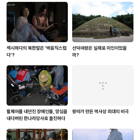
을 꿇고 말았으니 바야흐로 사극의 시대가 틀림없습니다.
그런데 특이할 만한 점이 있습니다. 의 초반을 장식하고 있
는 것은 다름 아닌 검계(劍契)라는 조직입니다. 검계, 대체
이 검계란 무엇일..
섹시하다의 북한말은 '박음직스럽
선덕여왕은 실제로 미인이었을
다'?
까?
휠체어를 내던진 장애인들, 양심을
왕따가 만든 역사상 최대의 비극
내다버린 한나라당사로 돌진하다