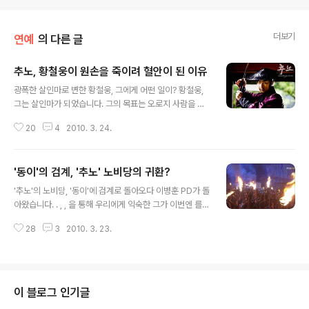
더보기
연예
의 다른 글
추노, 황철웅이 원손을 죽이려 혈안이 된 이유
글 내용
광폭한 살인마로 변한 황철웅, 그에게 어떤 일이? 황철웅,
그는 살인마가 되었습니다. 그의 목표는 오로지 사람을 죽
이는 것밖에는 없는 것처럼 보입니다. 그에게 원손 석견을
20
4
2010. 3. 24.
죽이도록 지시한 좌상 이경식마저도 이젠 그가 부담스럽습
니다. 원손을 더 이상 죽일 필요가 없다고 했는데도 황철웅
은 이경식의 말에 코웃음을 치며 반드시 석견을 죽이고야
'동이'의 검계, '추노' 노비당의 귀환?
말겠다고 길길이 날뜁니다. 출세를 선택한 황철웅이 장인
글 내용
의 말도 듣지 않는다? 이경식은 조선비를 설득해 변절시키
'추노'의 노비당, '동이'에 검계로 돌아오다 이병훈 PD가 돌
는데 성공했습니다. 관복을 입은 조선비는 혁명 동지들의
아왔습니다. . , , 을 통해 우리에게 익숙한 그가 이번엔 를
명단을 이경식에게 빠짐없이 넘겼지요. 거기엔 수원에 사
들고 돌아온 것입니다. 파격적일 만큼 화려한 영상에 더한
는 이재준이 있습니다. 그가 아마도 혁명세력의 수장급쯤
28
3
2010. 3. 23.
출연진들의 뛰어난 연기력은 의 대박을 미리 예감해도 절
되는 모양입니다. 그의 벼슬이 무언지 또는 무엇이었는지
대 틀리지 않을 것이란 확신이 들도록 만들어주었습니다.
는 몰라도 곽한섬이 대감이라고 하는 걸로 봐서 ..
사극 전성시대가 도래하다 , 에 이은 , 실로 사극의 시대가
도래 한 것이 아닌가 생각이 들 정도로 사극의 활약이 대단
합니다. 엄청난 제작비와 화려한 캐스팅(나로서는 이해할
이 블로그 인기글
수 없는 캐스팅이지만)으로 유명세를 탔던 조차 앞에 무릎