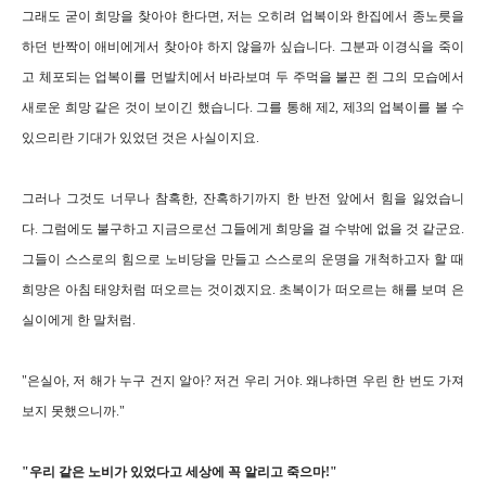
그래도 굳이 희망을 찾아야 한다면, 저는 오히려 업복이와 한집에서 종노릇을
하던 반짝이 애비에게서 찾아야 하지 않을까 싶습니다. 그분과 이경식을 죽이
고 체포되는 업복이를 먼발치에서 바라보며 두 주먹을 불끈 쥔 그의 모습에서
새로운 희망 같은 것이 보이긴 했습니다. 그를 통해 제2, 제3의 업복이를 볼 수
있으리란 기대가 있었던 것은 사실이지요.
그러나 그것도 너무나 참혹한, 잔혹하기까지 한 반전 앞에서 힘을 잃었습니
다. 그럼에도 불구하고 지금으로선 그들에게 희망을 걸 수밖에 없을 것 같군요.
그들이 스스로의 힘으로 노비당을 만들고 스스로의 운명을 개척하고자 할 때
희망은 아침 태양처럼 떠오르는 것이겠지요. 초복이가 떠오르는 해를 보며 은
실이에게 한 말처럼.
"은실아, 저 해가 누구 건지 알아? 저건 우리 거야. 왜냐하면 우린 한 번도 가져
보지 못했으니까."
"우리 같은 노비가 있었다고 세상에 꼭 알리고 죽으마!"