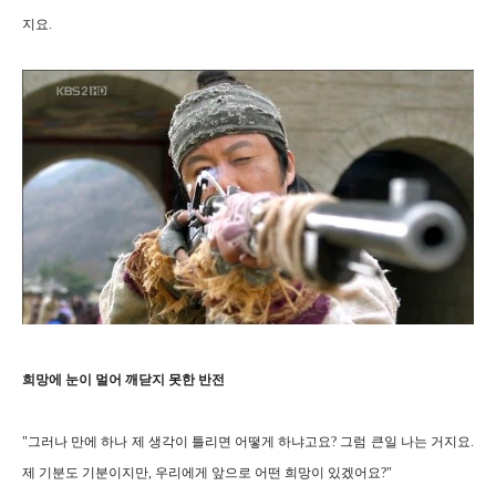
지요.
희망에 눈이 멀어 깨닫지 못한 반전
"그러나 만에 하나 제 생각이 틀리면 어떻게 하냐고요? 그럼 큰일 나는 거지요.
제 기분도 기분이지만, 우리에게 앞으로 어떤 희망이 있겠어요?"