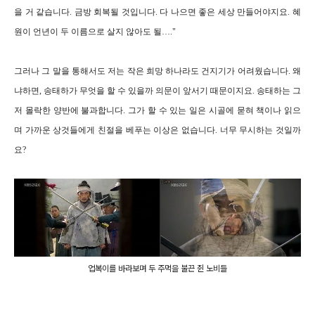
을 거 같습니다. 금방 회복될 것입니다. 다 나으면 좋은 세상 만들어야지요. 혜
원이 언년이 두 이름으로 살지 않아도 될…."
그러나 그 말을 통해서도 저는 작은 희망 하나라도 건지기가 어려웠습니다. 왜
냐하면, 송태하가 무엇을 할 수 있을까 의문이 앞서기 때문이지요. 송태하는 그
저 몰락한 양반에 불과합니다. 그가 할 수 있는 일은 시골에 묻혀 책이나 읽으
며 가까운 상것들에게 친절을 베푸는 이상은 없습니다. 너무 무시하는 것일까
요?
업복이를 바라보며 두 주먹을 불끈 쥔 노비들