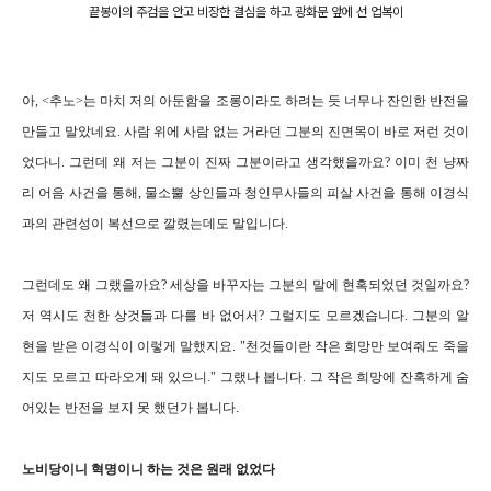
끝봉이의 주검을 안고 비장한 결심을 하고 광화문 앞에 선 업복이
아, <추노>는 마치 저의 아둔함을 조롱이라도 하려는 듯 너무나 잔인한 반전을
만들고 말았네요. 사람 위에 사람 없는 거라던 그분의 진면목이 바로 저런 것이
었다니. 그런데 왜 저는 그분이 진짜 그분이라고 생각했을까요? 이미 천 냥짜
리 어음 사건을 통해, 물소뿔 상인들과 청인무사들의 피살 사건을 통해 이경식
과의 관련성이 복선으로 깔렸는데도 말입니다.
그런데도 왜 그랬을까요? 세상을 바꾸자는 그분의 말에 현혹되었던 것일까요?
저 역시도 천한 상것들과 다를 바 없어서? 그럴지도 모르겠습니다. 그분의 알
현을 받은 이경식이 이렇게 말했지요. "천것들이란 작은 희망만 보여줘도 죽을
지도 모르고 따라오게 돼 있으니." 그랬나 봅니다. 그 작은 희망에 잔혹하게 숨
어있는 반전을 보지 못 했던가 봅니다.
노비당이니 혁명이니 하는 것은 원래 없었다