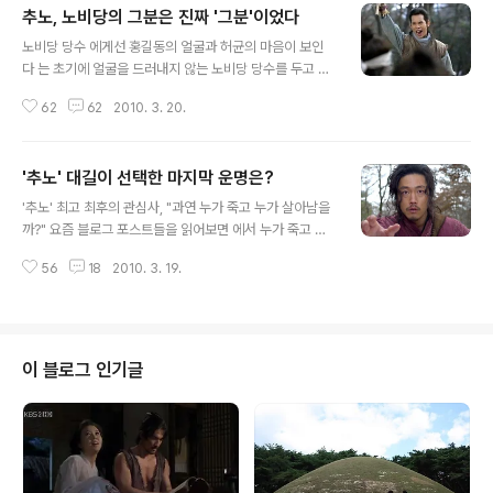
추노, 노비당의 그분은 진짜 '그분'이었다
글 내용
노비당 당수 에게선 홍길동의 얼굴과 허균의 마음이 보인
다 는 초기에 얼굴을 드러내지 않는 노비당 당수를 두고 말
들이 많았습니다. 소위 이라 불리는 그분의 실체가 무엇일
62
62
2010. 3. 20.
까 모두들 궁금했었지요. 물론 업복이도 그분이 누굴까 무
척 궁금했습니다. 노비당 패거리 중 어른인 개놈이의 말에
의하면 그분은 "우리 같은 상것들을 묶어주는 역할을 하는
'추노' 대길이 선택한 마지막 운명은?
분"이라고 했습니다. 그리고 어느 날 홀연히 그분이 나타났
글 내용
습니다. 업복이 등이 양반 암살임무를 수행하다 위기에 처
'추노' 최고 최후의 관심사, "과연 누가 죽고 누가 살아남을
하자 바람처럼 나타나 그들을 구한 것입니다. 그분의 무예
까?" 요즘 블로그 포스트들을 읽어보면 에서 누가 죽고 누
는 보통이 아니었습니다. 모두들 벌어진 입을 다물지 못하
가 살 것인지에 대해 관심이 매우 높은 것 같습니다. 그러고
고 그분의 얼굴을 보았는데 이제 갓 약관의 청년입니다. 이
56
18
2010. 3. 19.
보면 도 곧 끝날 때가 되었다는 뜻이로군요. 아쉬운 일입니
렇게 젊은 분이었다니. 무성한 그분에 대한 소문들 놀란 것
다. 저 같은 TV 연속극 광에게는 좋은 낙 하나가 없어지는
은 업복이 등만이 아니었습니다. 열혈 ..
셈이지요. 그러나 어쨌든 시작이 있으면 끝이 있는 법. 과연
누가 죽고 누가 살아남을까요? 우선 주인공들 중 황철웅에
대해 말하자면 그는 틀림없이 죽을 것입니다. 그에게 어떤
이 블로그 인기글
숨겨진 연유가 있고 피치 못할 사정이 있든지 간에 그가 악
인인 것만은 분명합니다. 그는 완벽한 살인귀로 변모했습
니다. 만약 그런 살인행위를 특수한 사정이 있어 용서한다
는 것은 있을 수 없는 일입니다. 그것은 마치 김길태가 피치
못할 사정으로..