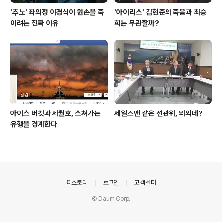
'추노' 좌의정 이경식이 원손을 죽
'아이리스' 김현준의 죽음과 최승
이려는 진짜 이유
희는 무관할까?
아이스 버킷과 세월호, 스쳐가는
세일즈맨 같은 선관위, 의외네?
유행을 경계한다
의안내
티스토리
로그인
고객센터
© Daum Corp.