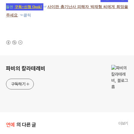
☞
사이판 총기난사 피해자 박재형 씨에게 희망을
들면
구독+신청 Qook!
주세요
. ☜클릭
(새창열림)
로그 정보
파비의 칼라테레비
구독하기
더보기
연예
의 다른 글