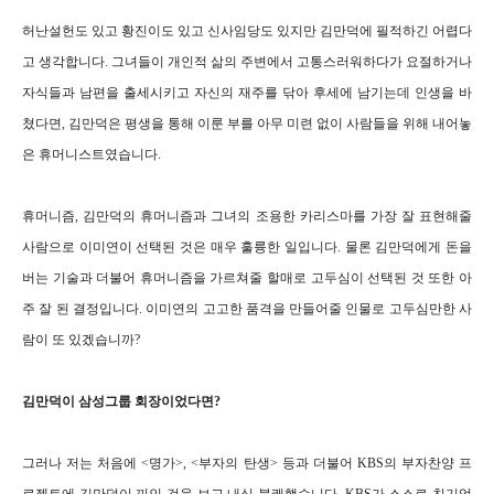
허난설헌도 있고 황진이도 있고 신사임당도 있지만 김만덕에 필적하긴 어렵다
고 생각합니다. 그녀들이 개인적 삶의 주변에서 고통스러워하다가 요절하거나
자식들과 남편을 출세시키고 자신의 재주를 닦아 후세에 남기는데 인생을 바
쳤다면, 김만덕은 평생을 통해 이룬 부를 아무 미련 없이 사람들을 위해 내어놓
은 휴머니스트였습니다.
휴머니즘, 김만덕의 휴머니즘과 그녀의 조용한 카리스마를 가장 잘 표현해줄
사람으로 이미연이 선택된 것은 매우 훌륭한 일입니다. 물론 김만덕에게 돈을
버는 기술과 더불어 휴머니즘을 가르쳐줄 할매로 고두심이 선택된 것 또한 아
주 잘 된 결정입니다. 이미연의 고고한 품격을 만들어줄 인물로 고두심만한 사
람이 또 있겠습니까?
김만덕이 삼성그룹 회장이었다면?
그러나 저는 처음에 <명가>, <부자의 탄생> 등과 더불어 KBS의 부자찬양 프