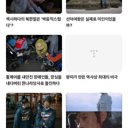
섹시하다의 북한말은 '박음직스럽
선덕여왕은 실제로 미인이었을
다'?
까?
휠체어를 내던진 장애인들, 양심을
왕따가 만든 역사상 최대의 비극
내다버린 한나라당사로 돌진하다