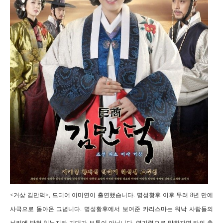
<거상 김만덕>, 드디어 이미연이 출연했습니다. 명성황후 이후 무려 8년 만에
사극으로 돌아온 그녑니다. 명성황후에서 보여준 카리스마는 워낙 사람들의