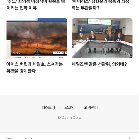
'추노' 좌의정 이경식이 원손을 죽
'아이리스' 김현준의 죽음과 최승
이려는 진짜 이유
희는 무관할까?
아이스 버킷과 세월호, 스쳐가는
세일즈맨 같은 선관위, 의외네?
유행을 경계한다
의안내
티스토리
로그인
고객센터
© Daum Corp.