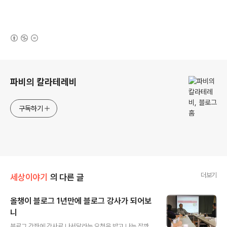
(새창열림)
로그 정보
파비의 칼라테레비
구독하기
더보기
세상이야기
의 다른 글
올챙이 블로그 1년만에 블로그 강사가 되어보
니
글 내용
블로그 강좌에 강사로 나서달라는 요청을 받고 나는 잠깐