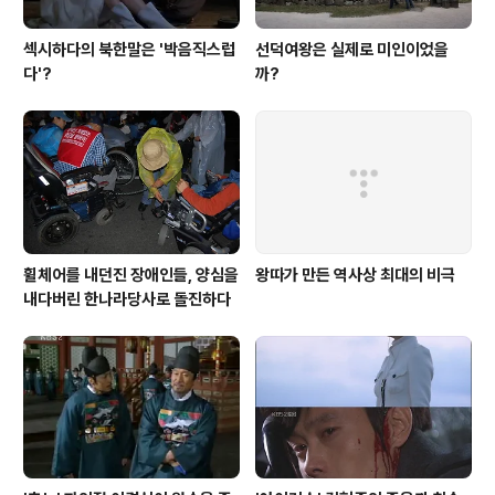
섹시하다의 북한말은 '박음직스럽
선덕여왕은 실제로 미인이었을
다'?
까?
휠체어를 내던진 장애인들, 양심을
왕따가 만든 역사상 최대의 비극
내다버린 한나라당사로 돌진하다