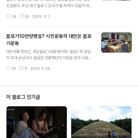
망설였다. 우선 내가 블로그 강사가 될 자격이 있을까 하는
이유 때문이었지만, 무엇보다 두려움이 앞섰기 때문이다.
34
20
2009. 11. 1.
늘 교육만 받던 처지에서 거꾸로 교육을 한다는 것은 보통
어려운 일이 아닐 것이다. 내가 남들 앞에서 말이나 제대로
할 수 있을까? 제일 문제는 그것이었다. 올챙이 블로거, 블
블로거10만양병설? 시민운동의 대안은 블로
로그 강좌에 강사로 나서다 그러나 수락하기로 했다. 우선
재미있을 것 같다는 생각이 들었다. 게다가 나에게 블로그
거운동
글 내용
를 전도한 김주완 기자의 부탁이니 거절할 수도 없는 노릇
여수넷통 한창진, 경남블로그공동체(약칭 '블공') 첫 모임
이었다. 그리고 강의를 하기로 한 또 하나의 이유가 있다면
의 초대 손님이다. 블공은 언론재단의 지원을 받아 시범적
내가 하게 될 강좌의 내용이 교육이라기보다는 사례발표에
으로 운영되고 있는 경남지역 블로거들의 연구모임이다.
가까운 것이었기 때문에 크게 부담은 없을 것이란 생각이
29
11
2009. 9. 29.
블로거스경남의 회원 블로거들을 중심으로 몇 차례 시범
들었기 때문이다. 그리고 나 ..
운영한 후에 본격적으로 확대하겠다는 포부를 갖고 있는
조직이다. 블공의 첫 번째 초대 손님으로 여수넷통의 한창
진 대표를 모신 것은 나름대로 뜻이 있는 것이었다. 한창진
대표는 지금 여수에서 시민네트워크 구축에 땀을 쏟고 있
이 블로그 인기글
는 사람이다. 그의 야심찬 계획은 ‘블로거 10만 양병설’이
란 말로 대변된다. 블로거 10만 양병설? 율곡선생의 10만
양병설까지 인용한 이 거창한 계획이란 대체 무엇일까? 한
창진 대표는 원래 교사였고 지금도 교사다. 내가 그에 대해
서 아는 것이라곤 얼마 전에 김주완 기자..