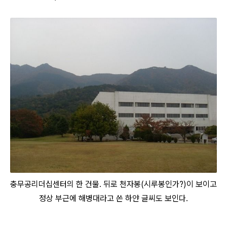
충무공리더십센터의 한 건물. 뒤로 천자봉(시루봉인가?)이 보이고
정상 부근에 해병대라고 쓴 하얀 글씨도 보인다.