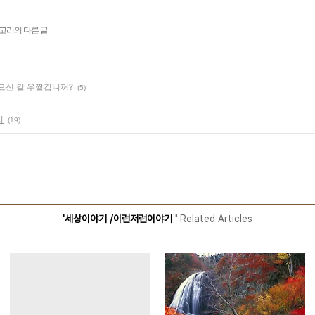
테고리의 다른 글
으신 걸 우짤깁니꺼?
(5)
지
(19)
'세상이야기 /이런저런이야기 '
Related Articles