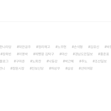
한나라당
덕만공주
정리해고
노무현
손석형
김유신
박
장희빈
이명박
제빵왕 김탁구
마산
경남도민일보
홍준표
블로그
구마준
노회찬
낙동강
박근혜
추노
조선일보
언니
창원시장
진보신당
허성무
삼성
선덕여왕