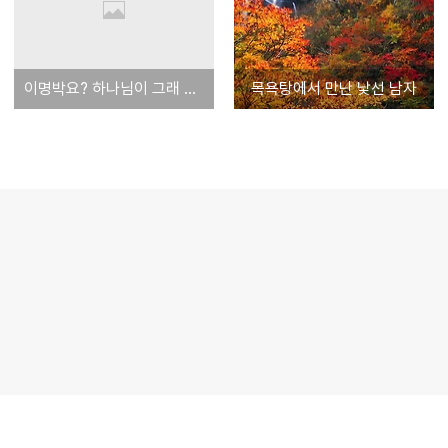
이명박요? 하나님이 그래 지어놓으신 걸 우짤깁니꺼?
목욕탕에서 만난 낯선 남자