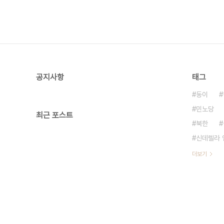
공지사항
태그
동이
민노당
최근 포스트
북한
신데렐라 
더보기