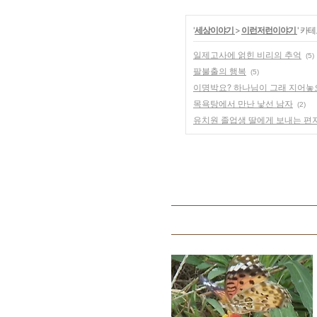
'
세상이야기
>
이런저런이야기
' 카
일제고사에 얽힌 비리의 추억
(5)
팔불출의 행복
(5)
이명박요? 하나님이 그래 지어놓
목욕탕에서 만난 낯선 남자
(2)
유치원 졸업생 딸에게 보내는 편