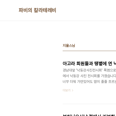
본문 바로가기
파비의 칼라테레비
지율스님
아고라 회원들과 땡볕에 연
경남대앞 '낙동강사진전시회' 폭염으로 일
에서 낙동강 사진 전시회를 가졌습니다
너무 더워 가만있어도 땀이 줄줄 흐르
았습니다. 이날 전시회는 아고라 회원
더보기
이 임무였는데(또는 그렇게 생각했는데)
분이 애써주셨지만 이름은 제가 모르겠
생각나는데 다른 분들은 이름이 별로 특