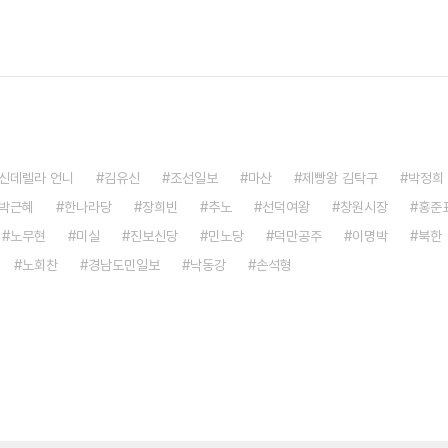
신데렐라 언니
김유신
조선일보
마산
제빵왕 김탁구
박정희
박근혜
한나라당
장희빈
추노
선덕여왕
창원시장
홍준
노무현
미실
진보신당
민노당
덕만공주
이명박
북한
노회찬
경남도민일보
낙동강
손석형