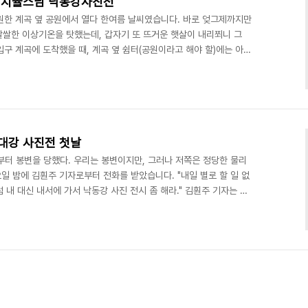
 지율스님 낙동강사진전
원한 계곡 옆 공원에서 열다 한여름 날씨였습니다. 바로 엊그제까지만
 쌀쌀한 이상기온을 탓했는데, 갑자기 또 뜨거운 햇살이 내리쬐니 그
구 계곡에 도착했을 때, 계곡 옆 쉼터(공원이라고 해야 할)에는 아이
 아이들에겐 이 뜨거운 날씨가 마냥 행복한 모양입니다. "낙동강 사진
흥사(진해 웅동) 주차장에 지율스님이 찍은 낙동강 사진을 전시하는
정되어 성흥사까지 올라가지는 못하고 절 못 미쳐 계곡 옆 공원에 사
 날이라 신도들이 많이 올 걸로 예상하고 계획을 세..
대강 사진전 첫날
부터 봉변을 당했다. 우리는 봉변이지만, 그러나 저쪽은 정당한 물리
요일 밤에 김훤주 기자로부터 전화를 받았습니다. "내일 별로 할 일 없
그럼 내 대신 내서에 가서 낙동강 사진 전시 좀 해라." 김훤주 기자는 부
지도 말하지도 못하고 침대에 누워만 있습니다. 마침 토요일에 간병인
낙동강 사진전은 지난 목요일인지 수요일인지 급조된 모임(물론 김훤주
 금년 말까지 지속적으로 매주 2회 이상 하기로 한 행사입니다. 모임
 있고, 경남아고라에서 너덧 명, 경남블..