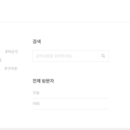
검색
허성무
표
구마준
전체 방문자
오늘
어제