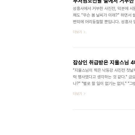
부처님오신날 절에서 거부한
성흥사에서 거부한 사진전, 덕분에 시
해도 "무슨 봄 날씨가 이래?" 하면서
변덕에 어리둥절할 뿐입니다. 성흥사 입
들이 물장구를 치며 놀고 있었습니다.
더보기
전, 허락받고 합시다" 원래 계획은 성
것이었다고 합니다. 그러나 계획이 수
진을 전시하게 되었습니다. 부처님 오신
잡상인 취급받은 지율스님 4
"지율스님이 찍은 낙동강 사진전 첫날
력 행사였다고 생각하는 것 같다." 금
나?" "별로 할 일이 없기는 없지." "
인이 많이 아픕니다. 몇 년째 움직이
더보기
이 휴가를 빼고 늦게 오나 봅니다. 
기자는 오랫동안 준비한 것이지만)에서
의 구성은 경남도민일보 기자가 두어 명