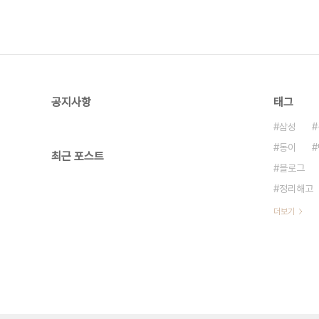
공지사항
태그
삼성
동이
최근 포스트
블로그
정리해고
더보기