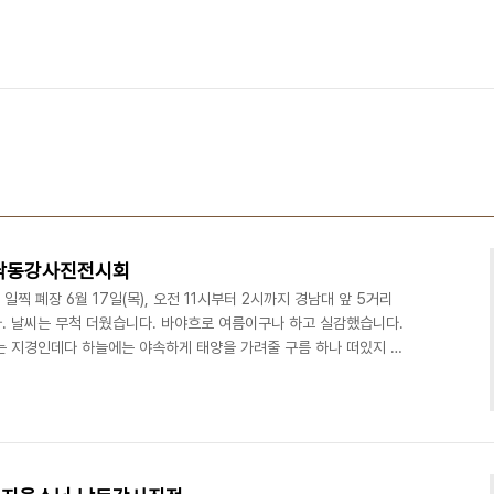
 낙동강사진전시회
찍 폐장 6월 17일(목), 오전 11시부터 2시까지 경남대 앞 5거리
. 날씨는 무척 더웠습니다. 바야흐로 여름이구나 하고 실감했습니다.
는 지경인데다 하늘에는 야속하게 태양을 가려줄 구름 하나 떠있지 않
들이 주관해서 했습니다. 저는 그저 차량으로 사진만 날라다 주는 것
, 막상 끝날 때까지 땡볕에 함께 서있어야 했습니다. 아고라 회원 세
습니다. 듣기는 들었는데 머리가 나빠 까먹었습니다. 착한마녀님은
색이 없어서 그런지 기억에 남아있지 않습니다. 착한..