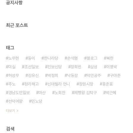
공지사항
싶었던 시청자들에게 유신은 너무 미적거렸다. 우유
부단했다. 천명과 덕만이 처한 상황이 그저 결단과 투
지만으로 해결될 수 있는 상황이 아니란 건 모두..
최근 포스트
태그
노무현
동이
한나라당
손석형
블로그
북한
미실
조선일보
진보신당
장희빈
삼성
이명박
허성무
김유신
박정희
낙동강
덕만공주
구마준
추노
정리해고
신데렐라 언니
창원시장
홍준표
경남도민일보
마산
노회찬
제빵왕 김탁구
박근혜
선덕여왕
민노당
더보기
검색