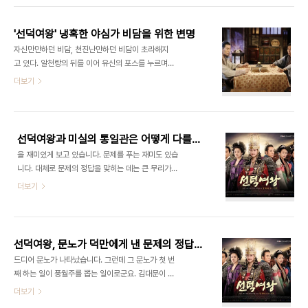
않는 것이 불문율이다. 그러니 우리가 비담에 대해 아
했지만, 그래도 이런 식으로 가리라곤 상상할 수 없는
는 것은 선덕여왕 16년(서기 647년)에 반란을 일..
일이었다. 문노는 왜 염종 같은 인물을 수하에 두고
'선덕여왕' 냉혹한 야심가 비담을 위한 변명
중요한 임무를 맡겼을까? 문노의 수하에 염종을 두었
자신만만하던 비담, 천진난만하던 비담이 초라해지
다는 자체가 실은 이해할 수 없는 일이었다. 게다가
고 있다. 알천랑의 뒤를 이어 유신의 포스를 누르며
그 염종이 삼한지세를 작성하는데 가장 큰 역할을 맡
인기를 구가하던 비담이 천 길 낭떠러지로 추락하고
더보기
았다는 것은 문노의 능력을 의심케 하기에 충분한 오
있다. 야심을 드러낸 비담의 야비한 행보가 유신의 진
류였다. 물론 우리가 염종이란 인물의 결말을 미리 알
심 앞에 한없이 작아 보인다. 왜 그럴까? 자기 출생의
고 있기에 이런 생각도 가능한 것이긴 하지만, 어쨌든
비밀을 몰랐을 때 비담은 당당했다. 그는 누구에게도
이것은 문노의 명백한 실수다. 그러고 보면 ..
허리를 숙일 필요도 없었고 그러지도 않았다. 그러나
선덕여왕과 미실의 통일관은 어떻게 다를까?
불행히도 비담은 자기가 누구인지 알아버렸다. 유신
을 재미있게 보고 있습니다. 문제를 푸는 재미도 있습
의 진심 앞에 한없이 초라해지는 비담의 야심 비담은
니다. 대체로 문제의 정답을 맞히는 데는 큰 무리가
자기 부모가 누구인지 모른 채 문노에 의해 키워졌다.
없습니다. 이미 드라마에서 여러 장치들을 통해 어느
더보기
비담은 문노를 아버지처럼 생각하고 싶었을 것이나,
정도 신경을 쓰면 알 수 있도록 해놓았기 때문입니다.
문노는 그런 비담에게 틈을 주지 않았다. 문노는 철저
심지어 드라마에서 힌트를 주기도 합니다. 너무 어려
하게 스승과 제자로 관계를 한정지었다. 그런 문노에
운 질문은 오히려 관심을 떨어뜨릴 수 있다는 드라마
게 비담은 잘 보이고 싶었을 것이다. 천애고아인..
제작진의 고도의 계산이 깔린 전술이란 생각이 듭니
선덕여왕, 문노가 덕만에게 낸 문제의 정답은?
다. 시중에 많이 나온 들도 답을 맞히는데 한 몫을 합
드디어 문노가 나타났습니다. 그런데 그 문노가 첫 번
니다. 를 읽어본 독자라면 더 쉽습니다. 구체적인 예
째 하는 일이 풍월주를 뽑는 일이로군요. 김대문이 쓴
가 이번에 문노가 낸 문제입니다. 첫 번째 문제는 너
화랑세기를 옮겨 썼다고 주장되는 에 의하면, 풍월주
더보기
무 어려워서 아마 맞춘 사람은 아무도 없었을 것입니
는 김대문 가문에 세습되는 화랑 최고의 지위였습니
다. 그럴 시간도 없었고요. 닌자 임무를 열심히 수행