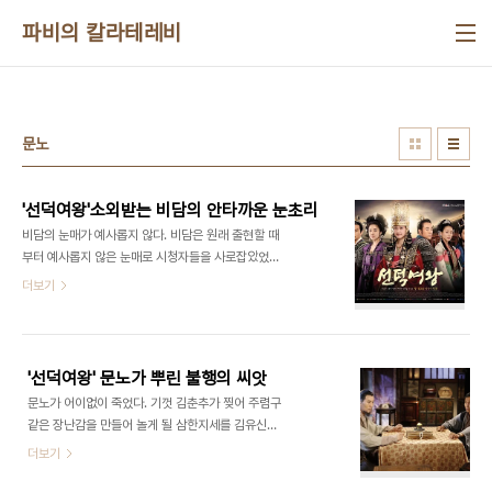
본문 바로가기
파비의 칼라테레비
문노
'선덕여왕'소외받는 비담의 안타까운 눈초리
비담의 눈매가 예사롭지 않다. 비담은 원래 출현할 때
부터 예사롭지 않은 눈매로 시청자들을 사로잡았었
다. 격식에 얽매이지 않는 말투와 자유분방한 태도,
더보기
새털처럼 몸을 날리는 경공술과 검법은 드라마에 활
기를 불어넣었다. 그러나 누가 뭐라 해도 비담의 트레
이드 마크는 눈으로 하는 연기였다. 비담, 너무나 잘
알면서 동시에 아무것도 모르는 존재 우리는 비담에
'선덕여왕' 문노가 뿌린 불행의 씨앗
대해 너무나 잘 알고 있으면서 동시에 아는 것이 하나
문노가 어이없이 죽었다. 기껏 김춘추가 찢어 주렴구
도 없다. 비담은 단지 선덕여왕 말년에 반란을 일으켰
같은 장난감을 만들어 놀게 될 삼한지세를 김유신에
다가 김유신에게 패해 참형에 처해졌다는 기록으로
게 전달하기 위해 길을 가다 독침에 맞아 죽었다. 절
더보기
만 우리에게 존재를 알리고 있을 뿐이다. 고금을 불문
세의 무공을 지닌 그가 이리도 허망하게 죽는다는 건
하고 역적은 그 이름을 입에 올리는 것조차 허용되지
상상도 못할 일이었다. 문노는 곧 죽게 될 것이 자명