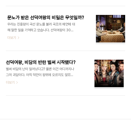
다. 김대문의 가문처럼 5대에 걸쳐 풍월주를 세습하
하며 미실의 총애를 받는 보종이 아니고선 어려운 문
진 못했다고 하더라도 2대에 걸쳐 풍월주를 지낸 경
제였습니다. 두 번째 비재의 정답은 화랑세기..
우도 많습니다. 그러고 보면 화랑이란 선발되는 것이
문노가 받은 선덕여왕의 비밀은 무엇일까?
아니라 세습되는 것이 아니었나 하는 추측을 낳게 합
우리는 진흥왕이 국선 문노를 불러 국조의 예언에 대
니다. 진골귀족이 세습되는 것처럼 그 진골귀족 중에
해 말한 일을 기억하고 있습니다. 선덕여왕이 30회
서도 권문세가의 자제들이 정계에 진출하기 전에 일
를 넘겼으니 벌써 넉 달 전의 일이라 까마득할 지도
더보기
종의 수련 코스로 거치는 곳이 아닐까 생각되는 거지
모르겠습니다. 그러나 분명 국선 문노는 진흥왕으로
요. 화랑세기를 집필했다는 김대문 본인도 만약 신문
부터 국조의 예언을 받았습니다. 그것은 계양성이 둘
왕 때 화랑제도가 폐지되지 않았다면 풍월주가 되었
로 갈라지는 날, 즉 북두의 일곱별이 여덟이 되는 날
을 것입니다. 아마 그랬다면 그는 화랑세기를 집필하
개양자가 온다는 예언입니다. 베일에 싸인 진흥왕의
지 않았을..
선덕여왕, 비담의 반란 벌써 시작됐다?
지시는 무엇이었을까 개양자를 진흥왕은 미실에 대
벌써 비담의 난이 일어났다고? 물론 이건 어디까지나
적할 자라고 했습니다. 그가 오기 전에는 아무도 미실
그저 괴담이다. 아직 덕만이 왕위에 오르지도 않았는
에 대적할 수 없을 것이라고 했습니다. 이 드라마에서
데 비담이 반란을 일으키다니 있을 수 없는 일이다.
더보기
그는 매우 신비로운 존재입니다. 그래서 우리는 지금
그러나 그런 괴담을 충분히 지어낼 만한 사정이 벌어
껏 문노를 기다려왔던 것입니다. 그가 비밀을 알고 있
졌다. 어제 막판에 등장한 비담으로 인해 선덕여왕은
으니까요. 그가 나타나는 날 우리는 베일에 가려진 비
온통 비담 얘기로 들끓었다. 다음뷰 베스트란은 4일
밀을 알게 될 것이란 기대를 하고 있었습니다. 그러
오전 한때 1위부터 10위까지 7~8개가 선덕여왕 리
나..
뷰에 덮였다. 하재근블로그의 말처럼 가히 비담의 난
이다. 사실 유신랑이 지금껏 보여준 태도는 매우 미심
쩍었다. 시청자들이 바라는 유신은 그런 모습이 아니
었다. 강인한 결단력과 추진력, 탁월한 리더십을 보고