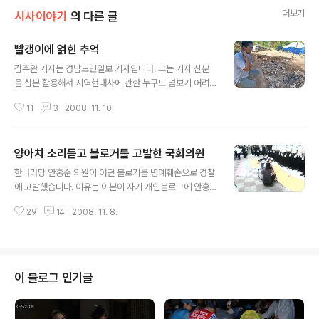
더보기
시사이야기
의 다른 글
빨갱이에 얽힌 추억
글 내용
김주완 기자는 경남도민일보 기자입니다. 그는 기자 신분
을 십분 활용해서 지역현대사에 관한 누구도 넘보기 어려
운 커다란 업적을 쌓았습니다. 주로 한국전쟁을 전후한 시
11
3
2008. 11. 10.
기에 일어났던 민간인학살을 들추어내기 위해 지난 수년
간 그가 닳아 없앤 신발만 해도 상당하리라 짐작합니다. 그
런 그가 엊그제 그의 블로그에 올렸던 기사 「70 노인이 말
양아치 소리듣고 블로거를 고발한 국회의원
하는 빨갱이의 정의 http://2kim.idomin.com/521」에
글 내용
실린 70대 노인의 육성은 그야말로 지난 수년 간 돌아다니
한나라당 안홍준 의원이 어떤 블로거를 명예훼손으로 경찰
며 파헤친 현대사가 고스란히 담겨있는 살아있는 역사였습
에 고발했습니다. 이유는 이분이 자기 개인블로그에 안홍
니다. 영문도 모르고 굴비처럼 엮여가서 죽은 사람들에 대
준 의원더러 “양아치”에다 “깡패”라 부르고, 경찰에게는
한 생생한 증언이었습니다. 심지어 남자가 멀리 출타하고
29
14
2008. 11. 8.
안홍준의 똥궁둥이나 빨아먹는 “똥개들”이라고 불렀기 때
없자 그의 아내를 대신 엮어가서 죽였다는 이야기엔 넋을
문입니다. 아마 무지하게 기분이 나빴던 모양입니다. 국회
잃을 지경이었습니다. 그러나 아..
의원쯤이나 되시는 분이 일개 농촌의 힘없는 블로거를 상
대로 고발사건이나 만드시다니 말입니다. 제가 보기에도
국회의원씩이나 되는 양반더러 “양아치”라고 부른 건 좀
이 블로그 인기글
심했다는 생각이 듭니다. 욕을 하고 싶더라도 다른 적당한
표현은 없었을까 하는 생각이 안 드는 것도 아닙니다. 게다
가 여당 국회의원을 보호해야할 역사적 사명을 띠고 이땅