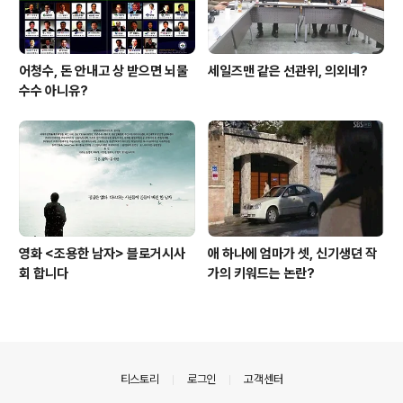
어청수, 돈 안내고 상 받으면 뇌물
세일즈맨 같은 선관위, 의외네?
수수 아니유?
영화 <조용한 남자> 블로거시사
애 하나에 엄마가 셋, 신기생뎐 작
회 합니다
가의 키워드는 논란?
의안내
티스토리
로그인
고객센터