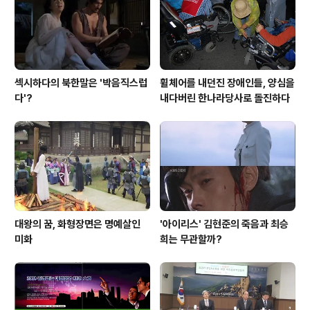
에 창설된 경찰을 향해 “똥개들”이라고 욕을 했으니 경찰
들은 향후에 안홍준 의원에게 더욱 충성해야겠다는 생각..
섹시하다의 북한말은 '박음직스럽
휠체어를 내던진 장애인들, 양심을
다'?
내다버린 한나라당사로 돌진하다
대왕의 꿈, 화형장면은 명예살인
'아이리스' 김현준의 죽음과 최승
미화
희는 무관할까?