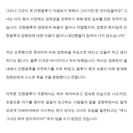
그러나 그것이 꼭 인현왕후가 마음씨가 착해서 그러기만 한 것이었을까요? 그
녀는 이미 동이 이전에도 장옥정을 견제하기 위해 영빈 김씨를 만든 전적이 있
습니다. 인현왕후와 장희빈의 싸움이 얼마나 치열했으며, 장희빈 못지않게 인
현왕후의 장희빈에 대한 미움이 얼마나 대단했을지 짐작이 가지 않으십니까?
저는 오죽했으면 죽자마자 바로 장희빈을 저승으로 데리고 갔을까 하고 생각
하기도 합니다. 물론 이것은 어디까지나 저의 억측입니다. 역사는 장희빈이 궐
내에서 인현왕후를 저주하기를 자주 하였고, 왕후가 죽자 숙종이 이에 분개해
장희빈에게 스스로 죽을 것을 명령했다고 전합니다.
아무튼 인현왕후가 극중에서는 매우 예의바르고 정숙한 모습으로 나오지만,
조용조용 자기를 찾아와 일일이 보고하는 사람들의 말을 경청하면서도 알게
모르게 이래라저래라 지시하는 듯이 보이는 그녀의 모습을 발견하고는 "역시
그녀도 매우 정치적이야!" 하지 않을 수가 없었던 것입니다.