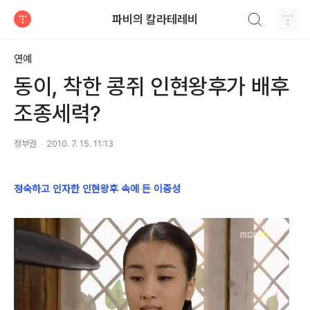
검색하기
파비의 칼라테레비
티스토리
연예
동이, 착한 콩쥐 인현왕후가 배후
조종세력?
정부권
2010. 7. 15. 11:13
정숙하고 인자한 인현왕후 속에 든 이중성