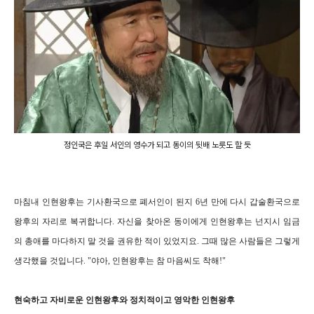
정인국은 후일 서인의 영수가 되고 동이의 뒷배 노릇도 할 듯
마침내 인현왕후는 기사환국으로 폐서인이 된지 6년 만에 다시 갑술환국으로
왕후의 자리로 복귀합니다. 자신을 찾아온 동이에게 인현왕후는 넌지시 임금
의 총애를 마다하지 말 것을 권유한 적이 있었지요. 그때 많은 사람들은 그렇게
생각했을 것입니다. "야아, 인현왕후는 참 마음씨도 착해!"
현숙하고 자비로운 인현왕후와 정치적이고 영악한 인현왕후