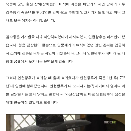
숙종이 궁인 출신 장씨(장희빈)의 미색에 마음을 빼앗기자 서인 당파의 거두
김수항의 증손녀를 후궁(영빈 김씨)으로 추천해 입궐시키기도 했다고 하니 그
녀도 보통 여자는 아니었습니다.
김수항은 기사환국 때 위리안치되었다가 사사되었고, 인현왕후는 폐서인이 됐
습니다. 청음 김상헌의 현손으로 명문세가의 여식이었던 영빈 김씨는 입궁하
자 소의에 진봉됐다가 곧 귀인이 되었습니다. 그러나 인현왕후가 폐비가 될 때
함께 궁궐에서 쫓겨나는 운명을 맞았습니다.
그러다 인현왕후가 복귀할 때 함께 복귀했다가 인현왕후가 죽은 1년 후(1702
년)에 영빈에 봉해졌습니다. 인현왕후가 다 쓰러져가는(?) 사가에서 얼마나 이
를 갈았을지는 보지 않아도 훤합니다. '와신상담'이란 바로 인현왕후의 심정을
위해 만들어진 말일지도 모릅니다.