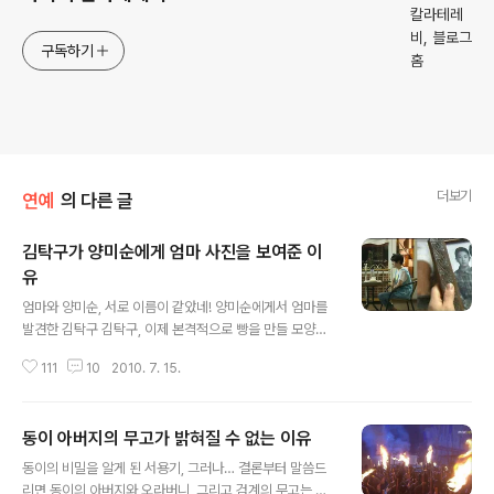
구독하기
더보기
연예
의 다른 글
김탁구가 양미순에게 엄마 사진을 보여준 이
유
글 내용
엄마와 양미순, 서로 이름이 같았네! 양미순에게서 엄마를
발견한 김탁구 김탁구, 이제 본격적으로 빵을 만들 모양이
군요. 지난 12년 동안 탁구의 머릿속엔 오로지 엄마 외에는
111
10
2010. 7. 15.
아무것도 들어 있지 않았습니다. 그런데 이제부터는 빵만
을 생각하겠다고 합니다. 물론 김탁구가 제 스스로 깨달아
서 그렇게 된 것은 아닙니다. 탁구에게 빵을 만들도록 계몽
동이 아버지의 무고가 밝혀질 수 없는 이유
한 사람이 구마준? 아이러니하게도 탁구를 계몽시킨 사람
글 내용
은 탁구와는 필연적으로 원수 같은 경쟁자가 될 수밖에 없
동이의 비밀을 알게 된 서용기, 그러나… 결론부터 말씀드
는 운명을 타고난 구마준이었습니다. 구마준이 갑자기 왜
리면 동이의 아버지와 오라버니, 그리고 검계의 무고는 공