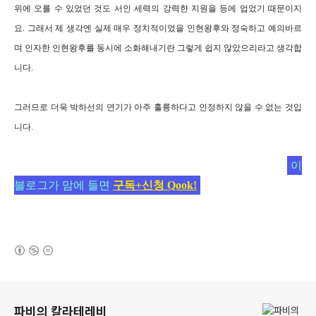
위에 오를 수 있었던 것도 서인 세력의 강력한 지원을 등에 업었기 때문이지
요. 그래서 제 생각엔 실제 매우 정치적이었을 인현왕후와 정숙하고 예의바르
며 인자한 인현왕후를 동시에 소화해내기란 그렇게 쉽지 않았으리라고 생각합
니다.
그러므로 더욱 박하선의 연기가 아주 훌륭하다고 인정하지 않을 수 없는 것입
니다.
이
블로그가 맘에 들면
구독+신청 Qook!
(새창열림)
로그 정보
파비의 칼라테레비