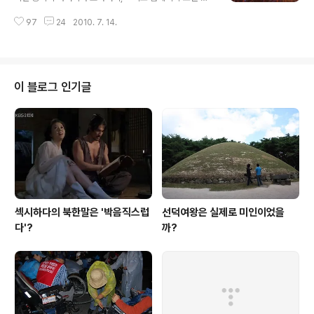
탁구에게 그런 제안을 했던 것일까요? 이미 현명한 독자 여
개적으로는 절대 밝혀질 수 없다고 생각합니다. 왜냐? 검계
러분은 그 이유를 알고 있습니다. 구마준의 열등감 때문입
97
24
2010. 7. 14.
는 조선의 근간을 흔드는 혁명조직이기 때문입니다. 요즘
니다. 저는 구마준이 에 등장하는 인물 중에 가장 불쌍한 캐
식으로 말하자면 반국가단체가 바로 검계인 것입니다. 동
릭터라고 생각되는데요. 불행한 것이 ..
이의 아버지는 그 검계의 수장이었습니다. 조선은 다들 아
시다시피 철저하게 법에 의해 유지되는 나라입니다. 그 어
떤 시대보다 법도를 중히 여기는 나라가 조선입니다. 혼례
이 블로그 인기글
식에 착용하는 복장에 대해서까지도 규정을 해놓았다고 하
니 가히 법의 위상이 어느 정도였을지 짐작이 갑니다. 왕조
차도 이 법도 앞에서는 힘을 쓰지 못합니다. 내명부의 일은
왕후의 소관이므로 임금이 관여해서는 안 된다는 것도 법
도였습니다. 좌상이며 남인의 영수인 오태석이 ..
섹시하다의 북한말은 '박음직스럽
선덕여왕은 실제로 미인이었을
다'?
까?