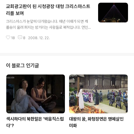
그저 전화를 받았는데 지금 병원에 있다는 것이었습니다.
교회광고판이 된 시청광장 대형 크리스마스트
부랴부랴 병원으로 갔습니다. 아이는 병원로비 의자에 멀
쩡하게 앉아있었습니다. 사고가 난 승용차의 아저씨도 함
리를 보며
글 내용
께 있더군요. 아마 사고가 나자마자 바로 차에 태워 병원으
크리스마스가 눈앞에 다가왔습니다. 매년 이때가 되면 캐
로 달려왔나 봅니다. 아이는 생각 밖으로 다친 데는 고사하
롤송이 울려 퍼지는 밤거리는 사람들로 북적입니다. 연인
고 긁힌 자국 하나 발견되지 않았습니다. 이 정도라면 사고
들에겐 더없이 행복한 순간들입니다. 평생을 간직할 추억
라고 할 수도 없었습니다. 사고가 난 경위는 이랬다고 합니
18
8
2008. 12. 22.
들이 거리에서 기다리고 있지요. 아이들에게도 최고 행복
다. 학교에서 자전거를 타고 나..
한 시간들임은 두말할 나위가 없습니다. 크리스마스가 이
처럼 모든 사람들에게 기쁨과 행복을 가져다주는 데에는
단지 성탄이라는 사건 때문만은 아닐 것입니다. 물론 기독
교인들에게 성탄은 특별한 메시지이며 복음 그 자체입니
이 블로그 인기글
다. 그러나 보통사람들에게도 크리스마스는 연말연시에 좋
은 추억거리를 만들어주는 날임에 틀림없습니다. 크리스마
스는 기독교인들만의 것이 아니라 세계 모든 사람들의 축
제가 된지 이미 오래이지요. 크리스마스의 기원 크리스마
스란 크리스트Christ와 마스mas의 합성어입니다. 크리스
트를 우리..
섹시하다의 북한말은 '박음직스럽
대왕의 꿈, 화형장면은 명예살인
다'?
미화