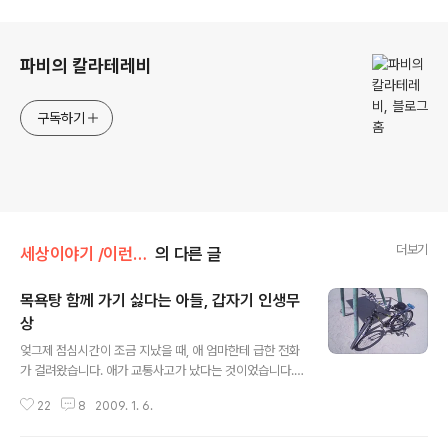
로그 정보
파비의 칼라테레비
구독하기
더보기
세상이야기 /이런저런이야기
의 다른 글
목욕탕 함께 가기 싫다는 아들, 갑자기 인생무
상
글 내용
엊그제 점심시간이 조금 지났을 때, 애 엄마한테 급한 전화
가 걸려왔습니다. 애가 교통사고가 났다는 것이었습니다.
크게 다친 것 같지는 않다고 말하지만, 자세히 알 수가 없으
22
8
2009. 1. 6.
니 걱정이 안 될 수가 없었습니다. 괜히 아이 엄마한테 신경
질을 부린 것 같기도 합니다. 아이 엄마도 자세히는 모르고