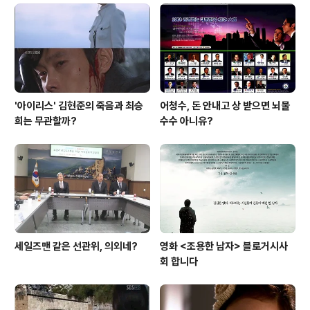
'아이리스' 김현준의 죽음과 최승
어청수, 돈 안내고 상 받으면 뇌물
희는 무관할까?
수수 아니유?
세일즈맨 같은 선관위, 의외네?
영화 <조용한 남자> 블로거시사
회 합니다