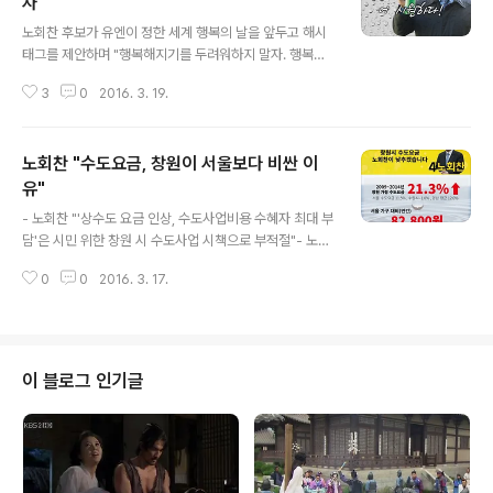
자"
글 내용
노회찬 후보가 유엔이 정한 세계 행복의 날을 앞두고 해시
태그를 제안하며 "행복해지기를 두려워하지 말자. 행복으
로 동맹을 맺자"고 말했다. 위에 노회찬 후보의 '세계 행복
3
0
2016. 3. 19.
의 날' 동영상 제안을 소개한다. 아울러 보통 사람들에게는
생소할 수 있는 해시태그에 대하여 맨 아래에 간단하게 소
개한다. - 편집자 주 3월 20일(내일)은 UN이 정한 ‘세계
노회찬 "수도요금, 창원이 서울보다 비싼 이
행복의 날’입니다.‘세계 행복의 날’을 맞이하여 노회찬은 행
복을 위한 작은 캠페인을 진행하려고 합니다. 3월 20일 하
유"
글 내용
루만이라도 잃어버린 웃음과 행복을 찾았으면 좋겠다는 취
- 노회찬 "'상수도 요금 인상, 수도사업비용 수혜자 최대 부
지입니다. 각자 행복을 느끼게 하는 지인, 반려동물 그리고
담'은 시민 위한 창원 시 수도사업 시책으로 부적절"- 노회
사물 등을 사진으로 찍어 서로의 행복을 공유했으면 좋겠
찬 "수도법 개정해 '수도요금 지역간 격차해소 국가지원'
습니다. 한 장의 사진에 담긴 ‘결정적 순간’이 우리 모두를
0
0
2016. 3. 17.
의무화 하겠다" 창원 성산구 정의당 노회찬 후보가 지난 1
미소 짓게 할 수 있..
0일(목) 생활요금 인하공약으로 , 를 발표한데 이어 공약을
발표했다. 노회찬 후보는 “전국 시도와 시·군·구 상수도 사
업 본부의 상·하수도 요금을 조사한 결과, 창원시 가정용 상
수도 요금은 1㎥(1000ℓ)당 650원, 하수도 요금은 1㎥
이 블로그 인기글
당 370원으로 서울시 상수도 요금1㎥당 360원, 하수도
요금 1㎥당 300원에 비해 상·하수도 단가가 1㎥당 각각
290원, 70원 더 비싼 것으로 확인되었다”며 “창원시민들
의 1인 1일 평균 가정용수 사용량(155.3ℓ *환경부 20..