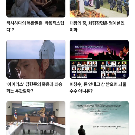
섹시하다의 북한말은 '박음직스럽
대왕의 꿈, 화형장면은 명예살인
다'?
미화
'아이리스' 김현준의 죽음과 최승
어청수, 돈 안내고 상 받으면 뇌물
희는 무관할까?
수수 아니유?