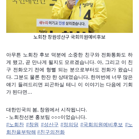
노회찬 창원성산구 국회의원예비후보
아무튼 노회찬 후보 덕분에 소중한 친구와 전화통화도 하
게 됐고, 곧 만나게 될지도 모르겠습니다. 아, 그리고 이 친
구 전화오기 전에 형뻘 되는 분으로부터도 전화가 왔습니
다. 그분도 물론 한잔 한 상태였습니다. 한꺼번에 너무 많은
얘기 들려드리면 피곤하실 테니 이 이야기는 다음에 기회
가 된다면…
대한민국의 봄, 창원에서 시작됩니다.
- 노회찬선본 홍보팀 ○○○이었습니다.
‪#‎
노회찬‬
‪#‎
창원‬
‪#‎
성산구‬
‪#‎
정의당‬
‪#‎
국회의원예비후보‬
‪#‎
노
회찬을부탁해‬
‪#‎
친구의전화‬