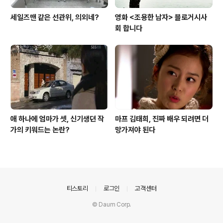
세일즈맨 같은 선관위, 의외네?
영화 <조용한 남자> 블로거시사
회 합니다
애 하나에 엄마가 셋, 신기생뎐 작
마프 김태희, 진짜 배우 되려면 더
가의 키워드는 논란?
망가져야 된다
의안내
티스토리
로그인
고객센터
© Daum Corp.