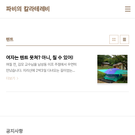
본문 바로가기
파비의 칼라테레비
텐트
여자는 텐트 못쳐? 아니, 칠 수 있어!
며칠 전, 김모 교수님을 남성동 이프 주점에서 우연히
만났습니다. 지리산에 2박3일 다녀오는 길이었는데,
제가 그랬습니다. “여자 둘이 지리산에 텐트 치기로
더보기
했다가 아무래도 일할 남자가 하나 필요할 것 같다고
가기 싫다는 저를 억지로 끌고 가 할 수 없이 다녀오
는 길입니다.” 물론 여자 중 한명은 우리집 아줌맙니
다. 그랬더니 김모 교수 왈, “원래 여자들은 텐트 못
치잖아!” 오, 청사에 길이 남을 명언! 그러자 옆에 있
던 한 남자가 초치는 소리를 했습니다. “나도 요즘은
텐트 못 쳐요!” 거듭 초치는 소리, “나두!” 김모 교수
님은 페미니즘이 대세인 이 시대에 진정 있는 지사란
공지사항
생각에 감격에 겨운 제가 받아쳤습니다. “저는 요즘