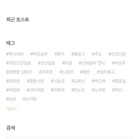
도 매일 아침 텐트를 치는데요? 어떨 땐 텐트에 달린
단추가 가끔 뜯어질 때..
최근 포스트
태그
한나라당
덕만공주
동이
블로그
추노
진보신당
경남도민일보
조선일보
미실
신데렐라 언니
허성무
제빵왕 김탁구
구마준
노회찬
북한
정리해고
장희빈
창원시장
낙동강
김유신
박근혜
홍준표
박정희
선덕여왕
이명박
민노당
노무현
마산
삼성
손석형
더보기
검색