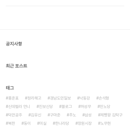
지 해운동 체육공원에 도착하기 위해 부랴부랴 서둘
이 동네에 살고 있는 송창우 선생 집부터 들렀다. 송
렀지만 결국 지각하고 말았다. 막내 녀석이 화장실이
창우 선생은 이 마을에 살면서 경남대학교까지 수업
급하다고 해서 중간에 LG마트에 들른 것이다. 뭐 10
을 하기..
분 정도 쯤이야 용서 받을 수 있겠지. 공원에는 이미
여러 사람들이 기다리고 있었다. 내리 쪼이는 따스한
햇살과 살랑이는 바람이 완연한 봄을 말해 주고 있었
다. 아, 정말 고운 날씨로구나! 마산시 진전면 오서리
공지사항
에 도착하자마자 우리는 차를 세워 놓고 권환 시인의
묘소를 참배하기 위해 삼삼오오 떼를 지어 시골길을
걸었다. 마산에도 이처럼 한적한 시골길이 있었..
최근 포스트
태그
홍준표
정리해고
경남도민일보
낙동강
손석형
신데렐라 언니
진보신당
블로그
허성무
민노당
덕만공주
김유신
구마준
추노
삼성
제빵왕 김탁구
북한
동이
미실
한나라당
창원시장
노무현