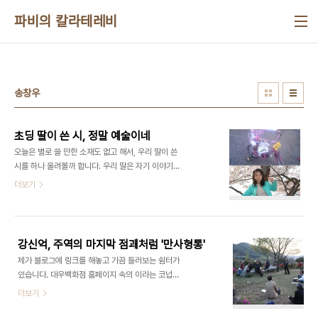
본문 바로가기
파비의 칼라테레비
송창우
초딩 딸이 쓴 시, 정말 예술이네
오늘은 별로 쓸 만한 소재도 없고 해서, 우리 딸이 쓴
시를 하나 올려볼까 합니다. 우리 딸은 자기 이야기나
사진을 블로그에 올려주는 것을 무척 좋아합니다. 안
더보기
올려준다고 투덜거리며 삐질 때가 많은 걸 보면 어쩌
면 스타 기질이 있는 건지도 모르겠습니다. 스타? 아,
이건 좀 아니군요. 아무나 스타 되는 것도 아닌데...
ㅋ 아마 이 시는 우리 지역의 송창우 시인이 여름방학
강신억, 주역의 마지막 점괘처럼 '만사형통'
을 이용해 개설한 독서캠프에서 배우고 쓴 시가 아닌
제가 블로그에 링크를 해놓고 가끔 들러보는 쉼터가
가 합니다. 저는 아예 시를 쓸 줄도 모르고 읽을 줄도
있습니다. 대우백화점 홈페이지 속의 이라는 코넙니
모르는데, 그래서 그런지 딸이 쓴 시가 굉장히 잘 쓴
다. 진전면 미천마을에 살고 있는 송창우 시인이 몇
더보기
작품처럼 느껴집니다. 그게 다 제가 문학에 무디거나
년째 하루도 쉬지 않고 만들어온 공간입니다. 송창우
무식해서 그런 것일 테지요. 이 점 특별한 이해를 구
시인은 참 편안한 사람입니다. 그이처럼 이 공간도 참