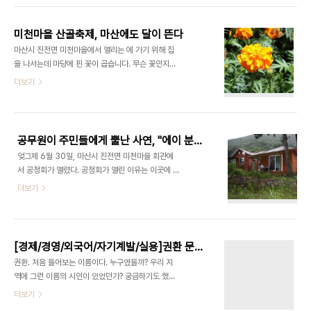
합니다. 띄어쓰기나 맞춤법, 줄 모양은 고치지 않고
편안합니다. 그래서 제겐 쉼터처럼 여겨집니다. 컴퓨
그대로 옮겼습니다. 딸아..
터로 무언가 작업하다가 마음이 지칠 때 이 쉼터에 한
미천마을 산골축제, 마산에도 달이 뜬다
번 들러보시면 아마 사람 산다는 게 무언지 느끼실 수
마산시 진전면 미천마을에서 열리는 에 가기 위해 집
있을지도 모릅니다. 감미로운 음악도 들려주니 마음
을 나서는데 마당에 핀 꽃이 곱습니다. 무슨 꽃인지는
을 탁 놓고 쉬어간다면 더없이 좋을 그런 곳입니다.
모르겠습니다. 제가 아는 꽃은 장미와 코스모스 뿐입
더보기
일요일 깊은 밤, 잠이 안 와 무심코 들렀더니 내일 아
니다. 거기에 국화가 하나 더 있는데, 제대로 구분을
침(실은 오늘 아침)에 소개될 이 미리 올라와 있군요.
못합니다. 저는 식물 이름을 잘 모릅니다. 시골에서
제목이 오늘의 점괘입니다. 이거 그냥 퍼다 소개하는
자랐는데도 그렇습니다. 한번은 이런 에피소드도 있
건데 불펌에 걸리지나 않을지 모르겠군요..
었습니다. 서울 종로 거리에 가 보면 1가에서 3가를
공무원이 주민들에게 뿔난 사연, "에이 분위기 안 좋네"
거쳐 가는 대로변에서 작은 길로 들어가는 입구에 커
엊그제 6월 30일, 마산시 진전면 미천마을 회관에
다란 단지 비슷한 것을 세워놓고 거기에 무언가를 심
서 공청회가 열렸다. 공청회가 열린 이유는 이곳에 산
어놓습니다. 저를 잘 아는 어떤 분이 제게 물었습니
업단지가 지정될 예정이기 때문이다. 미천마을은 마
더보기
다. "야, 저거 이름이 뭔지 너 혹시 아나? 말해 봐라."
산에서는 보기 드문 산골마을이다. 양촌온천을 지나
그래서 제가 유심히 살펴보니 줄기와 잎새의 모양이
오른쪽으로 꺽어 한참을 들어가다보니 진로소주(두
'마지막 잎새'에 나오는 덩쿨나무 같습니다. "덩쿨나
산그룹) 표지판과 함께 미천마을 이정표가 보인다.
무 아닙니까? 덩쿨나무 같네요." 그랬..
이정표를 따라 다시 오른쪽으로 꺽어 올라가니 저수
[경제/경영/외국어/자기계발/실용]권환 문학기행 참가후기
지가 보이고 그 뒤로 험준한 산맥이 둘러쳐져있다. 낙
권환. 처음 들어보는 이름이다. 누구였을까? 우리 지
남정맥이다. 실로 높고 깊은 것이 장관이다. 도회지로
역에 그런 이름의 시인이 있었던가? 궁금하기도 했지
만 알려진 마산에 이런 곳이 있다는 것이 놀라울 따름
만 무엇보다 신록의 싱그러움을 만끽하며 가족들과
더보기
이다. 공기 냄새부터가 다르다. 논두렁 아래 내려다
함께 소풍을 간다는 건 즐거운 일이다. 10시 정각까
보이는 개울을 타고 흐르는 물소리가 정겨웁다. 먼저