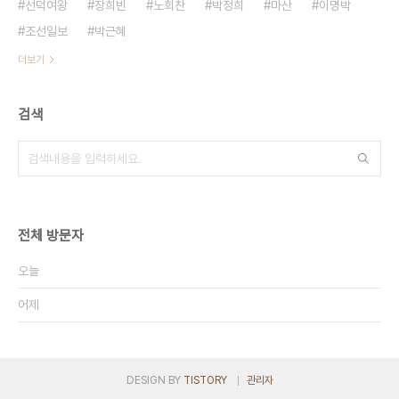
선덕여왕
장희빈
노회찬
박정희
마산
이명박
조선일보
박근혜
더보기
검색
전체 방문자
오늘
어제
DESIGN BY
TISTORY
관리자