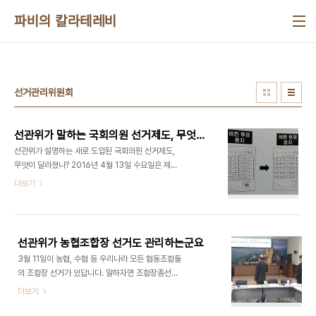
본문 바로가기
파비의 칼라테레비
선거관리위원회
선관위가 말하는 국회의원 선거제도, 무엇이 달라졌나?
선관위가 설명하는 새로 도입된 국회의원 선거제도,
무엇이 달라졌나? 2016년 4월 13일 수요일은 제
20대 국회의원을 뽑는 날입니다. 현 19대 국회의원
더보기
의 임기는 2016년 5월 29일까지입니다. 즉, 새로
뽑힌 20대 대한민국 국회의원의 임기는 2016년 5
월 30일부터 시작된다는 얘기죠. 자, 그런데 이번 선
거는 그 제도가 과거와 비교해 무엇이 달라졌을까요?
선관위가 농협조합장 선거도 관리하는군요
개선된 점이 있을 테고 또 반대로 퇴보한 점도 있을
3월 11일이 농협, 수협 등 우리나라 모든 협동조합들
텐데요. 물론 선거관리위원회야 모든 변화를 제도 개
의 조합장 선거가 있답니다. 말하자면 조합장총선거
선의 관점에서 보고 싶을 테지만 실제 현장에서 유권
쯤 되겠는데요. 저는 사실 농촌에 사는 것도 아니고
더보기
자가 느끼는 것은 다를 수가 있지요. 아무튼 새로 도
또 농협이든 수협이든 조합원으로 가입한 적도 없을
입된 제도를 살펴보도록 하겠습니다. 1. 투표용지가
뿐 아니라 그런 곳이 조합원으로 조직된 단체라는 사