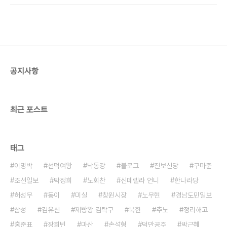
바뀌었네요. 예전에는 후보자란 사이에 여백이 없어
실도 안지가 얼마 되지 않았던지라, 농협 조합장을 선
서 저처럼 손이 좀 떨리는 사람은 두 후보..
거로 뽑는다고? 하면서 의아해 했던 것입니다. 그러
고 보니 농업협동조합, 수산업협동조합…… 이름이
노동조합과 비슷하군요. 아무튼 3.11 동시조합장선
거가 코앞으로 다가왔습니다. 그래서 며칠 전, 가 저
희들 경남블로그공동체와 간담회를 가졌었는데요.
공지사항
작년 6.4지방선거를 앞두고 열렸던 간담회에 두 번
째였답니다. 처음 선관위와 간담회를 가졌을 때는 그
런 생각을 했죠. 일회성으로 그치고 말겠지. 그런데
이번에 ..
최근 포스트
태그
이명박
선덕여왕
낙동강
블로그
진보신당
구마준
조선일보
박정희
노회찬
신데렐라 언니
한나라당
허성무
동이
미실
창원시장
노무현
경남도민일보
삼성
김유신
제빵왕 김탁구
북한
추노
정리해고
홍준표
장희빈
마산
손석형
덕만공주
박근혜