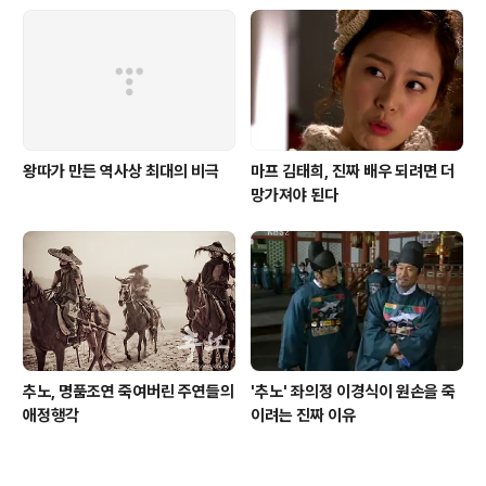
왕따가 만든 역사상 최대의 비극
마프 김태희, 진짜 배우 되려면 더
망가져야 된다
추노, 명품조연 죽여버린 주연들의
'추노' 좌의정 이경식이 원손을 죽
애정행각
이려는 진짜 이유