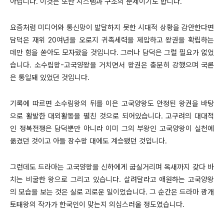
아닙니다. 이것은 또한 시스템과 구조의 문제이기도 합니다.
요즘처럼 미디어와 통신망이 발달하지 못한 시대적 상황을 감안한다면
담덕은 재위 20여년을 오로지 귀족세력을 제압하고 왕권을 확립하는
데만 힘을 쏟아도 모자랐을 것입니다. 그러나 담덕은 그럴 필요가 없었
습니다. 소수림왕-고국양왕을 거치면서 왕권은 충분히 강했으며 국론
은 통일돼 있었던 것입니다.
기록에 따르면 소수림왕의 뒤를 이은 고국양왕도 안정된 왕권을 바탕
으로 활발한 대외활동을 펼친 것으로 되어있습니다. 고구려의 대대적
인 정복전쟁은 담덕뿐만 아니라 이미 그의 부왕인 고국양왕이 실천에
옮겼던 것이고 아들 장수왕 대에도 계승됐던 것입니다.
그런데도 드라마는 고국양왕을 신하에게 굽실거리며 옥새까지 갖다 바
치는 비굴한 왕으로 그리고 있습니다. 살려달라고 애원하는 고국양왕
의 모습을 보는 것은 실로 괴로운 일이었습니다. 그 순간은 드라마 광개
토태왕의 작가가 한국인이 맞는지 의심스러울 정도였습니다.