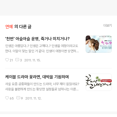
더보기
연예
의 다른 글
'천번' 아슬아슬 운명, 죽거나 미치거나?
글 내용
인생은 아름답다..? 인생은 고해다..? 인생을 여정이라고도
한다. 이말이 맞는 말인 거 같다. 인생이 여정이면 당연히
눈부신 아름다운 풍경을 만나기도 하고 무섭고 험난한 폭
21
3
2011. 11. 15.
풍우를 만나기도 할테니까... 자기 앞에 주어진 삶이 비록
험난한 폭풍우라 할지라도 정직하고 의연하게 감당하며 최
선을 다해 살아가는 사람들의 이야기를 쓰고 싶다. 절망 앞
케이블 드라마 꽃라면, 대박을 기원하며
에 무너지지 않는 사람들. 성실하게 절망 앞에 서서 다시 살
글 내용
아가는 사람들 이야기 말이다. 비록 패자라 할지라도 부활
사실 요즘 공중파들이 만드는 드라마, 너무 재미 없잖아요?
전이 있기 때문이다. 드라마 천 번의 입맞춤 홈페이지에 나
사람을 불편하게 만드는 황당한 설정들로 넘쳐나는 이른바
오는 기획의도입니다. 이 드라마는 매우 재미있게 보고 있
지상파 방송3사들의 드라마를 보노라면 정말이지 막장이
기는 하지만 주된 소재가 막장이란 오해를 받기 딱 십상인
65
9
2011. 11. 12.
란 말이 왜 생겨났는지 실감이 난답니다. 아이들을 버리고
내용으로 구성돼 있습니다. 그래도 재미는 있습니다. 저는
간-왜 버리게 됐는지는 나중에 밝혀지겠지요. 그리고 거기
특히 차화연이 나와서 이 드..
엔 피치 못할 사정이 있었다면서 눈물 좀 짜게 만들겠지요-
친엄마가 사실을 숨긴 채 시어머니가 된다는 설정. 거기서