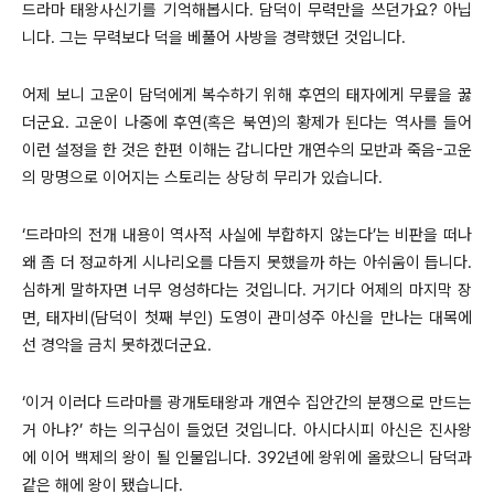
드라마 태왕사신기를 기억해봅시다. 담덕이 무력만을 쓰던가요? 아닙
니다. 그는 무력보다 덕을 베풀어 사방을 경략했던 것입니다.
어제 보니 고운이 담덕에게 복수하기 위해 후연의 태자에게 무릎을 꿇
더군요. 고운이 나중에 후연(혹은 북연)의 황제가 된다는 역사를 들어
이런 설정을 한 것은 한편 이해는 갑니다만 개연수의 모반과 죽음-고운
의 망명으로 이어지는 스토리는 상당히 무리가 있습니다.
‘드라마의 전개 내용이 역사적 사실에 부합하지 않는다’는 비판을 떠나
왜 좀 더 정교하게 시나리오를 다듬지 못했을까 하는 아쉬움이 듭니다.
심하게 말하자면 너무 엉성하다는 것입니다. 거기다 어제의 마지막 장
면, 태자비(담덕이 첫째 부인) 도영이 관미성주 아신을 만나는 대목에
선 경악을 금치 못하겠더군요.
‘이거 이러다 드라마를 광개토태왕과 개연수 집안간의 분쟁으로 만드는
거 아냐?’ 하는 의구심이 들었던 것입니다. 아시다시피 아신은 진사왕
에 이어 백제의 왕이 될 인물입니다. 392년에 왕위에 올랐으니 담덕과
같은 해에 왕이 됐습니다.