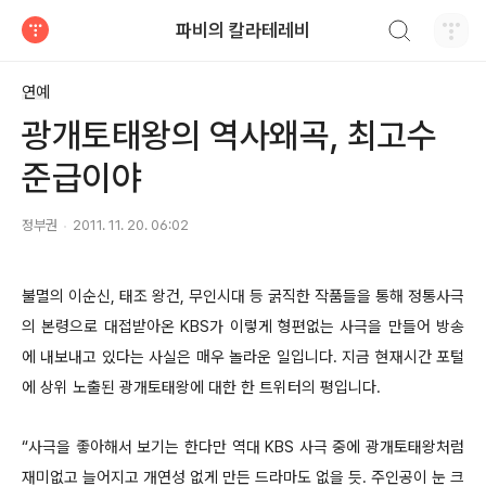
검색하기
파비의 칼라테레비
티스토리
연예
광개토태왕의 역사왜곡, 최고수
준급이야
정부권
2011. 11. 20. 06:02
불멸의 이순신, 태조 왕건, 무인시대 등 굵직한 작품들을 통해 정통사극
의 본령으로 대접받아온 KBS가 이렇게 형편없는 사극을 만들어 방송
에 내보내고 있다는 사실은 매우 놀라운 일입니다. 지금 현재시간 포털
에 상위 노출된 광개토태왕에 대한 한 트위터의 평입니다.
“사극을 좋아해서 보기는 한다만 역대 KBS 사극 중에 광개토태왕처럼
재미없고 늘어지고 개연성 없게 만든 드라마도 없을 듯. 주인공이 눈 크