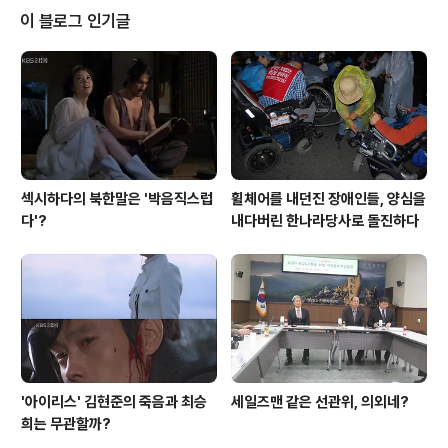
끝나면 재미 없죠? 그래서 며느리가 된 친딸의 언니-그럼
이 블로그 인기글
역시 친딸이죠?-는 제부의 사촌동생과 결혼하는 거죠. 당
근 이들 두 자매가 한집에 시집을 가서 위치가 바뀌게 되
는-언니는 동생에게 형님이라고 불러야 하고 동생은 언니
더러 동서하면서 하대하겠죠? 그리고 언니는 친엄마에게
큰어머님, 동생은 어머님 하면서 깍듯이 모실..
섹시하다의 북한말은 '박음직스럽
휠체어를 내던진 장애인들, 양심을
다'?
내다버린 한나라당사로 돌진하다
'아이리스' 김현준의 죽음과 최승
세일즈맨 같은 선관위, 의외네?
희는 무관할까?