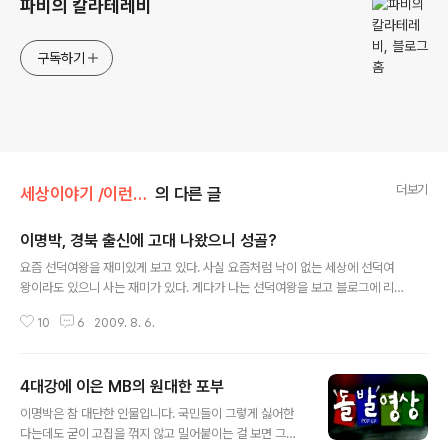
파비의 칼라테레비
구독하기
더보기
세상이야기 /이런저런이야기
의 다른 글
이명박, 경북 출신에 고대 나왔으니 성골?
글 내용
요즘 선덕여왕을 재미있게 보고 있다. 사실 요즘처럼 낙이 없는 세상에 선덕여
왕이라도 있으니 사는 재미가 있다. 게다가 나는 선덕여왕을 보고 블로그에 리
뷰를 올려 재미도 좀 보고 있으니 더더욱 선덕여왕이 재미있을 수밖에 없다. 선
10
6
2009. 8. 6.
덕여왕은 재미뿐만 아니라 고대사회에 대한 호기심도 함께 자극해서 역사공부
를 새롭게 시켜주는 선생 역할도 톡톡히 하고 있다. 그런데 내가 선덕여왕 리뷰
를 올리다 보면 칭찬도 듣고 실수에 대한 비판이나 비난도 듣게 되는데, 가끔은
4대강에 이은 MB의 원대한 포부
아주 엉뚱한 댓글이 달리기도 한다. 그 중에 하나가 "이명박이 성골"이라는 주장
글 내용
이었다. 선덕여왕이 공전의 인기를 끌자 박근혜 지지모임(박사모)에서 박근혜를
이명박은 참 대단한 인물입니다. 국민들이 그렇게 싫어한
선덕여왕에 비유하는 해프닝을 보여주기는 했어도 이건 아주 의외다. 박근혜를
다는데도 굳이 고집을 꺾지 않고 밀어붙이는 걸 보면 그는
선덕여왕과 비교하는 사람들은..