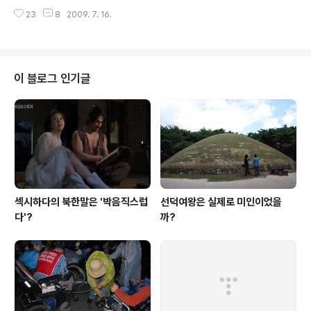
불도저가 확실합니다. 그의 대운하에 대한 집착은 이미 모
23
8
2009. 7. 16.
르는 사람이 없습니다. 아무리 4대강 살리기로 이름을 바
꾸고 대운하가 아니라 정비사업을 하는 것이라고 말해도
사람들은 아무도 믿지 않습니다. 도대체 왜 그런 것일까요?
보통 사람이라면 이쯤 되면 자기 자신을 돌아보고 무엇이
잘못되었는지 한번쯤은 생각해보는 게 정상입니다. 그런데
이 블로그 인기글
그는 절대 그렇게 하지 않습니다. 왜 그럴까요? 혹시 그는
보통 사람이 아니라 불도저이기 때문에 그런 것인지도 모
르겠습니다. 불도저에겐 사람의 마음이 있을 리 없으니까
요. 오늘 돌발영상이란 걸 보았습니다. YTN 뉴스가 만든
영상인데요, 주인공은 이명박입니다. 역시 ..
섹시하다의 북한말은 '박음직스럽
선덕여왕은 실제로 미인이었을
다'?
까?