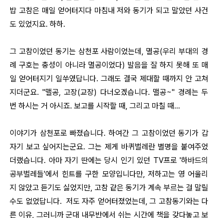
밥 고참은 매일 얻어터지다 마침내 저와 동기가 되고 말았던 사건
도 있었지요. 하하.
그 고참이었던 동기는 삼천포 사람이었는데, 멸공(우리 부대의 경
례 구호는 충성이 아니라 멸공이었다) 발음을 잘 하지 못해 또 매
일 얻어터지기 일쑤였답니다. 그래도 결국 제대할 때까지 안 고쳐
지더군요. "맬공, 고장(교장) 다너오겠습니다. 맬공~" 경례는 두
번 하시는 거 아시죠. 보고를 시작할 때, 그리고 마칠 때…
이야기가 삼천포로 빠졌습니다. 하여간 그 고참이었던 동기가 갑
자기 보고 싶어지는군요. 그는 제게 바퀴벌레란 별명을 붙여주었
더랬습니다. 아마 자기 딴에는 당시 인기 있던 TV프로 '하바드의
공부벌레들'에서 힌트를 구한 모양입니다만, 저하고는 영 어울리
지 않았고 듣기도 싫었지만, 고참 같은 동기가 계속 부르는 걸 말릴
수도 없었답니다. 저도 자주 얻어터졌었는데, 그 고참동기와는 다
른 이유, 그러니까 군대 내무반에서 쉬는 시간에 책을 갖다놓고 보