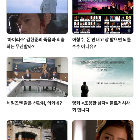
'아이리스' 김현준의 죽음과 최승
어청수, 돈 안내고 상 받으면 뇌물
희는 무관할까?
수수 아니유?
세일즈맨 같은 선관위, 의외네?
영화 <조용한 남자> 블로거시사
회 합니다