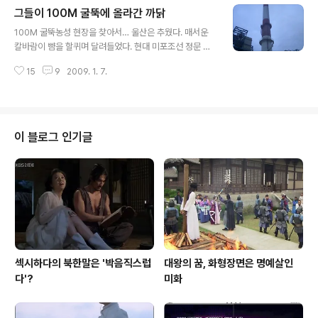
그들이 100M 굴뚝에 올라간 까닭
고 있다는 사실을 알게 된 새벽이의 친모는 중대한 결심을
글 내용
한다. 그녀 자신도 백혈병으로 죽음을 목전에 두고 있는 처
100M 굴뚝농성 현장을 찾아서… 울산은 추웠다. 매서운
지였다. 새벽이의 골수가 시어머니와 자기에게 모두 일치
칼바람이 뺨을 할퀴며 달려들었다. 현대 미포조선 정문 앞
한다는 사실을 안 그녀는 새벽의 행복한 가정을 위해 희생
에서 담배를 피워 물고 굴뚝의 위치를 찾았다. 짭짤하고 매
할 결심을 한 것이다. 아니나 다를까 매번 중요한 순간마다
15
9
2009. 1. 7.
운 바닷바람이 몰아치는 조선소는 황량했다. 굴뚝농성장
모든 출연자들이 다 그래왔듯이, 그녀는 강인하고 단호한
아래 도로변에는 십여 명의 사람들이 옹기종기 모여 있었
표정으로 독백을 날린다. “그래...
다. 분위기는 화기애애해 보였다. 이렇듯 엄혹하고 비장한
투쟁의 현장을 화기애애하다고 표현하면 모순일까? 화기
애애한 농성장? 그러나… 그러나 그것은 사실이었다. 100
이 블로그 인기글
M 상공의 굴뚝 위에서 칼바람을 맞고 있을 그들의 동지들
과 나누는 휴대폰 통화소리도 더없이 정겨워보였다. 모닥
불을 피워놓고 둘러서있는 모습은 평화롭게 보이기까지 했
다. 고개를 들어 하늘을 올려다보았다. 높디높은 굴뚝의 위
용이 장관이었다. 까마득한 꼭대기에 움직이는 물체..
섹시하다의 북한말은 '박음직스럽
대왕의 꿈, 화형장면은 명예살인
다'?
미화