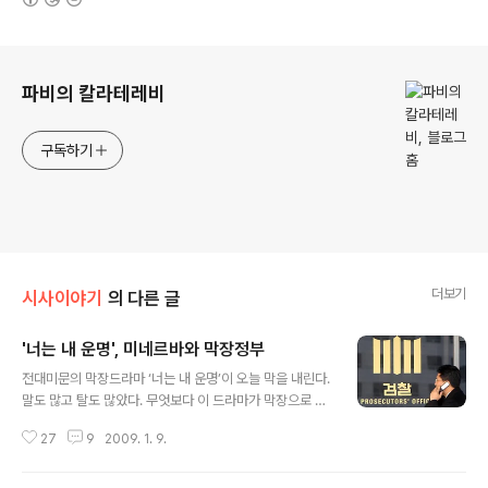
로그 정보
파비의 칼라테레비
구독하기
더보기
시사이야기
의 다른 글
'너는 내 운명', 미네르바와 막장정부
글 내용
전대미문의 막장드라마 ‘너는 내 운명’이 오늘 막을 내린다.
말도 많고 탈도 많았다. 무엇보다 이 드라마가 막장으로 이
름을 날린 것은 어처구니없는 설정과 엉터리 같은 대사에
27
9
2009. 1. 9.
있었다. 특히 황당무계한 줄거리를 연결시키기 위해 시도
때도 없이 등장하는 독백은 그야말로 막장 중의 막장이었
다. 막장의 끝, 호세의 어머니가 백혈병에 걸려 사경을 헤매