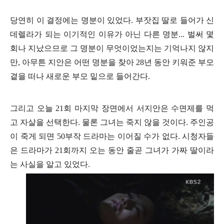
당연히 이 결정에는 명분이 있었다
.
부잣집 딸로 들어가 신
데렐라가 되는 이기적인 이유가 아닌 다른 명분
...
벌써 몇
회나 지났으므로 그 명분이 무엇이었는지는 기억나지 않지
만
,
아무튼 지안은 어떤 명분을 찾아
28
년 동안 키워준 부모
곁을 떠나 새로운 부모 밑으로 들어간다
.
그리고 오늘
21
회 마지막 장면에서 서지안은 수면제를 먹
고 자살을 선택한다
.
물론 그녀는 죽지 않을 것이다
.
주인공
이 죽게 되면
50
부작 드라마는 이어질 수가 없다
.
시청자들
은 드라마가
21
회까지 오는 동안 줄곧 그녀가 가짜 딸이라
는 사실을 알고 있었다
.