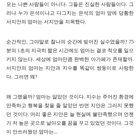
모는 나쁜 사람들이 아니다
.
그들은 진실한 사람들이다
.
그
러나 누가 은석이냐고 다그치는 은석의 엄마 앞에 당황한
서지안의 엄마는 서지안을 지목했다
.
순간적인
,
그야말로 찰나의 순간에 빚어진 실수였을까
? 75
분의
1
초의 지극히 짧은 시간에도 엄마는 결코 착오를 일으
키지 않는다
.
세상에 엄마만큼 완벽한 아가페가 존재할까
.
서지안의 엄마는 지안과 지수를 똑같이 쌍둥이로 사랑한
다
.
그러면 왜
?
왜 그랬을까
?
엄마는 알았던 것이다
.
지수는 주어진 환경에
만족하고 행복을 찾을 줄 알았던 반면 지안은 그러지 못했
던 것이다
.
머리 좋은 지안은 늘 현실에 불만족했으며 언젠
가 저 높은 곳으로 날아오를 꿈을 꾸고 있었던 것이다
.
그것
이 안쓰러웠던 엄마는
...