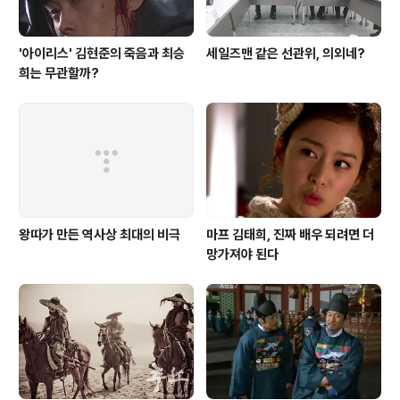
'아이리스' 김현준의 죽음과 최승
세일즈맨 같은 선관위, 의외네?
희는 무관할까?
왕따가 만든 역사상 최대의 비극
마프 김태희, 진짜 배우 되려면 더
망가져야 된다