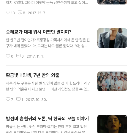
하지 않았다. 그러다 어젯밤 문득 남한산성이 보고 싶어졌
다. 솔직하게 말하자면 그 많은 사람들이 읽었다는 남한산
13
8
2017. 12. 7.
성을 나는 아직 보지 못했다. 김훈의 수려한 문장도 봐야겠
지만 그보다는 일단 여건이 허락하는 대로 영화부터 보기
로 했다. 케이블에서 2800원짜리를 20% 할인해 다운받
송혜교가 대체 뭐시 이쁘단 말이여?
았다. 하얗게 눈과 얼음으로 뒤덮인 화면이 아름다웠다. 그
글 내용
곳에서 길잡이 노인이 김상헌의 칼을 받고 죽는 것이 시작
한 십오년 전이던가? 흑룡강성 가목사시에서 온 한 젊은 친
이었다. 노인의 죽음은 고요했다. 하늘과 땅과 계곡이 하나
구가 내게 말했다. 아, 그때는 나도 물론 젊었다. "아, 송혜
처럼 하얗게 정지되었고 한줄기 ‘풀처럼’ 노인은 소리 없이
교, 정말 이쁩네다. 최고 미인입네다."나를 삼촌이라 불렀던
‘스러졌다.’ 비정한 칼이었다. 노인은 어린 손녀를 돌봐야
0
0
2017. 11. 1.
그 젊은 친구는 비엠더블유를 꼭 베엠베라고 불러 나를 불
한다며 등을 돌렸지만 칼은 사정을 두지 않았다. 영화의 마
편하게 했다. 아무리 꼬드겨도 끝끝내 비엠더블유가 아니
지막은 김상헌의 죽음이었다. 나는 ..
고 베엠베라고 고집했다. 그 친구가 한국국적을 취득했을
황금빛내인생, 7년 만의 외출
때 장난처럼 "한국과 중국 중 어디를 응원하겠냐"고 물으면
글 내용
"한국 30프로, 중국 70프로 응원하겠습네다" 하던 친구였
제목의 두 구절은 사실 별 인연이 없는 것이다. 드라마 과 7
다. 말하자면 중국인으로서의 자긍심이 상당한 친구였던
년 만의 외출은 따지고 보면 그 어떤 개연성도 찾을 수 없
것이다. 그런 그 친구도 송혜교에 대해서는 예외였다. 송혜
다. 그러나 또 이 두 구절은 내게 있어서는 전혀 인연이 없
교는 그에게 있어 국적을 초월한 신앙이었다. 그런 송혜교
7
1
2017. 10. 30.
는 것이 아니어서 깊은 관련이 있다. 오늘 이라는 드라마를
가 결혼을 한단다. 송중기하고. 하지만 나는 아직도 그 중국
보고 쓰는 후기가 나의 블로그에 있어서 거의 7년 만에 쓰
인 70%, 한국인 30%..
는 것이니 말이다. 7년이라는 세월은 짧은 것이 아닌데도
밤선비 흡혈귀와 노론, 딱 한국의 오늘 이야기
많은 사람들은 아직도 드라마 평을 주로 쓰는 파비의 칼라
글 내용
테레비를 기억하고 있다. 2008년 9월부터 2010년 상반
밤을 걷는 선비. 귀신 드라마 같기는 한데 흔히 알고 있던
기(정확하지는 않지만)까지 드라마 비평을 블로그에 열심
귀신 드라마와는 많이 다른 드라마다. 서양식 귀신을 본 딴