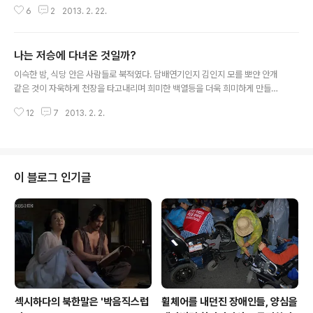
하고 답답하다. 그래서 잠시 정신을 돌려 다른 생각을 좀 해보기로 한다. 일전에
6
2
2013. 2. 22.
심심풀이땅콩으로 에 대해 썼던 적이 있다. 아마도 트로이가 멸망한 원인은 왕
따 당한 한 여신의 질투심 때문이었던 것으로 이야기했다. 사소한 불화 하나가
얼마나 엄청난 결과를 야기했는가 하는 것에 대한 이야기였다. 그리고 이 이야
나는 저승에 다녀온 것일까?
기에는 사실은 또 얼마나 많은 불합리가 내포돼있는지에 대한 이야기도 썼다.
글 내용
우선 나이에 대한 이야기였다. 트로이 멸망의 원인이 된 불화는 아킬레우스의
이슥한 밤, 식당 안은 사람들로 북적였다. 담배연기인지 김인지 모를 뽀얀 안개
부모인 펠레우스와 테티스의 결혼식에서 비롯됐다. 에리스가 던진 “가장 아름
같은 것이 자욱하게 천장을 타고내리며 희미한 백열등을 더욱 희미하게 만들고
다운 여신에게”란 문구가..
있었다. 사람들 틈을 비집고 식당을 가로질러 주방으로 들어갔다. 기역자 형으
12
7
2013. 2. 2.
로 생긴 부엌에선 세 명의 여자가 일을 하고 있었다. 두 명은 중년이 조금 넘은
듯 보이고 한명은 나이가 지긋한, 이제 노인이라고 불러도 좋을만한 나이로 보
였다. 그들은 나를 본체도 하지 않았다. 마치 그림자 취급하는 듯했다. 아니, 그
보다는 오래된 단골손님이라 아무런 거리낌이 없어 그저 들어오건 말건 별로 신
경이 쓰이지 않는 것인지도 몰랐다. 그런 것 같았다. 그들은 나를 매우 친밀한 이
이 블로그 인기글
웃으로 생각하고 있는 것 같기도 했다. 그래서 내가 금단의 선을 넘어 그들만의
공간으로 들어..
섹시하다의 북한말은 '박음직스럽
휠체어를 내던진 장애인들, 양심을