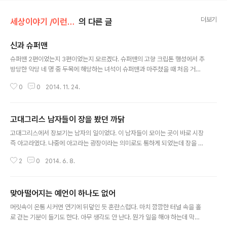
더보기
세상이야기 /이런저런이야기
의 다른 글
신과 슈퍼맨
글 내용
슈퍼맨 2편이었는지 3편이었는지 모르겠다. 슈퍼맨의 고향 크립톤 행성에서 추
방당한 악당 네 명 중 두목에 해당하는 녀석이 슈퍼맨과 마주쳤을 때 처음 거엔
말이다. 내 비록 중3 영어가 마지막이지만 그 정도는 들쳤다."선 오브 더 조 엘!"
0
0
2014. 11. 24.
(더가 분명히 들렸는데 그게 왜 들렸는지는 지금도 잘 모름)엘은 가나안족이 믿
던 신의 이름이다. 엘의 변형이 야훼이고 야훼는 숨 혹은 숨을 불어넣는 자 즉,
창조주이다. 조는 이름이고 엘은 성일 것이다. 슈퍼맨은 신족의 후예인 것이다.
고대그리스 남자들이 장을 봤던 까닭
글 내용
고대그리스에서 장보기는 남자의 일이었다. 이 남자들이 모이는 곳이 바로 시장
즉 아고라였다. 나중에 아고라는 광장이라는 의미로도 통하게 되었는데 장을 보
기 위해 시장에 모인 남자들이 이곳에서 정치토론을 벌였기 때문이다. 기원전 5
2
0
2014. 6. 8.
세기 무렵 그리스에는 종이가 없었다. 파피루스가 있었지만 마음껏 글을 새길
수 있을 만큼 풍족하지 못했기 때문에 요즘처럼 전단을 만들어 뿌린다는 것은
상상할 수도 없는 일이었다. 만약 그것이 가능했다면 당연히 그렇게 했겠지만,
맞아떨어지는 예언이 하나도 없어
그렇게 할 수 없었으므로 야심을 가진 정치지망생들은 대신 대중연설을 통해 자
글 내용
신을 알릴 수밖에 없었다. 당시 그리스인들의 최고 관심사는 어떻게 해서든 호
머릿속이 온통 시커먼 연기에 뒤덮인 듯 혼란스럽다. 마치 깜깜한 터널 속을 홀
민관이나 원로원의 일원이 되는 것이었을 것이다. 그래서 이들을 가르치는 전문
로 걷는 기분이 들기도 한다. 아무 생각도 안 난다. 뭔가 일을 해야 하는데 막막
직이 생겨났는데 소피스테스(영어..