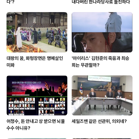
다'?
내다버린 한나라당사로 돌진하다
대왕의 꿈, 화형장면은 명예살인
'아이리스' 김현준의 죽음과 최승
미화
희는 무관할까?
어청수, 돈 안내고 상 받으면 뇌물
세일즈맨 같은 선관위, 의외네?
수수 아니유?