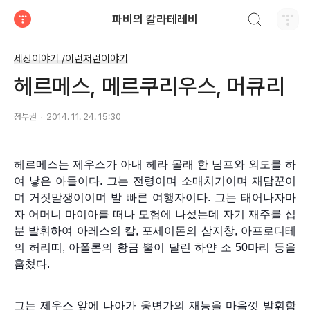
검색하기
파비의 칼라테레비
티스토리
세상이야기 /이런저런이야기
헤르메스, 메르쿠리우스, 머큐리
정부권
2014. 11. 24. 15:30
헤르메스는 제우스가 아내 헤라 몰래 한 님프와 외도를 하
여 낳은 아들이다. 그는 전령이며 소매치기이며 재담꾼이
며 거짓말쟁이이며 발 빠른 여행자이다. 그는 태어나자마
자 어머니 마이아를 떠나 모험에 나섰는데 자기 재주를 십
분 발휘하여 아레스의 칼, 포세이돈의 삼지창, 아프로디테
의 허리띠, 아폴론의 황금 뿔이 달린 하얀 소 50마리 등을
훔쳤다.
그는 제우스 앞에 나아가 웅변가의 재능을 마음껏 발휘함