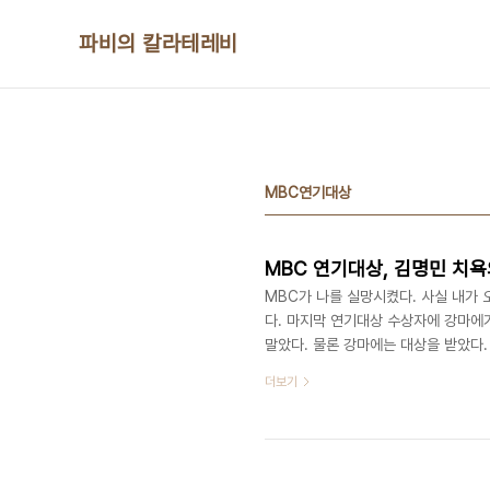
본문 바로가기
파비의 칼라테레비
MBC연기대상
MBC 연기대상, 김명민 치욕
MBC가 나를 실망시켰다. 사실 내가 
다. 마지막 연기대상 수상자에 강마에
말았다. 물론 강마에는 대상을 받았다
봉 카드를 열어보고 의미심장한 미소를 
더보기
누어 주다니… 방금 전, 사회를 보던
장 절친한 후배 송승헌이 받았으면 좋
소는 결국 김명민과 송승헌이 공동으로 