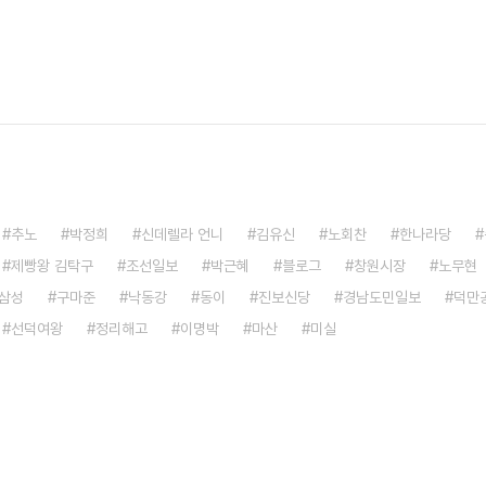
추노
박정희
신데렐라 언니
김유신
노회찬
한나라당
제빵왕 김탁구
조선일보
박근혜
블로그
창원시장
노무현
삼성
구마준
낙동강
동이
진보신당
경남도민일보
덕만
선덕여왕
정리해고
이명박
마산
미실