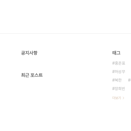
공지사항
태그
홍준표
허성무
최근 포스트
북한
장희빈
더보기