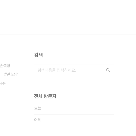
검색
손석형
민노당
공주
전체 방문자
오늘
어제