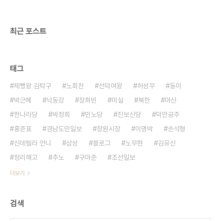
미네르바는 체포 다음날부터 모 회사에 출근하기로
되어 있었다. 검찰은 그의 직업을 빼앗아버리고 보
수..
최근 포스트
태그
제빵왕 김탁구
노회찬
선덕여왕
허성무
동이
박근혜
낙동강
장희빈
미실
북한
마산
한나라당
박정희
민노당
진보신당
덕만공주
홍준표
경남도민일보
창원시장
이명박
손석형
신데렐라 언니
삼성
블로그
노무현
김유신
정리해고
추노
구마준
조선일보
더보기
검색