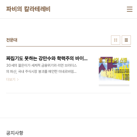
본문 바로가기
파비의 칼라테레비
전문대
짜집기도 못하는 강만수와 학력주의 바이러스
30세의 젊은이가 세계적 금융위기와 리먼 브라더스
의 파산, 국내 주식시장 붕괴를 예언한 미네르바임이
밝혀지면서 파란이 일고 있다. 아직 그가 진정한 미네
더보기
르바인지에 대해선 의견이 분분하다. 검찰은 제 2의
미네르바는 없다고 못 박고 있지만, 네티즌 일각에서
는 의혹이 계속되고 있다. 30대의 공고 나온 전문대
출신이 ‘미네르바’면 안 되나? 우선 검찰이 발표한대
로 그가 30세의 공고를 나온 전문대 출신이며 아직
무직이라는 점이 사람들이 계속 의혹을 제기하는 한
원인이 되고 있다. 네티즌을 조롱하고자 하는 검찰과
조중동의 의도가 뻔히 보이는 대목이다. 또한 여기에
공지사항
는 심각한 명예훼손의 위험성도 존재한다. 30세의