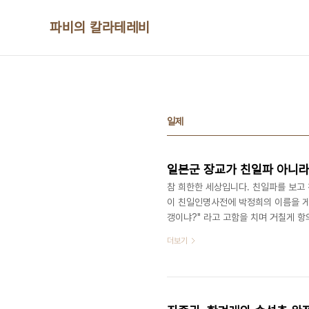
본문 바로가기
파비의 칼라테레비
일제
일본군 장교가 친일파 아니라
참 희한한 세상입니다. 친일파를 보고
이 친일인명사전에 박정희의 이름을 게
갱이냐?" 라고 고함을 치며 거칠게 
합 소속이라고 밝혔다고 하는데 참 별
더보기
는 뉴라이트 그러고 보니 일전에 김대
서 나오던 참배객을 구타해 피를 흘리
소속이라고 했었지요. 어느 신문기사를
먹는다고..