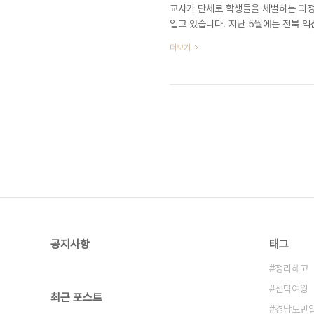
교사가 단체로 학생들을 체벌하는 과정
일고 있습니다. 지난 5월에는 전북 익
로 엎드려뻗쳐 시킨 상태에서 엉덩이에
더보기
끊이지 않았습니다. 영화 『말죽거리잔
었다. 학교폭력에 대한 잔인한 추억 저
는 잔혹한 추억”이란 제목으로 포스팅을
공지사항
태그
정리해고
선덕여왕
최근 포스트
경남도민