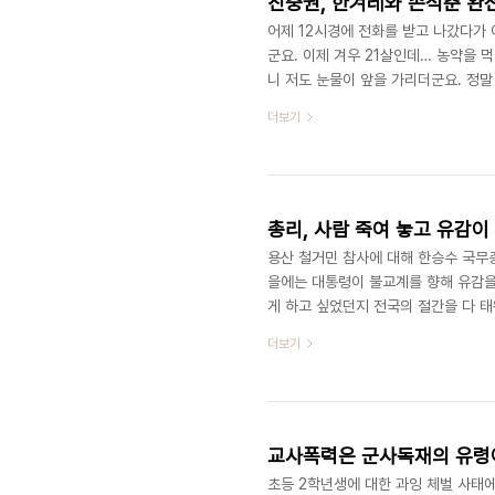
진중권, 한겨레와 손석춘 완
어제 12시경에 전화를 받고 나갔다가
군요. 이제 겨우 21살인데… 농약을 
니 저도 눈물이 앞을 가리더군요. 정
습을 보고 마산으로 돌아왔지만, 내내 
더보기
지 않아 그 상처가 채 가라앉기도 전
사장(나는 이분의 이름을 아직도 모름
요. 그래서 조선일보가 민주당의 이종걸
총리, 사람 죽여 놓고 유감이
용산 철거민 참사에 대해 한승수 국무
을에는 대통령이 불교계를 향해 유감을
게 하고 싶었던지 전국의 절간을 다 
국 이명박이 직접 TV 화면에 나와 
더보기
니다. “무엇 때문에 사태를 모면하고자
부로 할까? 무엇이 유감인지 알기는 
에 대해 사전에 나오는 용례를 찾아 제
교사폭력은 군사독재의 유령
초등 2학년생에 대한 과잉 체벌 사태