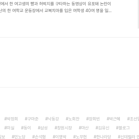
에서 한 여고생의 뺨과 허벅지를 구타하는 동영상이 유포돼 논란이
산의 한 여학교 운동장에서 교복치마를 입은 여학생 40여 명을 일렬
 5대씩 몽둥이로 구타하는 장면이 TV에 방영되는 등 체벌 사태가
혹사』에서 야구배트로 학생들을 구타하는 장면은 실제 우리네 모습이
는 얼마 전 초등생 구타 사건이 났을 때, “초등생 체벌사태를 보며 드
 한 바가 있습니다. 이 이야기는 「말죽거리 잔혹사」란 영..
박정희
구마준
낙동강
노회찬
장희빈
박근혜
조선
미실
동이
삼성
창원시장
마산
김유신
블로그
일보
민노당
손석형
이명박
노무현
한나라당
신데렐라 