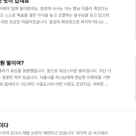
전 맛이 갔네요
 이제야 집에 들어왔네요. 창녕에 사시는 아는 형님 아들이 죽었다는
먹고 스스로 목숨을 끊은 자식을 놓고 오열하는 형수님을 보고 있으려
말 이런 초상은 처음이었습니다. 밀양의 화장장으로 마지막 떠나는 모
마음이 편하지 않습니다. 최진실 씨의 안타까운 사연이 있은 지 오래
에 이번엔 장자연 리스트가 세상을 떠들썩하게 했지요. 조선일보의 방
)이란 분의 이름이 리스트에 올랐다 해서 세상을 더 시끄럽게 했었지
 의원을 검찰에 고발했다지요? 그런데 저는 왜 아직도 그 방..
 뭔 말이여?
총리가 유감을 표명했습니다. 참으로 유감스러운 총리입니다. 지난 가
 표명한 적이 있습니다. 서울시를 하나님에게 헌납한 이명박을 기쁘
태워 없애자고 기도하던 시골도시의 어떤 시장도 있었지요. 여하튼 결
유감을 표명했습니다. 그때도 저는 그런 대통령을 보며 참 유감스러웠습
 자기도 무슨 뜻인지 잘 알지도 못하는 ‘유감’이란 말들을 저렇게 함
알고나 저런 말을 쓰는 것일까?” 그래서 유감이란 말의 뜻이 무엇인지
 블로그에 소개한 적이 있습니다. 그때 소개했던 유감(遺憾..
이다
에 이어 또다시 체벌 논란이 재연되고 있습니다. 대구의 모 여고에서