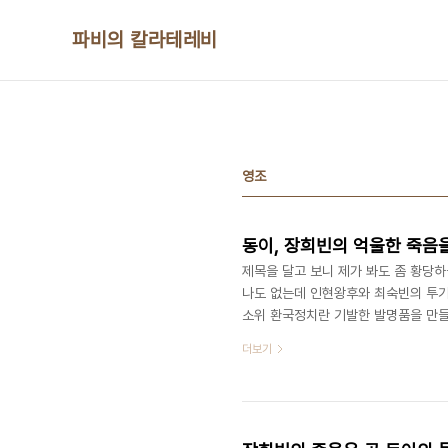
본문 바로가기
파비의 칼라테레비
영조
동이, 장희빈의 억울한 죽음
제목을 달고 보니 제가 봐도 좀 황당하
나도 없는데 인현왕후와 최숙빈의 투기
소위 환국정치란 기발한 발명품을 만들
롯해 공식 기록이든 비공식 기록이든 
더보기
고 두 달이 채 지나지 않아 숙빈이 
후를 저주하기 위해 만든 인형과 여흥
가 알고 있는 바는 장희빈이 죽음을 맞