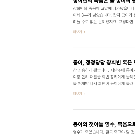
장희빈의 죽음은 곧 동이의 
장희빈의 죽음이 코앞에 다가왔습니다.
이제 8부가 남았습니다. 왕자 금이가
려둘 수도 없는 문제겠지요. 그렇다면
제입니다. 그런데 말입니다. 동이는 
더보기
에서 동이는 워낙 착하고 고운 여자라
함정에 빠질 뿐이지요. 그러나 실제의
락해가는 과정을 안타까운 눈으로 지켜
동이, 정정당당 장희빈 혹은
참 죄송하게 됐습니다. 지난주에 동이
여흥 민씨 패찰을 희빈 장씨에게 돌려
을 어제밤 다시 희빈이 동이에게 돌려
의사표시인 것이죠. 한번 해보자 뭐 그
더보기
장희빈이었다면 그걸 돌려주기보다 불에
고지식한 사람인 모양이에요. 아니, 
내 보겠다? 그래서 동이를 찾아가 자신
동이의 첫아들 영수, 죽음으
영수가 죽었습니다. 결국 죽고야 말 