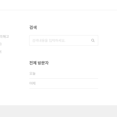
검색
리해고
그
이
전체 방문자
오늘
어제