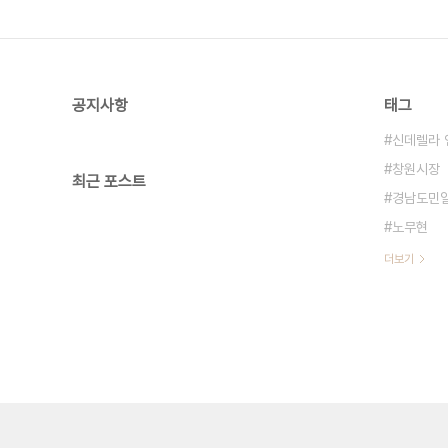
공지사항
태그
신데렐라 
창원시장
최근 포스트
경남도민
노무현
더보기