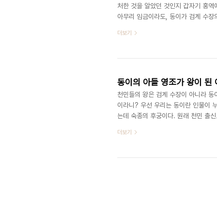
처한 것을 알았던 것인지 갑자기 홍역
아무리 임금이라도, 동이가 검계 수장의
을 통해 이야기했지만, 동이 아버지의 
더보기
위 '양반연쇄살인사건'과 무관하다 하
정부로서는 좌시할 수 없는 반역죄인 
무 재미없게 될 터이니 그냥 넘어가기로
동이의 아들 영조가 왕이 된 
천민들의 왕은 검계 수장이 아니라 동이
이라니? 우선 우리는 동이란 인물이 
는데 숙종의 후궁이다. 원래 천민 출
었다. 그가 곧 영조다. 그러니 동이는
더보기
실 때문에 늘 콤플렉스에 시달렸다고 
원래 왕후장상에 씨가 따로 없다는 말
왔을 신하들이 천민의 아들인 자기를 