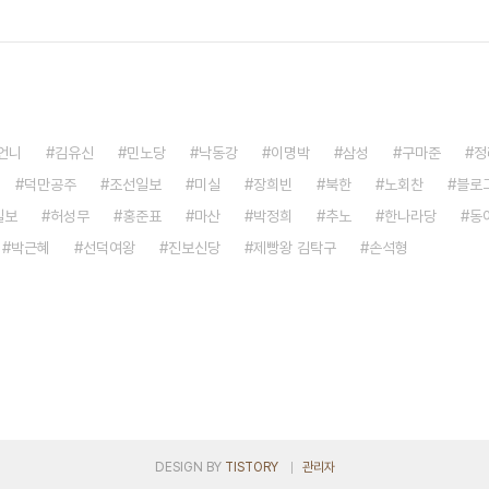
언니
김유신
민노당
낙동강
이명박
삼성
구마준
정
덕만공주
조선일보
미실
장희빈
북한
노회찬
블로
일보
허성무
홍준표
마산
박정희
추노
한나라당
동
박근혜
선덕여왕
진보신당
제빵왕 김탁구
손석형
DESIGN BY
TISTORY
관리자