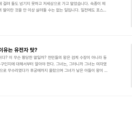
에 걸려 돌도 넘기지 못하고 저세상으로 가고 말았습니다. 숙종이 제
 딸이란 것을 안 이상 살려둘 수는 없는 일입니다. 일전에도 포스팅
무고는 결코 밝혀질 수 없는 일이었습니다. 설령 신유년의 검계가 소
더라도, 검계란 반체제 조직을 만들고 무장까지 갖춘 것은 결코 당시
것입니다. 그러나, 드라마가 그런 세밀한 것까지 신경 써야한다면 너
 하지요. 아무튼, 동이는 절체절명의 위기에 봉착했습니다..
이유는 유전자 탓?
다? 이 무슨 황당한 말일까? 천민들의 왕은 검계 수장이 아니라 동
누구인지에 대해서부터 알아야 한다. 그녀는, 그러니까 그녀는 여자였
신으로 무수리였다가 후궁에까지 올랐으며 그녀가 낳은 아들이 왕이 되
 영조의 어머니다. 영조의 콤플렉스 영조는 무수리의 아들이었다는 사
하는데 그를 직접 보지는 못했어도 얼마나 괴로웠을지는 짐작이 간다.
도 있지만, 현실은 그렇지 않다. 명문세가 출신들로 출세가도를 달려
바라보는 눈길에 경멸이 담겨있다고 느낄 때가 얼마나 많았을까..