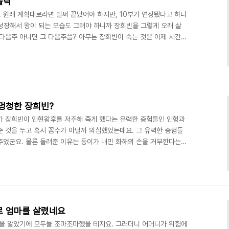
몰락
 원래 계획대로라면 벌써 끝났어야 하지만, 10부가 연장됐다고 하니
 성장해서 왕이 되는 모습도 그려야 하니까 장희빈을 그렇게 오래 살
 다음주 아니면 그 다음주쯤? 아무튼 장희빈이 죽는 것은 이제 시간문
장희빈이 몰락하는 것을 마냥 즐거워 할 수만 있을까요? 물론 드라마상
 장희빈의 몰락을 바라지도 그리지도 않습니다. 오직 장희빈 스스로
 동이는 어땠을까? 그녀도 그토록 착하고 고운 모습으로 장희빈이 몰
봤을까? 그렇지는 않은 것 같습니다. 인현왕후가 죽고 장례를..
 멍청한 장희빈?
가 장희빈이 인현왕후를 저주해 죽게 했다는 유력한 증험들인 인형과
준 것을 두고 혹시 꼼수가 아닐까 의심했었는데요. 그 유력한 증험들
주었군요. 물론 돌려준 이유는 동이가 내민 화해의 손을 거부한다는
런 선전포고인 셈인데, 저로서는 참으로 황망할 뿐입니다. 만약 제가
 태워 증거를 인멸했을 텐데 말입니다. 그러고 보면 장희빈도 꽤나
정직한 사람일까요? 마치 서부극의 건맨처럼 정정당하게 한번 승부를
의 목을 겨눌 유력한 증험을 넘겨주었군요. 그리고 자신에 찬..
로 엄마를 살렸네요
것을 알았기에 모두들 조마조마했을 테지요. 그러더니 어머니가 위험에