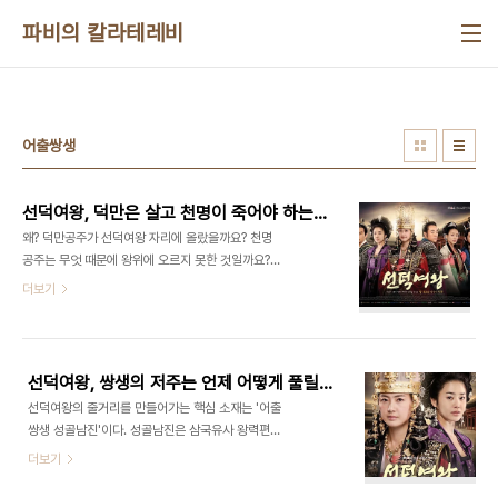
본문 바로가기
파비의 칼라테레비
어출쌍생
선덕여왕, 덕만은 살고 천명이 죽어야 하는 이유
왜? 덕만공주가 선덕여왕 자리에 올랐을까요? 천명
공주는 무엇 때문에 왕위에 오르지 못한 것일까요?
그보다 한술 더 떠 (드라마상이긴 해도) 천명공주는
더보기
왜 죽어야만 했을까요? 삼국사기는 덕만공주를 진평
왕의 장녀로 묘사하고 있지만, 삼국유사는 진평왕의
장녀는 천명공주이며 덕만공주는 차녀라고 하고 있
습니다. 화랑세기도 또한 유사와 같이 덕만을 차녀라
선덕여왕, 쌍생의 저주는 언제 어떻게 풀릴까?
고 하고 있지요. 그러고 보니 유사와 세기가 비슷한
선덕여왕의 줄거리를 만들어가는 핵심 소재는 '어출
점이 많고 사기만 따로 놀고 있다는 느낌을 받습니다.
쌍생 성골남진'이다. 성골남진은 삼국유사 왕력편에
어째서 천명이 아니라 덕만이 선덕여왕이 되었을까?
등장하는 기사다. 성골남진, 말 그대로 성골남자의 씨
더보기
어쩌면 당연한 일인지도 모르겠습니다. 삼국사기는
가 말랐다는 의미다. 성골이란 무엇인가? 의견이 분
김부식이라는 중앙관료가 정권 차원에서 집필한 역
분하지만 대체로 왕위계승권을 가진 왕족의 집단을