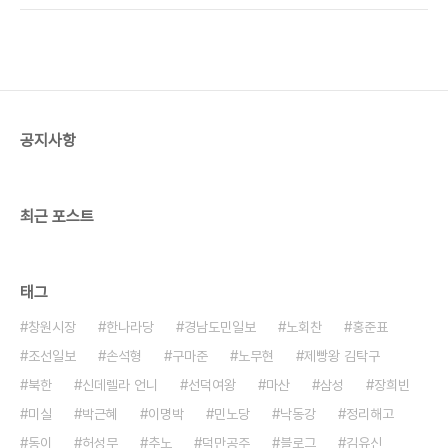
사서입니다. 따라서 당시 집권세력의 이데올로기가
일컬어 성골이라 한다는 의견이 지배적인 듯하다. 그
잘 반영된 기사들로 채워졌을 것입니다. 이에 반해 세
럼 왕위계승권을 가진 왕족의 집단이란 어떤 사람들
기와 유사는 집필..
일까? 고대신라는 장자계승의 원칙이 확립되기 이전
의 사회였다. 석탈해나 내물왕처럼 왕의 사위가 되어
왕위를 계승한 인물도 있고, 왕의 동생으로 왕권을 이
어받은 경우도 허다하다. 또는 왕에게 왕위계승권자
공지사항
가 없을 경우에 왕의 형제의 아들이 왕위를 이어받는
경우도 있다. 그러나 이러한 왕위계승에는 하나의 질
서가 존재한다. 그리고 그 질서는 법흥왕이 율령을 반
포함으로써 ..
최근 포스트
태그
창원시장
한나라당
경남도민일보
노회찬
홍준표
조선일보
손석형
구마준
노무현
제빵왕 김탁구
북한
신데렐라 언니
선덕여왕
마산
삼성
장희빈
미실
박근혜
이명박
민노당
낙동강
정리해고
동이
허성무
추노
덕만공주
블로그
김유신