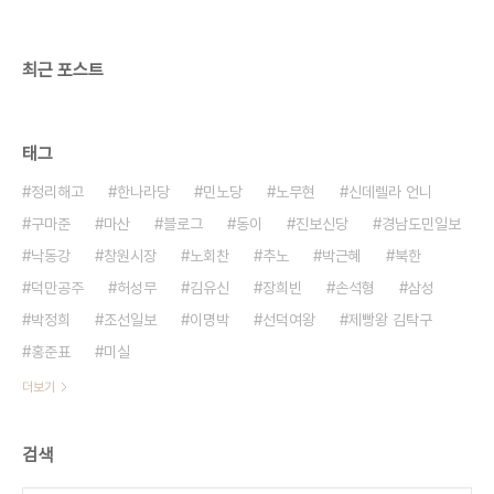
는 다음과 같은 단서를 달았다. “다시는 거짓말을 하
지 않겠습니다. 하지만 때로 깜박 잊고 진실을 다 말
하지..
최근 포스트
태그
정리해고
한나라당
민노당
노무현
신데렐라 언니
구마준
마산
블로그
동이
진보신당
경남도민일보
낙동강
창원시장
노회찬
추노
박근혜
북한
덕만공주
허성무
김유신
장희빈
손석형
삼성
박정희
조선일보
이명박
선덕여왕
제빵왕 김탁구
홍준표
미실
더보기
검색