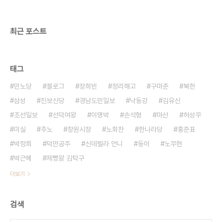
민의 흔적이 보입니다. 400회 특집 100분토론, 김
제동과 신해철도 토론자로 별 재미는 없었습니다. 총
론..
최근 포스트
태그
민노당
블로그
장희빈
정리해고
구마준
북한
삼성
진보신당
경남도민일보
낙동강
김유신
조선일보
선덕여왕
이명박
손석형
마산
허성무
미실
추노
창원시장
노회찬
한나라당
홍준표
박정희
덕만공주
신데렐라 언니
동이
노무현
박근혜
제빵왕 김탁구
더보기
검색