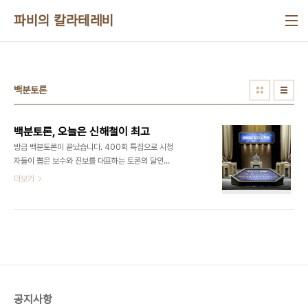
본문 바로가기
파비의 칼라테레비
백분토론
백분토론, 오늘은 신해철이 최고
방금 백분토론이 끝났습니다. 400회 특집으로 시청
자들이 뽑은 보수와 진보를 대표하는 토론의 달인들
과 함께 연예계를 대표해서 김제동 씨와 신해철 씨가
더보기
나온다고 해서 특별히 관심 갖고 봤습니다. 홍준표 한
나라당 원내대표가 나왔으면 엄청 재미있었을 텐데,
난장판 국회 탓에 나오지 못하고 대신 나경원 의원이
나왔군요. 여선생 비하발언으로 물의를 일으킨 지가
얼마 안 된 나 의원으로서는 근신하는 것이 본인에게
도움이 되겠지만, 홍준표 의원에 필적할 마땅한 대안
이 없었나 봅니다. 제 개인적으로는 나경원 보다는 송
영선이나 전여옥이 나와야 제대로 한나라당의 본색
공지사항
을 보여줄 텐데, 연말 분위기를 고려한 한나라당의 고