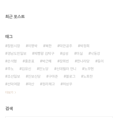
이 학살했던 것일까요? 이승만 정권의 민간인 학살과
유사한 나찌가 저지른 유태인 학살이 있습니다. 히틀
러..
최근 포스트
태그
창원시장
이명박
북한
덕만공주
박정희
경남도민일보
제빵왕 김탁구
삼성
미실
낙동강
손석형
홍준표
박근혜
장희빈
한나라당
동이
추노
김유신
민노당
신데렐라 언니
노무현
조선일보
진보신당
구마준
블로그
노회찬
선덕여왕
마산
정리해고
허성무
더보기
검색