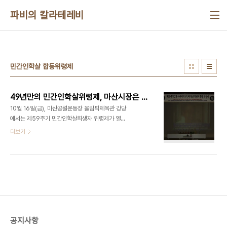
본문 바로가기
파비의 칼라테레비
민간인학살 합동위령제
49년만의 민간인학살위령제, 마산시장은 왜 안 오나
10월 16일(금), 마산공설운동장 올림픽체육관 강당
에서는 제59주기 민간인학살희생자 위령제가 열렸
습니다. 저는 이 위령제가 한국전쟁 이후 최초로 열린
더보기
합동위령제라고 생각했습니다만, 잘못 알고 있는 것
이었습니다. 이번이 두 번째라고 하더군요. 그래서 다
시 자세히 살펴보았더니 이렇게 씌어 있었습니다. 한
국전쟁을 전후하여 수많은 민간인들이 대한민국 군
경에 의해 학살된 사건은 세계 역사상 그 유례를 찾기
어려운 일입니다. 이승만 독재정권처럼 제 나라 국민,
제 민족을 재판도 없이 무참하게 학살한 천인공노할
만행은 사실상 없다고 해도 과언이 아닙니다. 그런데
공지사항
이들은 왜 죄 없는 민간인들을 아무런 재판절차도 없