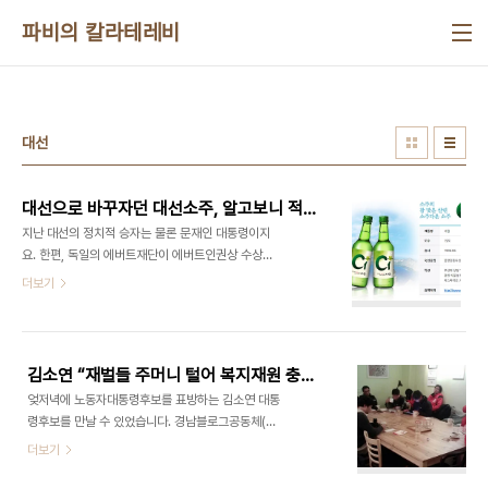
본문 바로가기
파비의 칼라테레비
대선
대선으로 바꾸자던 대선소주, 알고보니 적폐?
지난 대선의 정치적 승자는 물론 문재인 대통령이지
요. 한편, 독일의 에버트재단이 에버트인권상 수상자
로 유례없이 특정 개인이나 단체가 아닌 불특정 다수
더보기
국민, 즉 촛불시민을 선정했다는 것은 최종적으로 대
선의 승자는 대한민국 국민이라고 해도 되겠고요. 그
런데 진짜 대선의 승자는 그 누구도 아닌 대선소주라
는 이야기가 있습니다. 무슨 소리냐고요? 대선주조
김소연 “재벌들 주머니 털어 복지재원 충당할 것”
하면 떠오르는 이름, 시원 또는 C1이지요. 이 시원소
엊저녁에 노동자대통령후보를 표방하는 김소연 대통
주는 부산지역을 기반으로 하는데 경남지역이 기반
령후보를 만날 수 있었습니다. 경남블로그공동체(경
인 무학소주에 밀려 지난해에는 점유율이 무려 10%
블공)와 간담회가 있었는데요. 오후 7시 창원 용지동
더보기
대로 떨어져 회사가 거의 존폐의 기로에 섰다고 합니
에서 만났습니다. 경블공 회원들은 많이 오지 못했습
다. 그런데 이 절체절명의 대선소주에 천재일우의 기
니다.아마 시간적 여유가 없이 연락을 해서 스케줄을