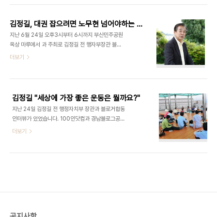
회가 찾아온 것입니다. 바로 박근혜 탄핵정국에 이은
못 맞춘 탓도 있을 테지만, 군소후보에 대한 무관심
대선정국의 도래가 그것이었습니다. 대선주조는 즉
탓도 한 몫 하지 않았을까 나름대로 생각해봅니다. 김
각 오랫동안 ..
김정길, 대권 잡으려면 노무현 넘어야하는 까닭
훤주 경블공 대표와 달그리메, 장복산 그리고 저 이렇
지난 6월 24일 오후3시부터 6시까지 부산민주공원
게 네 사람이 경블공 회원으로서 참석했고요. 다른 이
옥상 마루에서 과 주최로 김정길 전 행자부장관 블로
들로는 블로그를 운영하는 지역노동자로서 문상환
그합동인터뷰가 있었습니다. 인터뷰는 예정된 시간
더보기
씨와 김택선 씨가 참석했습니다. 역시 블로거인 이김
을 30분이나 훌쩍 넘겨 6시가 넘어 끝났습니다. 못
춘택 씨도 참석했지만 그는 한편 김소연 노동자대통
다 한 질문도 많고, 못다 한 답변도 많았지만 나름대
령후보 선거본부 운동원이기도 했습니다. 그리고 진
로 알찬 인터뷰였다고 생각합니다. 가볍게 산책하는
보신당 경남도당에서 정책실장을 했던 양솔규 씨가
마음으로 인터뷰 기사를 연재하려고 생각했지만, 역
참석했습니다...
김정길 "세상에 가장 좋은 운동은 뭘까요?"
시 정치인에 대한 이야기라 의도와 달리 무거워지는
지난 24일 김정길 전 행정자치부 장관과 블로거합동
것은 어쩔 수가 없습니다. 지난 6월 12일 김정길 전
인터뷰가 있었습니다. 100인닷컴과 경남블로그공동
장관은 대선 출마를 선언했습니다. 내년 총선에도 선
체가 주최한 행사였습니다. “김정길 장관? 도대체 어
더보기
도 출마해 부산에서 최소 5석, 최대 10석까지 얻어
떤 사람이지?” 하고 고개를 갸웃거리는 사람도 있으
대선에서 바람을 일으키겠다는 각오를 밝히기도 했
실지 모르겠습니다. 그렇다면 그는 분명 아주 젊은 사
습니다. 이날 인터뷰에는 서울, 부산, 창원에서 15명
람입니다. 김 장관은 부산에서 두 번이나 국회의원에
의 블로거를 비롯 20명이 참여했습니다. ps; 어제..
당선된 인물입니다. 그러나 1990년 1월 22일 전격
단행된, 이른바 보수대연합이라 불리는 3당 합당을
폭거라 칭하면서 당시 김영삼 통일민주당 총재를 따
라가길 거부한 인물입니다. 이때 노무현 전 대통령도
김정길과 뜻을 함께 했습니다. 3당 합당에 대해 아시
공지사항
는 분은 아시겠지만, 모르시는 젊은 분들을 위해 말씀