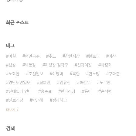
드리면 이렇습니다. 당시까지만 해도 민주화세력으
로 분류되던 김영삼과 통일민주당이 5공 군사독재세
력인..
최근 포스트
태그
미실
덕만공주
추노
창원시장
블로그
마산
삼성
낙동강
제빵왕 김탁구
선덕여왕
박정희
노회찬
조선일보
이명박
북한
민노당
구마준
경남도민일보
장희빈
김유신
허성무
노무현
신데렐라 언니
홍준표
한나라당
동이
손석형
진보신당
박근혜
정리해고
더보기
검색