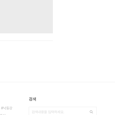
검색
낙동강