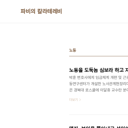
본문 바로가기
파비의 칼라테레비
노동
노동을 도둑놈 심보라 하고 
박훈 변호사에게 임금체계 개편 및 근
동연구센터가 개설한 노사관계현장리더아
은 경북대 로스쿨에 이달휴 교수란 분
우 흥미롭고 재미있게 해주어서 신통하게
더보기
가 졸았던 것은 박훈 선생님의 강의가 
지러질 정도로 피곤을 느끼는 경우가 
칠 정도로 괴로운 지경에 이르는 경우가