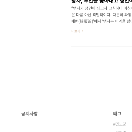
맹자, 부인을 쫓아내고 성인
“맹자가 성인이 되고자 고심하다 마침
은 다름 아닌 곽말약이다. 다분히 과장
폐편(解蔽篇)’에서 ‘맹자는 패덕을 싫
기술했다. 그런데 ‘맹자는 금욕주의자
더보기
수 없다. 그는 순자의 악패를 부인의 
다’는 주장을 펴는 신비한 기지를 발휘
그는 깊고 넓은 학식으로 다양한 분야에
공지사항
태그
민노당