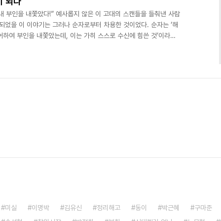
이 되다
내 부인을 내쫓았다!” 예사롭지 않은 이 고대의 스캔들을 들춰낸 사람
되었을 이 이야기는 그러나 순자로부터 차용한 것이었다. 순자는 ‘해
어하여 부인을 내쫓았는데, 이는 가히 스스로 수신에 힘쓴 것’이라고
’라는 다른 관점에서 접근한 곽말약의 해학이야말로 흥미롭다 아니할
패덕이 아니라 ‘맹자가 자신이 몸을 상할 것을 염려하여 부인을 내쫓았
한 것이다. 곽말약. 그는 중국 문화사에서 천재로 평가받는 인물이다.
서 다양한 경력을 쌓았다. 그는 대문호 노신과 ..
미실
이명박
김유신
정리해고
동이
박근혜
구마준