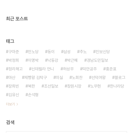
돌이 그득한 해수욕장과 더불어 거대한 조선소와 비
싼 물가가 있습니다. 거제는 경상남도에 속하는 행정
구역이면서도 경남과는..
최근 포스트
태그
구마준
민노당
동이
삼성
추노
진보신당
박정희
이명박
낙동강
박근혜
경남도민일보
정리해고
신데렐라 언니
허성무
덕만공주
홍준표
마산
제빵왕 김탁구
미실
노회찬
선덕여왕
블로그
장희빈
북한
조선일보
창원시장
노무현
한나라당
김유신
손석형
더보기
검색