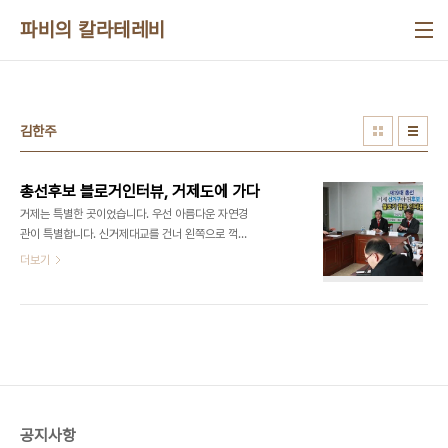
본문 바로가기
파비의 칼라테레비
김한주
총선후보 블로거인터뷰, 거제도에 가다
거제는 특별한 곳이었습니다. 우선 아름다운 자연경
관이 특별합니다. 신거제대교를 건너 왼쪽으로 꺽어
들자 푸른 바다가 한눈에 들어왔습니다. 얼마를 달리
더보기
니 거대한 크레인선들이 바다위에 떠있습니다. 옥포
조선소입니다. 거제는 수려한 자연경관과 더불어 조
선소로도 유명한 곳입니다. 아마 제가 알기로는 세계
에서 가장 큰 조선소가 이곳에 있습니다. 바로 대우조
선입니다. 삼성조선소는 옥포에 대우조선소는 장승
포에 있습니다. 이 두 개의 조선소로 말미암아 한적한
유배의 섬 거제는 물가가 전국에서 가장 비싸다고 하
는 동네가 됐습니다. 그래서 거제의 특별함에는 푸른
공지사항
바다와 아름다운 해안선과 기기묘묘한 바위들과 몽